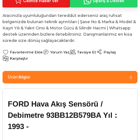
Gelince Haber Ver
Sipariş & Destek
Sinyal Lambası
Kapı Makarası
Yağ Karteri
Aracınızla uyumluluğundan tereddüt ederseniz araç ruhsat
stemi
Sis Farı
Kapı Menteşesi
Yağ Pompası
belgenizde bulunan teknik ayrıntıları ( Şase No & Marka & Model &
Kayıt Yılı & Yakıt Cinsi & Motor Gücü & Silindir Hacmi ) Whatsapp
destek üzerinden bizlere iletebilirsiniz. Danışmanlarımız en kısa
üşürler
Stop Lambası
Yağ Pompası Zinciri
sürede size dönüş sağlayacaklardır.
pansiyon
Tampon Reflektörü
Yağ Soğutucu
Yorum Yaz
Tavsiye Et
Paylaş
Karşılaştır
 Sistemi
Tavan Lambası
Ürün Bilgisi
iyon Sistemi
FORD Hava Akış Sensörü /
Debimetre 93BB12B579BA Yıl :
1993 -