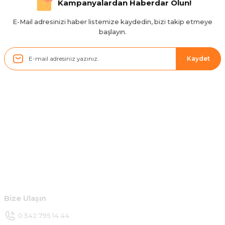
Kampanyalardan Haberdar Olun!
H... D... | 24/06/2025
E-Mail adresinizi haber listemize kaydedin, bizi takip etmeye
başlayın.
Sistem mükemmel
ü... y... | 17/05/2025
Kaydet
Kolçak tırnağıda gelince almayı
düşünüyorum
m... g... | 13/04/2025
Kurumsal
Çok hızlı ve ilgili bir site teşekkürler
B... U... | 07/01/2025
Hesabım
Ürün araca tam uyumlu ve kaliteli
Müşteri Hizmetleri
B... Y... | 20/11/2024
Bize Ulaşın
Deneyimini Paylaş
0 542 795 14 44