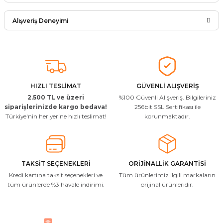
Ürün hakkında henüz soru sorulmamış.
Yorum Yaz
Alışveriş Deneyimi
Soru Sor
Arkadaşlar ürünler görseldekinin
aynısı kaliteli kargo hızlı ve sağlam
herkese tavsiye ederim
İ... A... | 24/03/2026
HIZLI TESLİMAT
GÜVENLİ ALIŞVERİŞ
2.500 TL ve üzeri
%100 Güvenli Alışveriş. Bilgileriniz
Uygun kaliteli
siparişlerinizde kargo bedava!
256bit SSL Sertifikası ile
Türkiye'nin her yerine hızlı teslimat!
korunmaktadır.
T... Ç... | 15/01/2026
Resimde gördüğünüz bire bir geliyor
M... A... | 03/10/2025
TAKSİT SEÇENEKLERİ
ORİJİNALLİK GARANTİSİ
Kredi kartına taksit seçenekleri ve
Tüm ürünlerimiz ilgili markaların
İlgili hızlı ve sağlam kargo tşk.ederim
tüm ürünlerde %3 havale indirimi.
orijinal ürünleridir.
S... Ç... | 17/09/2025
Hızlı ve düzgün gönderim, teşekkür.