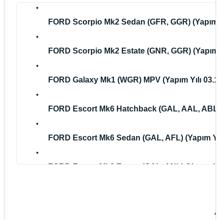
FORD Scorpio Mk2 Sedan (GFR, GGR) (Yapım Yı
FORD Scorpio Mk2 Estate (GNR, GGR) (Yapım Yı
FORD Galaxy Mk1 (WGR) MPV (Yapım Yılı 03.19
FORD Escort Mk6 Hatchback (GAL, AAL, ABL) (Y
FORD Escort Mk6 Sedan (GAL, AFL) (Yapım Yılı
FORD Escort Mk6 Estate (GAL, ANL) (Yapım Yılı
FORD Escort Mk6 Cabrio (ALL) (Yapım Yılı 02.1
A