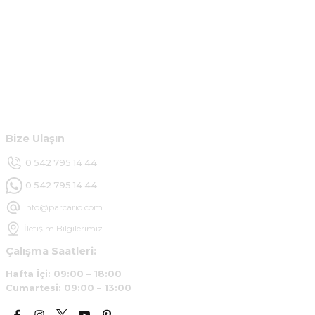
Kurumsal
Hesabım
Müşteri Hizmetleri
Bize Ulaşın
0 542 795 14 44
0 542 795 14 44
info@parcario.com
İletişim Bilgilerimiz
Çalışma Saatleri:
Hafta İçi: 09:00 – 18:00
Cumartesi: 09:00 – 13:00