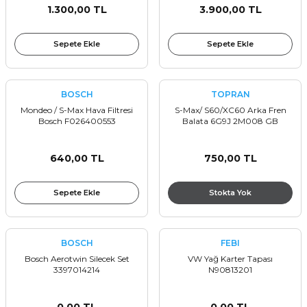
1.300,00 TL
3.900,00 TL
Sepete Ekle
Sepete Ekle
BOSCH
TOPRAN
Mondeo / S-Max Hava Filtresi
S-Max/ S60/XC60 Arka Fren
Bosch F026400553
Balata 6G9J 2M008 GB
640,00 TL
750,00 TL
Sepete Ekle
Stokta Yok
BOSCH
FEBI
Bosch Aerotwin Silecek Set
VW Yağ Karter Tapası
3397014214
N90813201