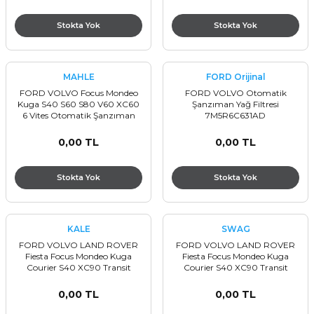
Stokta Yok
Stokta Yok
MAHLE
FORD Orijinal
FORD VOLVO Focus Mondeo
FORD VOLVO Otomatik
Kuga S40 S60 S80 V60 XC60
Şanzıman Yağ Filtresi
6 Vites Otomatik Şanzıman
7M5R6C631AD
Yağ Filtresi 7M5R6C631AD
0,00 TL
0,00 TL
Stokta Yok
Stokta Yok
KALE
SWAG
FORD VOLVO LAND ROVER
FORD VOLVO LAND ROVER
Fiesta Focus Mondeo Kuga
Fiesta Focus Mondeo Kuga
Courier S40 XC90 Transit
Courier S40 XC90 Transit
Radyatör Yedek Su Depo
Radyatör Yedek Su Depo
Kapağı DG938101AA
Kapağı DG938101AA
0,00 TL
0,00 TL
3M5H8100AA 3M5H8100AD
3M5H8100AA 3M5H8100AD