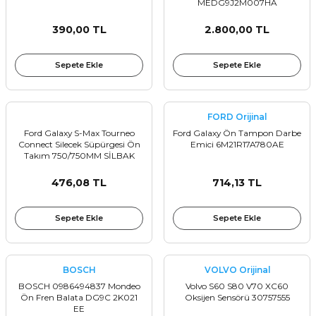
MEDG9J2M007HA
Sinyal Lambası
Kapı Makarası
Yağ Karteri
390,00 TL
2.800,00 TL
stemi
Sis Farı
Kapı Menteşesi
Yağ Pompası
Sepete Ekle
Sepete Ekle
üşürler
Stop Lambası
Yağ Pompası Zinciri
pansiyon
Tampon Reflektörü
Yağ Soğutucu
FORD Orijinal
Ford Galaxy S-Max Tourneo
Ford Galaxy Ön Tampon Darbe
Connect Silecek Süpürgesi Ön
Emici 6M21R17A780AE
 Sistemi
Tavan Lambası
Takım 750/750MM SİLBAK
SB3030B
476,08 TL
714,13 TL
iyon Sistemi
Sepete Ekle
Sepete Ekle
BOSCH
VOLVO Orijinal
BOSCH 0986494837 Mondeo
Volvo S60 S80 V70 XC60
Ön Fren Balata DG9C 2K021
Oksijen Sensörü 30757555
EE