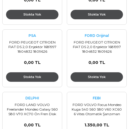
0,00 TL
0,00 TL
Stokta Yok
Stokta Yok
PSA
FORD Orijinal
FORD PEUGEOT CITROEN
FORD PEUGEOT CITROEN
FIAT DS 2,0 Enjektör 1681997
FIAT DS 2,0 Enjektör 1681997
1804832 1809626
1804832 1809626
9M5Q9F593BA 9M5Q9F593BB
9M5Q9F593BA 9M5Q9F593BB
9M5Q9F595BB 1608902180
9M5Q9F595BB 1608902180
0,00 TL
0,00 TL
1980.L3 71795042 9686191080
1980.L3 71795042 9686191080
R00101DP
R00101DP
Stokta Yok
Stokta Yok
DELPHI
FEBI
FORD LAND VOLVO
FORD VOLVO Focus Mondeo
Freelander Mondeo Galaxy S60
Kuga S40 S60 S80 V60 XC60
S80 V70 XC70 Ön Fren Disk
6 Vites Otomatik Şanzıman
Takımı 31341382 7G911125EA
Yağ Filtresi 7M5R6C631AD
0,00 TL
1.350,00 TL