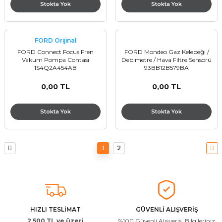
Stokta Yok
Stokta Yok
FORD Orijinal
FORD Connect Focus Fren
FORD Mondeo Gaz Kelebeği /
Vakum Pompa Contası
Debimetre / Hava Filtre Sensörü
1S4Q2A454AB
93BB12B579BA
0,00 TL
0,00 TL
Stokta Yok
Stokta Yok
1
2
HIZLI TESLİMAT
GÜVENLİ ALIŞVERİŞ
2.500 TL ve üzeri
%100 Güvenli Alışveriş. Bilgileriniz