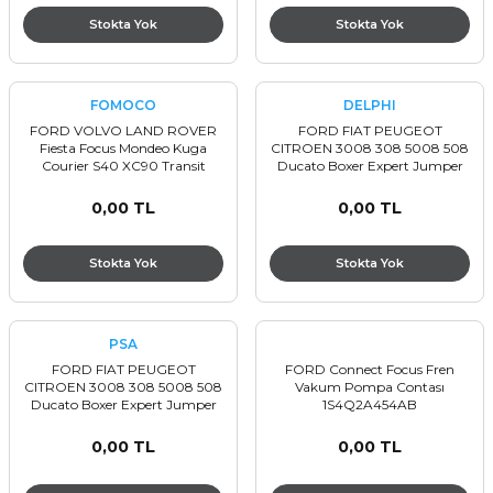
Stokta Yok
Stokta Yok
FOMOCO
DELPHI
FORD VOLVO LAND ROVER
FORD FIAT PEUGEOT
Fiesta Focus Mondeo Kuga
CITROEN 3008 308 5008 508
Courier S40 XC90 Transit
Ducato Boxer Expert Jumper
Radyatör Yedek Su Depo
C4 Picasso C5 C5 Focus Galaxy
Kapağı DG938101AA
Kuga Mondeo Mazot Pompası
0,00 TL
0,00 TL
3M5H8100AA 3M5H8100AD
9674984480
Stokta Yok
Stokta Yok
PSA
FORD FIAT PEUGEOT
FORD Connect Focus Fren
CITROEN 3008 308 5008 508
Vakum Pompa Contası
Ducato Boxer Expert Jumper
1S4Q2A454AB
C4 Picasso C5 C5 Focus Galaxy
Kuga Mondeo Mazot Pompası
0,00 TL
0,00 TL
9674984480