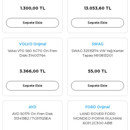
1.300,00 TL
13.053,60 TL
Sepete Ekle
Sepete Ekle
VOLVO Orijinal
SWAG
Volvo V70 S60 XC70 Ön Fren
SWAG 32915374 VW Yağ Karter
Diski 31400764
Tapası N90813201
3.366,00 TL
55,00 TL
Sepete Ekle
Sepete Ekle
AYD
FORD Orijinal
AYD 50179 Ön Fren Disk
LAND ROVER FORD
31341382 / 7G911125EA
MONDEO PORYA RULMANI
6G91 2C300 ABB