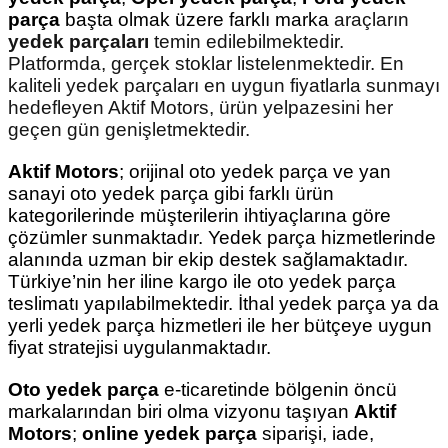
parça
başta olmak üzere
farklı marka
Sinyal Lambası
Kapı Makarası
Yağ Karteri
araçların
yedek parçaları
temin edilebilmektedir.
Platformda, gerçek stoklar listelenmektedir. En
stemi
Sis Farı
Kapı Menteşesi
Yağ Pompası
kaliteli yedek parçaları en uygun fiyatlarla sunmayı
hedefleyen Aktif Motors, ürün yelpazesini her
üşürler
Stop Lambası
Yağ Pompası Zinciri
geçen gün genişletmektedir.
pansiyon
Tampon Reflektörü
Yağ Soğutucu
Aktif Motors
; orijinal oto yedek parça ve yan
sanayi oto yedek parça gibi farklı ürün
 Sistemi
kategorilerinde müşterilerin ihtiyaçlarına göre
Tavan Lambası
çözümler sunmaktadır. Yedek parça hizmetlerinde
alanında uzman bir ekip destek sağlamaktadır.
iyon Sistemi
Türkiye’nin her iline kargo ile oto yedek parça
teslimatı yapılabilmektedir. İthal yedek parça ya da
yerli yedek parça hizmetleri ile her bütçeye uygun
fiyat stratejisi uygulanmaktadır.
Oto yedek parça
e-ticaretinde bölgenin öncü
markalarından biri olma vizyonu taşıyan
Aktif
Motors
;
online yedek parça
siparişi, iade,