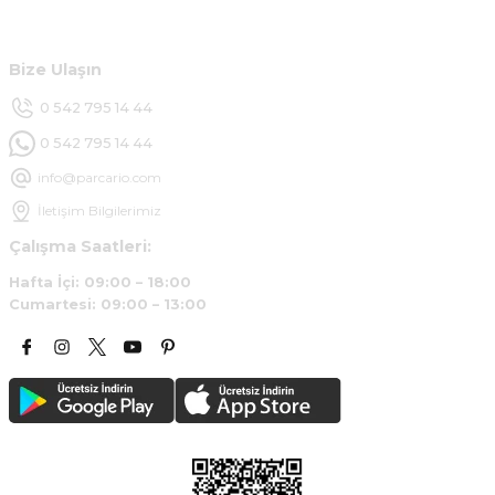
Müşteri Hizmetleri
Bize Ulaşın
0 542 795 14 44
0 542 795 14 44
info@parcario.com
İletişim Bilgilerimiz
Çalışma Saatleri:
Hafta İçi: 09:00 – 18:00
Cumartesi: 09:00 – 13:00