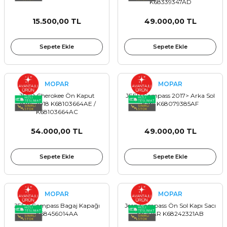
K68339347AD
Sinyal Lambası
Kapı Makarası
Yağ Karteri
15.500,00 TL
49.000,00 TL
stemi
Sis Farı
Kapı Menteşesi
Yağ Pompası
Sepete Ekle
Sepete Ekle
üşürler
Stop Lambası
Yağ Pompası Zinciri
pansiyon
Tampon Reflektörü
Yağ Soğutucu
MOPAR
MOPAR
JEEP Cherokee Ön Kaput
JEEP Compass 2017> Arka Sol
2014-2018 K68103664AE /
Kapı K68079385AF
 Sistemi
Tavan Lambası
K68103664AC
54.000,00 TL
49.000,00 TL
iyon Sistemi
Sepete Ekle
Sepete Ekle
MOPAR
MOPAR
JEEP Compass Bagaj Kapağı
Jeep Compass Ön Sol Kapı Sacı
K68456014AA
MOPAR K68242321AB