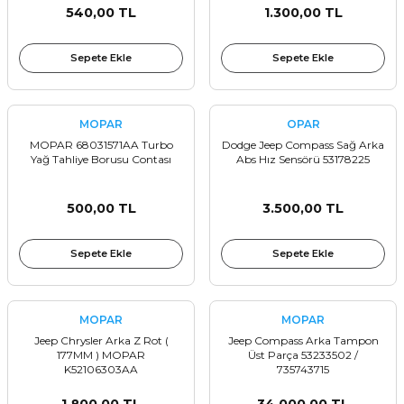
540,00 TL
1.300,00 TL
Sepete Ekle
Sepete Ekle
MOPAR
OPAR
MOPAR 68031571AA Turbo
Dodge Jeep Compass Sağ Arka
Yağ Tahliye Borusu Contası
Abs Hız Sensörü 53178225
500,00 TL
3.500,00 TL
Sepete Ekle
Sepete Ekle
MOPAR
MOPAR
Jeep Chrysler Arka Z Rot (
Jeep Compass Arka Tampon
177MM ) MOPAR
Üst Parça 53233502 /
K52106303AA
735743715