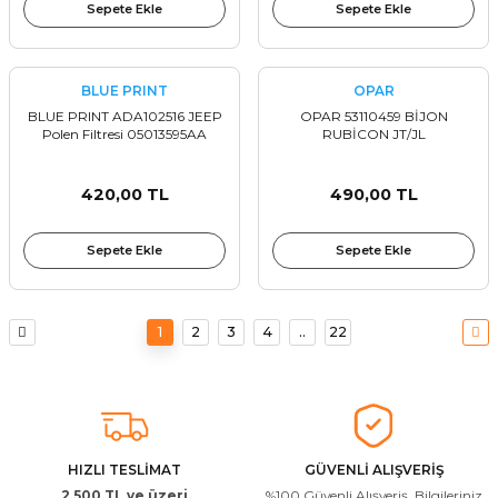
Sepete Ekle
Sepete Ekle
BLUE PRINT
OPAR
BLUE PRINT ADA102516 JEEP
OPAR 53110459 BİJON
Polen Filtresi 05013595AA
RUBİCON JT/JL
420,00 TL
490,00 TL
Sepete Ekle
Sepete Ekle
1
2
3
4
..
22
HIZLI TESLİMAT
GÜVENLİ ALIŞVERİŞ
2.500 TL ve üzeri
%100 Güvenli Alışveriş. Bilgileriniz