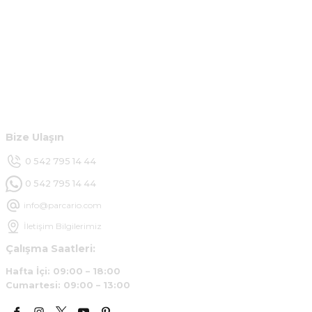
Kurumsal
Hesabım
Müşteri Hizmetleri
Bize Ulaşın
0 542 795 14 44
0 542 795 14 44
info@parcario.com
İletişim Bilgilerimiz
Çalışma Saatleri:
Hafta İçi: 09:00 – 18:00
Cumartesi: 09:00 – 13:00