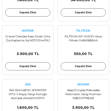
1.800,00 TL
34.000,00 TL
Sepete Ekle
Sepete Ekle
MOPAR
FILTRON
Grand Cheroke Kapı Direk Orta
FILTRON AP 003/10 Hava
Dış Kaplama Sol K57010447AJ
Filtresi 04861688AA
3.900,00 TL
550,00 TL
Sepete Ekle
Sepete Ekle
INA
MOPAR
INA 534048110 SPRINTER
Jeep/Chrysler/Mercedes
VITO V Kayış Gergi Kütüğü
Alternatör Gergi Rulman
Komple A6462000570
K68001798AB
1.600,00 TL
3.900,00 TL