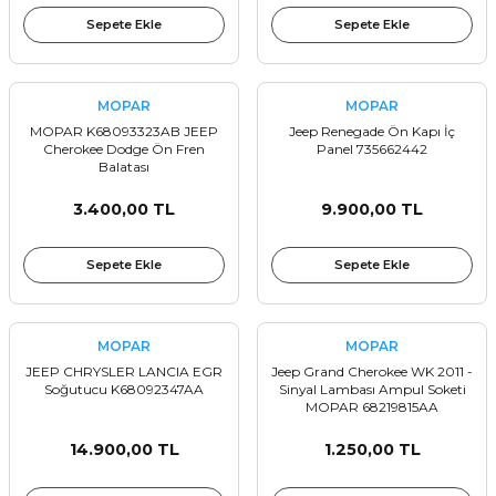
Sepete Ekle
Sepete Ekle
MOPAR
MOPAR
MOPAR K68093323AB JEEP
Jeep Renegade Ön Kapı İç
Cherokee Dodge Ön Fren
Panel 735662442
Balatası
3.400,00 TL
9.900,00 TL
Sepete Ekle
Sepete Ekle
MOPAR
MOPAR
JEEP CHRYSLER LANCIA EGR
Jeep Grand Cherokee WK 2011 -
Soğutucu K68092347AA
Sinyal Lambası Ampul Soketi
MOPAR 68219815AA
14.900,00 TL
1.250,00 TL