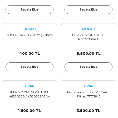
Sepete Ekle
Sepete Ekle
BOSCH
MOPAR
BOSCH 0451103369 Yağ Filtresi
JEEP 2.0 PİSTON+KOL
K05191338AA
400,00 TL
8.800,00 TL
Sepete Ekle
Sepete Ekle
OPAR
OPAR
JEEP 2.8 YAĞ SOĞUTUCU
Fiat Freemont 2.0 MTJ Yakıt
46330278 / K68032202AA
Filtresi 71771642
1.600,00 TL
3.500,00 TL