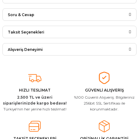
Soru & Cevap
Bu ürüne ilk yorumu siz yapın!
Taksit Seçenekleri
Ürün hakkında henüz soru sorulmamış.
Yorum Yaz
Alışveriş Deneyimi
Soru Sor
Arkadaşlar ürünler görseldekinin
aynısı kaliteli kargo hızlı ve sağlam
herkese tavsiye ederim
İ... A... | 24/03/2026
HIZLI TESLİMAT
GÜVENLİ ALIŞVERİŞ
2.500 TL ve üzeri
%100 Güvenli Alışveriş. Bilgileriniz
Uygun kaliteli
siparişlerinizde kargo bedava!
256bit SSL Sertifikası ile
Türkiye'nin her yerine hızlı teslimat!
korunmaktadır.
T... Ç... | 15/01/2026
Resimde gördüğünüz bire bir geliyor
M... A... | 03/10/2025
TAKSİT SEÇENEKLERİ
ORİJİNALLİK GARANTİSİ