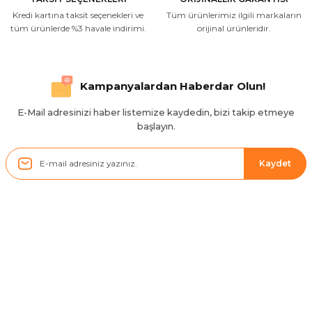
Kredi kartına taksit seçenekleri ve
Tüm ürünlerimiz ilgili markaların
İlgili hızlı ve sağlam kargo tşk.ederim
tüm ürünlerde %3 havale indirimi.
orijinal ürünleridir.
S... Ç... | 17/09/2025
Hızlı ve düzgün gönderim, teşekkür.
Kampanyalardan Haberdar Olun!
H... D... | 24/06/2025
E-Mail adresinizi haber listemize kaydedin, bizi takip etmeye
başlayın.
Sistem mükemmel
ü... y... | 17/05/2025
Kaydet
Kolçak tırnağıda gelince almayı
düşünüyorum
m... g... | 13/04/2025
Kurumsal
Çok hızlı ve ilgili bir site teşekkürler
B... U... | 07/01/2025
Hesabım