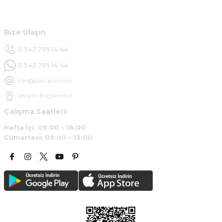
Ürün araca tam uyumlu ve kaliteli
Müşteri Hizmetleri
B... Y... | 20/11/2024
Bize Ulaşın
Deneyimini Paylaş
0 542 795 14 44
0 542 795 14 44
info@parcario.com
İletişim Bilgilerimiz
Çalışma Saatleri:
Hafta İçi: 09:00 – 18:00
Cumartesi: 09:00 – 13:00