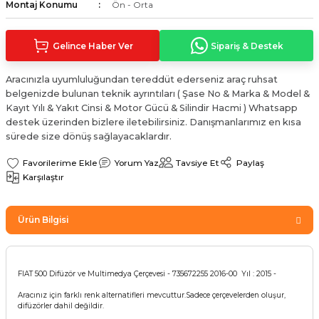
Montaj Konumu
Ön - Orta
Sinyal Lambası
Kapı Makarası
Yağ Karteri
Gelince Haber Ver
Sipariş & Destek
stemi
Sis Farı
Kapı Menteşesi
Yağ Pompası
Aracınızla uyumluluğundan tereddüt ederseniz araç ruhsat
üşürler
Stop Lambası
Yağ Pompası Zinciri
belgenizde bulunan teknik ayrıntıları ( Şase No & Marka & Model &
Kayıt Yılı & Yakıt Cinsi & Motor Gücü & Silindir Hacmi ) Whatsapp
pansiyon
Tampon Reflektörü
Yağ Soğutucu
destek üzerinden bizlere iletebilirsiniz. Danışmanlarımız en kısa
sürede size dönüş sağlayacaklardır.
 Sistemi
Tavan Lambası
Yorum Yaz
Tavsiye Et
Paylaş
Karşılaştır
iyon Sistemi
Ürün Bilgisi
FIAT 500 Difüzör ve Multimedya Çerçevesi - 735672255 2016-00 Yıl : 2015 -
Aracınız için farklı renk alternatifleri mevcuttur.Sadece çerçevelerden oluşur,
difüzörler dahil değildir.