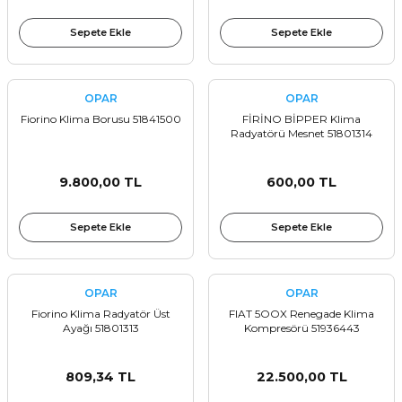
Sepete Ekle
Sepete Ekle
OPAR
OPAR
Fiorino Klima Borusu 51841500
FİRİNO BİPPER Klima
Radyatörü Mesnet 51801314
9.800,00 TL
600,00 TL
Sepete Ekle
Sepete Ekle
OPAR
OPAR
Fiorino Klima Radyatör Üst
FIAT 5OOX Renegade Klima
Ayağı 51801313
Kompresörü 51936443
809,34 TL
22.500,00 TL