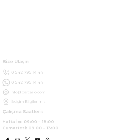
Kurumsal
Hesabım
Müşteri Hizmetleri
Bize Ulaşın
0 542 795 14 44
0 542 795 14 44
info@parcario.com
İletişim Bilgilerimiz
Çalışma Saatleri:
Hafta İçi: 09:00 – 18:00
Cumartesi: 09:00 – 13:00