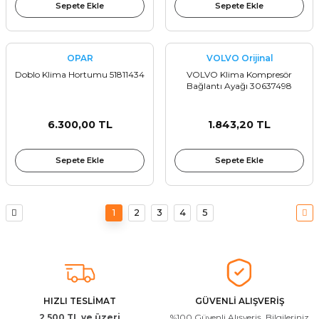
Sepete Ekle
Sepete Ekle
OPAR
VOLVO Orijinal
Doblo Klima Hortumu 51811434
VOLVO Klima Kompresör
Bağlantı Ayağı 30637498
6.300,00 TL
1.843,20 TL
Sepete Ekle
Sepete Ekle
1
2
3
4
5
HIZLI TESLİMAT
GÜVENLİ ALIŞVERİŞ
2.500 TL ve üzeri
%100 Güvenli Alışveriş. Bilgileriniz