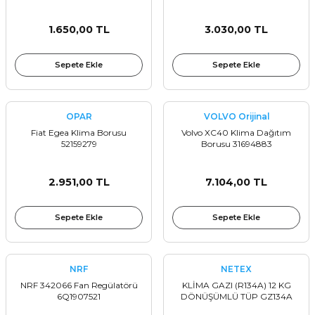
Sinyal Lambası
Kapı Makarası
Yağ Karteri
1.650,00 TL
3.030,00 TL
stemi
Sis Farı
Kapı Menteşesi
Yağ Pompası
Sepete Ekle
Sepete Ekle
üşürler
Stop Lambası
Yağ Pompası Zinciri
pansiyon
Tampon Reflektörü
Yağ Soğutucu
OPAR
VOLVO Orijinal
Fiat Egea Klima Borusu
Volvo XC40 Klima Dağıtım
52159279
Borusu 31694883
 Sistemi
Tavan Lambası
2.951,00 TL
7.104,00 TL
iyon Sistemi
Sepete Ekle
Sepete Ekle
NRF
NETEX
NRF 342066 Fan Regülatörü
KLİMA GAZI (R134A) 12 KG
6Q1907521
DÖNÜŞÜMLÜ TÜP GZ134A