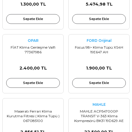
1.300,00 TL
5.474,98 TL
Sepete Ekle
Sepete Ekle
OPAR
FORD Orijinal
FİAT Klima Genleşme Valfi
Focus 98> Klima Tüpü XS4H
77367986
19E647 AH
2.400,00 TL
1.900,00 TL
Sepete Ekle
Sepete Ekle
MAHLE
Maseratı Ferrari Klima
MAHLE ACP547000P
Kurutma Filtresi ( Klima Tüpü )
TRANSIT V-363 Klima
067085100
Kompresörü BK31 19D629 AE