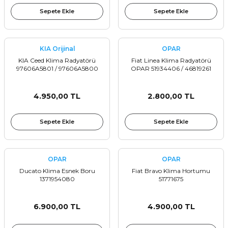
Sepete Ekle
Sepete Ekle
KIA Orijinal
OPAR
KIA Ceed Klima Radyatörü
Fiat Linea Klima Radyatörü
97606A5801 / 97606A5800
OPAR 51934406 / 46819261
4.950,00 TL
2.800,00 TL
Sepete Ekle
Sepete Ekle
OPAR
OPAR
Ducato Klima Esnek Boru
Fiat Bravo Klima Hortumu
1371954080
51771675
6.900,00 TL
4.900,00 TL