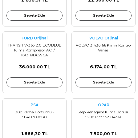
2.856,51 TL
22.500,00 TL
Sepete Ekle
Sepete Ekle
FORD Orijinal
VOLVO Orijinal
TRANSIT V-363 2.0 ECOBLUE
VOLVO 31436166 Klima Kontrol
Klima Kompresör AC. /
Vanası
KK3119D629CA
36.000,00 TL
6.174,00 TL
Sepete Ekle
Sepete Ekle
PSA
OPAR
308 Klima Hortumu -
Jeep Renegade Klima Borusu
9840709880
52081777 : 52104366
1.666,30 TL
7.500,00 TL