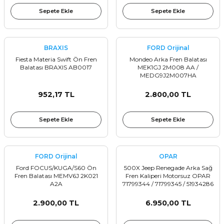
Sepete Ekle
Sepete Ekle
BRAXIS
FORD Orijinal
Fiesta Materia Swift Ön Fren
Mondeo Arka Fren Balatası
Balatası BRAXIS AB0017
MEK1GJ 2M008 AA /
MEDG9J2M007HA
952,17 TL
2.800,00 TL
Sepete Ekle
Sepete Ekle
FORD Orijinal
OPAR
Ford FOCUS/KUGA/S60 Ön
500X Jeep Renegade Arka Sağ
Fren Balatası MEMV6J 2K021
Fren Kaliperi Motorsuz OPAR
A2A
71799344 / 71799345 / 51934286
2.900,00 TL
6.950,00 TL