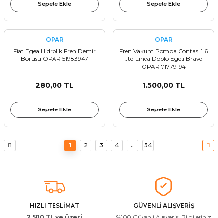
Sepete Ekle
Sepete Ekle
OPAR
OPAR
Fiat Egea Hidrolik Fren Demir
Fren Vakum Pompa Contası 1.6
Borusu OPAR 51983947
Jtd Linea Doblo Egea Bravo
OPAR 71779194
280,00 TL
1.500,00 TL
Sepete Ekle
Sepete Ekle
1
2
3
4
..
34
HIZLI TESLİMAT
GÜVENLİ ALIŞVERİŞ
2.500 TL ve üzeri
%100 Güvenli Alışveriş. Bilgileriniz