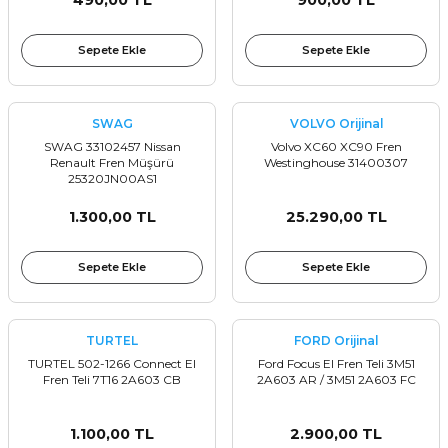
490,00 TL
900,00 TL
Sepete Ekle
Sepete Ekle
SWAG
VOLVO Orijinal
SWAG 33102457 Nissan
Volvo XC60 XC90 Fren
Renault Fren Müşürü
Westinghouse 31400307
25320JN00AS1
1.300,00 TL
25.290,00 TL
Sepete Ekle
Sepete Ekle
TURTEL
FORD Orijinal
TURTEL 502-1266 Connect El
Ford Focus El Fren Teli 3M51
Fren Teli 7T16 2A603 CB
2A603 AR / 3M51 2A603 FC
1.100,00 TL
2.900,00 TL