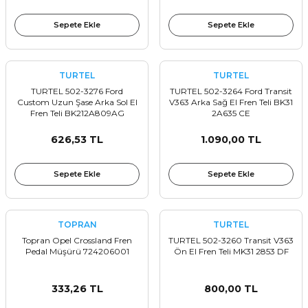
Sepete Ekle
Sepete Ekle
TURTEL
TURTEL
TURTEL 502-3276 Ford
TURTEL 502-3264 Ford Transit
Custom Uzun Şase Arka Sol El
V363 Arka Sağ El Fren Teli BK31
Fren Teli BK212A809AG
2A635 CE
626,53 TL
1.090,00 TL
Sepete Ekle
Sepete Ekle
TOPRAN
TURTEL
Topran Opel Crossland Fren
TURTEL 502-3260 Transit V363
Pedal Müşürü 724206001
Ön El Fren Teli MK31 2853 DF
333,26 TL
800,00 TL