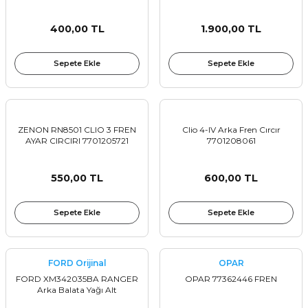
Sinyal Lambası
Kapı Makarası
Yağ Karteri
400,00 TL
1.900,00 TL
stemi
Sis Farı
Kapı Menteşesi
Yağ Pompası
Sepete Ekle
Sepete Ekle
üşürler
Stop Lambası
Yağ Pompası Zinciri
pansiyon
Tampon Reflektörü
Yağ Soğutucu
ZENON RN8501 CLIO 3 FREN
Clio 4-IV Arka Fren Cırcır
AYAR CIRCIRI 7701205721
7701208061
 Sistemi
Tavan Lambası
550,00 TL
600,00 TL
iyon Sistemi
Sepete Ekle
Sepete Ekle
FORD Orijinal
OPAR
FORD XM342035BA RANGER
OPAR 77362446 FREN
Arka Balata Yağı Alt