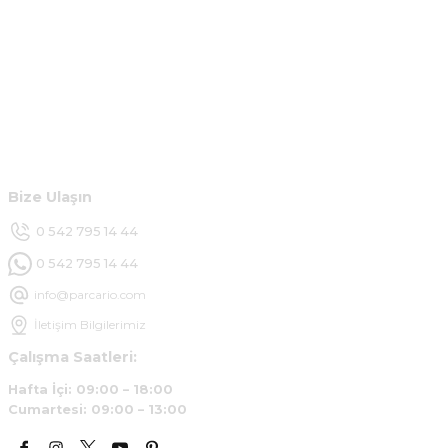
Kurumsal
Hesabım
Müşteri Hizmetleri
Bize Ulaşın
0 542 795 14 44
0 542 795 14 44
info@parcario.com
İletişim Bilgilerimiz
Çalışma Saatleri:
Hafta İçi: 09:00 – 18:00
Cumartesi: 09:00 – 13:00