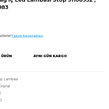
983
tlerle!
Taksit Seçenekleri
L ÜRÜN
AYNI GÜN KARGO
op Lambası
ijinal
2
0