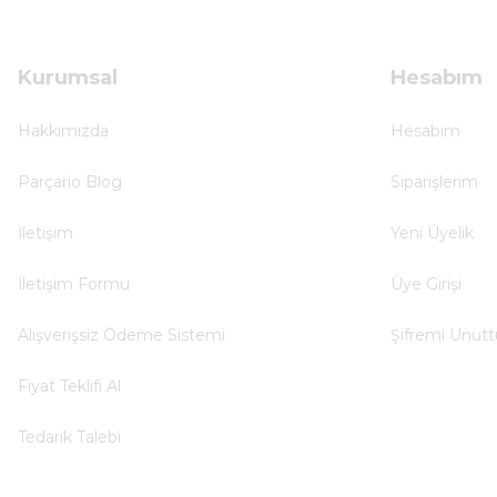
Çok hızlı ve ilgili bir site teşekkürler
B... U... | 07/01/2025
Kurumsal
Hesabım
Ürün araca tam uyumlu ve kaliteli
Hakkımızda
Hesabım
B... Y... | 20/11/2024
Parçario Blog
Siparişlerim
Deneyimini Paylaş
İletişim
Yeni Üyelik
İletişim Formu
Üye Girişi
Alışverişsiz Ödeme Sistemi
Şifremi Unut
Fiyat Teklifi Al
Tedarik Talebi