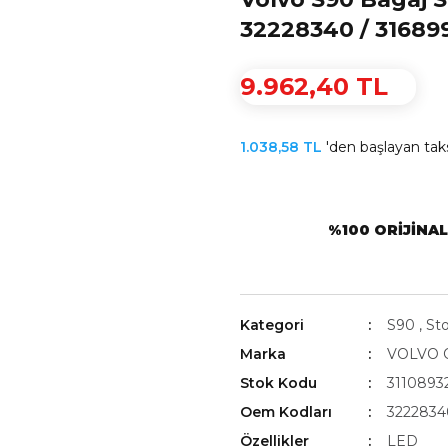
32228340 / 31689
9.962,40 TL
1.038,58 TL
'den başlayan taksi
%100 ORIJINA
Kategori
S90
,
St
Marka
VOLVO Or
Stok Kodu
3110893
Oem Kodları
3222834
Özellikler
LED