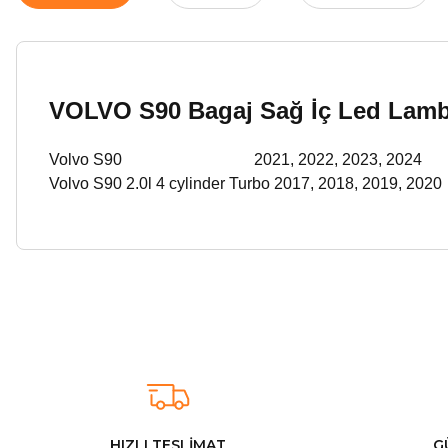
VOLVO S90 Bagaj Sağ İç Led Lambas
Volvo S90
2021, 2022, 2023, 2024
Volvo S90 2.0l 4 cylinder Turbo
2017, 2018, 2019, 2020
Arkadaşlar ürünler görseldekinin aynısı kaliteli kargo hızlı ve sağlam 
İ... A... | 24/03/2026
Uygun kaliteli
T... Ç... | 15/01/2026
HIZLI TESLİMAT
G