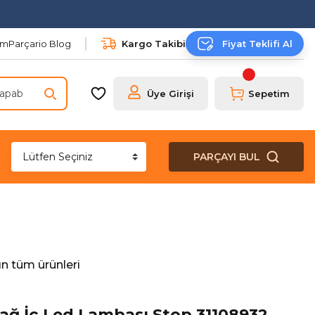
şim
Parçario Blog
Kargo Takibi
Fiyat Teklifi Al
Üye Girişi
Sepetim
PARÇAYI BUL
n tüm ürünleri
ağ İç Led Lambası Stop 31108932 ,