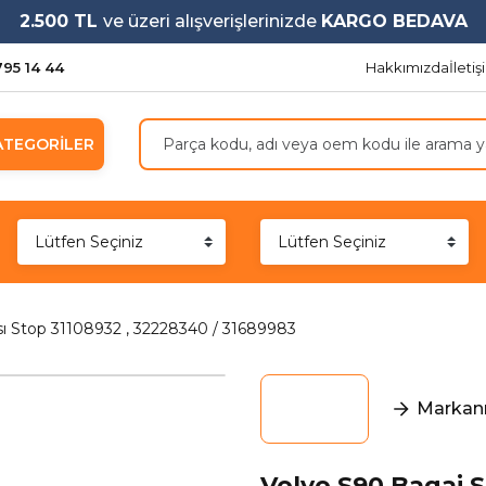
2.500 TL
ve üzeri alışverişlerinizde
KARGO BEDAVA
795 14 44
Hakkımızda
İleti
ATEGORİLER
ı Stop 31108932 , 32228340 / 31689983
Markanı
Volvo S90 Bagaj S