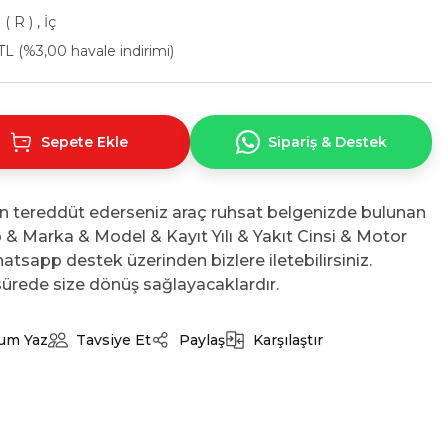
( R ) , İç
TL (%3,00 havale indirimi)
Sepete Ekle
Sipariş & Destek
n tereddüt ederseniz araç ruhsat belgenizde bulunan
No & Marka & Model & Kayıt Yılı & Yakıt Cinsi & Motor
atsapp destek üzerinden bizlere iletebilirsiniz.
ürede size dönüş sağlayacaklardır.
um Yaz
Tavsiye Et
Paylaş
Karşılaştır