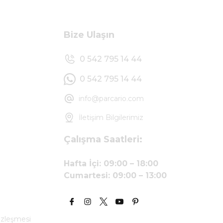
Bize Ulaşın
0 542 795 14 44
0 542 795 14 44
info@parcario.com
İletişim Bilgilerimiz
Çalışma Saatleri:
Hafta İçi: 09:00 – 18:00
Cumartesi: 09:00 – 13:00
özleşmesi