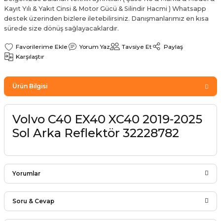
Sinyal Lambası
Kapı Makarası
Yağ Karteri
Kayıt Yılı & Yakıt Cinsi & Motor Gücü & Silindir Hacmi ) Whatsapp
destek üzerinden bizlere iletebilirsiniz. Danışmanlarımız en kısa
sürede size dönüş sağlayacaklardır.
stemi
Sis Farı
Kapı Menteşesi
Yağ Pompası
Yorum Yaz
Tavsiye Et
Paylaş
üşürler
Stop Lambası
Yağ Pompası Zinciri
Karşılaştır
pansiyon
Tampon Reflektörü
Yağ Soğutucu
Ürün Bilgisi
 Sistemi
Tavan Lambası
Volvo C40 EX40 XC40 2019-2025
iyon Sistemi
Sol Arka Reflektör 32228782
Yorumlar
Soru & Cevap
Bu ürüne ilk yorumu siz yapın!