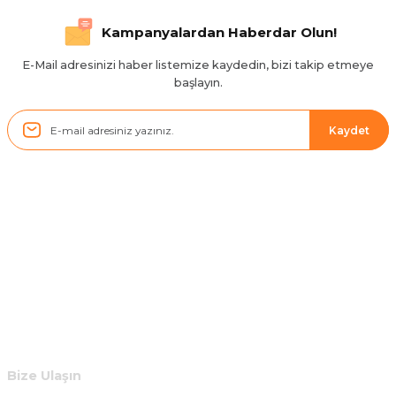
Hızlı ve düzgün gönderim, teşekkür.
Kampanyalardan Haberdar Olun!
H... D... | 24/06/2025
E-Mail adresinizi haber listemize kaydedin, bizi takip etmeye
başlayın.
Sistem mükemmel
ü... y... | 17/05/2025
Kaydet
Kolçak tırnağıda gelince almayı
düşünüyorum
m... g... | 13/04/2025
Kurumsal
Çok hızlı ve ilgili bir site teşekkürler
B... U... | 07/01/2025
Hesabım
Ürün araca tam uyumlu ve kaliteli
Müşteri Hizmetleri
B... Y... | 20/11/2024
Bize Ulaşın