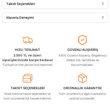
Taksit Seçenekleri
Ürün hakkında henüz soru sorulmamış.
Yorum Yaz
Alışveriş Deneyimi
Soru Sor
Arkadaşlar ürünler görseldekinin
aynısı kaliteli kargo hızlı ve sağlam
herkese tavsiye ederim
İ... A... | 24/03/2026
HIZLI TESLİMAT
GÜVENLİ ALIŞVERİŞ
2.500 TL ve üzeri
%100 Güvenli Alışveriş. Bilgileriniz
Uygun kaliteli
siparişlerinizde kargo bedava!
256bit SSL Sertifikası ile
Türkiye'nin her yerine hızlı teslimat!
korunmaktadır.
T... Ç... | 15/01/2026
Resimde gördüğünüz bire bir geliyor
M... A... | 03/10/2025
TAKSİT SEÇENEKLERİ
ORİJİNALLİK GARANTİSİ
Kredi kartına taksit seçenekleri ve
Tüm ürünlerimiz ilgili markaların
İlgili hızlı ve sağlam kargo tşk.ederim
tüm ürünlerde %3 havale indirimi.
orijinal ürünleridir.
S... Ç... | 17/09/2025