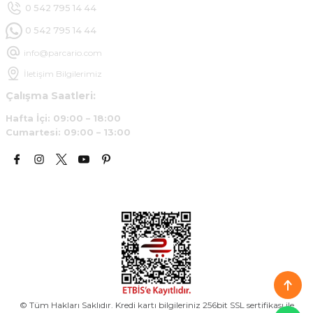
Deneyimini Paylaş
0 542 795 14 44
0 542 795 14 44
info@parcario.com
İletişim Bilgilerimiz
Çalışma Saatleri:
Hafta İçi: 09:00 – 18:00
Cumartesi: 09:00 – 13:00
© Tüm Hakları Saklıdır. Kredi kartı bilgileriniz 256bit SSL sertifikası ile