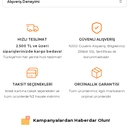
Alışveriş Deneyimi
Soru Sor
Arkadaşlar ürünler görseldekinin
aynısı kaliteli kargo hızlı ve sağlam
herkese tavsiye ederim
İ... A... | 24/03/2026
HIZLI TESLİMAT
GÜVENLİ ALIŞVERİŞ
2.500 TL ve üzeri
%100 Güvenli Alışveriş. Bilgileriniz
Uygun kaliteli
siparişlerinizde kargo bedava!
256bit SSL Sertifikası ile
Türkiye'nin her yerine hızlı teslimat!
korunmaktadır.
T... Ç... | 15/01/2026
Resimde gördüğünüz bire bir geliyor
M... A... | 03/10/2025
TAKSİT SEÇENEKLERİ
ORİJİNALLİK GARANTİSİ
Kredi kartına taksit seçenekleri ve
Tüm ürünlerimiz ilgili markaların
İlgili hızlı ve sağlam kargo tşk.ederim
tüm ürünlerde %3 havale indirimi.
orijinal ürünleridir.
S... Ç... | 17/09/2025
Hızlı ve düzgün gönderim, teşekkür.
Kampanyalardan Haberdar Olun!
H... D... | 24/06/2025