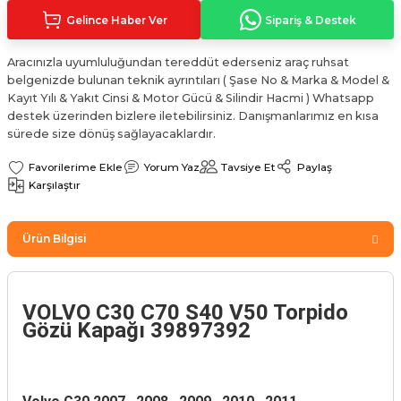
Sinyal Lambası
Kapı Makarası
Yağ Karteri
Gelince Haber Ver
Sipariş & Destek
stemi
Sis Farı
Kapı Menteşesi
Yağ Pompası
Aracınızla uyumluluğundan tereddüt ederseniz araç ruhsat
belgenizde bulunan teknik ayrıntıları ( Şase No & Marka & Model &
Kayıt Yılı & Yakıt Cinsi & Motor Gücü & Silindir Hacmi ) Whatsapp
üşürler
Stop Lambası
Yağ Pompası Zinciri
destek üzerinden bizlere iletebilirsiniz. Danışmanlarımız en kısa
sürede size dönüş sağlayacaklardır.
pansiyon
Tampon Reflektörü
Yağ Soğutucu
Yorum Yaz
Tavsiye Et
Paylaş
Karşılaştır
 Sistemi
Tavan Lambası
iyon Sistemi
Ürün Bilgisi
VOLVO C30 C70 S40 V50 Torpido
Gözü Kapağı 39897392