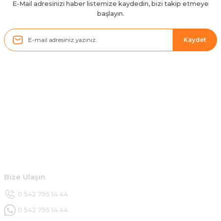
E-Mail adresinizi haber listemize kaydedin, bizi takip etmeye
başlayın.
Sistem mükemmel
ü... y... | 17/05/2025
Kaydet
Kolçak tırnağıda gelince almayı
düşünüyorum
m... g... | 13/04/2025
Kurumsal
Çok hızlı ve ilgili bir site teşekkürler
B... U... | 07/01/2025
Hesabım
Ürün araca tam uyumlu ve kaliteli
Müşteri Hizmetleri
B... Y... | 20/11/2024
Bize Ulaşın
Deneyimini Paylaş
0 542 795 14 44
0 542 795 14 44