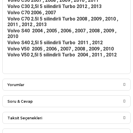
Volvo C30
2007 , 2008 , 2009 , 2010 , 2011
Volvo C30 2,5l 5 silindirli Turbo
2012 , 2013
Volvo C70
2006 , 2007
Volvo C70 2.5l 5 silindirli Turbo
2008 , 2009 , 2010 ,
2011 , 2012 , 2013
Volvo S40
2004 , 2005 , 2006 , 2007 , 2008 , 2009 ,
2010
Volvo S40 2,5l 5 silindirli Turbo
2011 , 2012
Volvo V50
2005 , 2006 , 2007 , 2008 , 2009 , 2010
Volvo V50 2,5l 5 silindirli Turbo
2004 , 2011 , 2012
Yorumlar
Soru & Cevap
Bu ürüne ilk yorumu siz yapın!
Taksit Seçenekleri
Ürün hakkında henüz soru sorulmamış.
Yorum Yaz