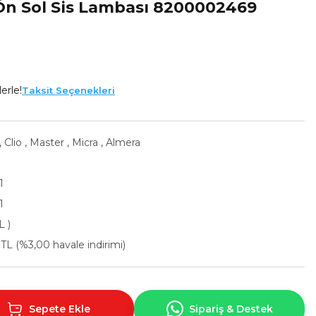
n Sol Sis Lambası 8200002469
erle!
Taksit Seçenekleri
,
Clio
,
Master
,
Micra
,
Almera
1
1
L )
 TL (%3,00 havale indirimi)
Sepete Ekle
Sipariş & Destek