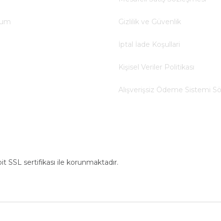
tum
Gizlilik ve Güvenlik
İptal İade Koşullari
Kişisel Veriler Politikası
Alışverişsiz Ödeme Sistemi S
bit SSL sertifikası ile korunmaktadır.