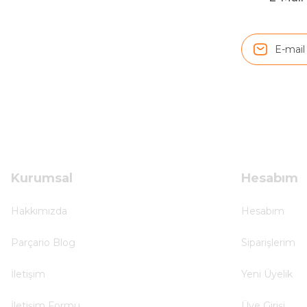
Sistem mükemmel
ü... y... | 17/05/2025
Kolçak tırnağıda gelince almayı düşünüyorum
m... g... | 13/04/2025
Çok hızlı ve ilgili bir site teşekkürler
B... U... | 07/01/2025
Kurumsal
Hesabım
Ürün araca tam uyumlu ve kaliteli
Hakkımızda
Hesabım
B... Y... | 20/11/2024
Parçario Blog
Siparişlerim
Deneyimini Paylaş
İletişim
Yeni Üyelik
İletişim Formu
Üye Girişi