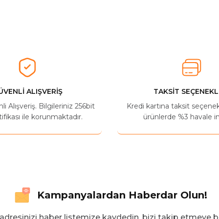
herkese tavsiye ederim
Ürün hakkında henüz soru sorulmamış.
Bu ürüne ilk yorumu siz yapın!
Yorum Yaz
Soru Sor
ÜVENLİ ALIŞVERİŞ
TAKSİT SEÇENEKL
 Alışveriş. Bilgileriniz 256bit
Kredi kartına taksit seçene
ifikası ile korunmaktadır.
ürünlerde %3 havale in
Kampanyalardan Haberdar Olun!
adresinizi haber listemize kaydedin, bizi takip etmeye b