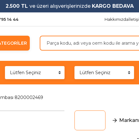
2.500 TL
ve üzeri alışverişlerinizde
KARGO BEDAVA
795 14 44
Hakkımızda
İleti
ATEGORİLER
Lambası 8200002469
Markanı