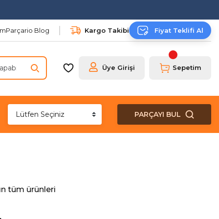
şim
Parçario Blog
Kargo Takibi
Fiyat Teklifi Al
Üye Girişi
Sepetim
PARÇAYI BUL
n tüm ürünleri