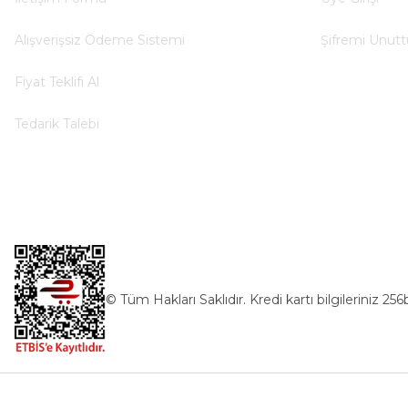
Alışverişsiz Ödeme Sistemi
Şifremi Unut
Fiyat Teklifi Al
Tedarik Talebi
© Tüm Hakları Saklıdır. Kredi kartı bilgileriniz 256