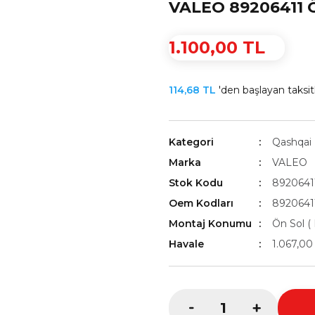
VALEO 89206411 Ö
1.100,00 TL
114,68 TL
'den başlayan taksitl
Kategori
Qashqai
Marka
VALEO
Stok Kodu
8920641
Oem Kodları
8920641
Montaj Konumu
Ön Sol ( 
Havale
1.067,00