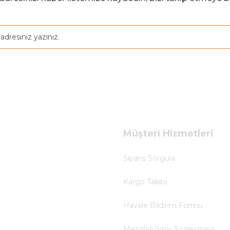
Müşteri Hizmetleri
Sipariş Sorgula
Kargo Takibi
Havale Bildirim Formu
Mesafeli Satış Sözleşmesi