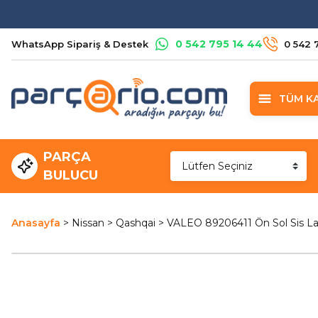
0 542 795 14 44
WhatsApp Sipariş & Destek
0 542 
TÜM K
PARÇA
BULUCU
Anasayfa
Nissan
Qashqai
VALEO 89206411 Ön Sol Sis 