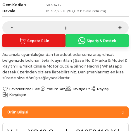
Oem Kodları
31659418
Sinyal Lambası
Kapı Makarası
Yağ Karteri
Havale
18.363,26 TL (%3,00 havale indirimi)
stemi
Sis Farı
Kapı Menteşesi
Yağ Pompası
üşürler
Stop Lambası
Yağ Pompası Zinciri
Sepete Ekle
Sipariş & Destek
pansiyon
Tampon Reflektörü
Yağ Soğutucu
Aracınızla uyumluluğundan tereddüt ederseniz araç ruhsat
belgenizde bulunan teknik ayrıntıları ( Şase No & Marka & Model &
 Sistemi
Tavan Lambası
Kayıt Yılı & Yakıt Cinsi & Motor Gücü & Silindir Hacmi ) Whatsapp
destek üzerinden bizlere iletebilirsiniz. Danışmanlarımız en kısa
iyon Sistemi
sürede size dönüş sağlayacaklardır.
Yorum Yaz
Tavsiye Et
Paylaş
Karşılaştır
Ürün Bilgisi