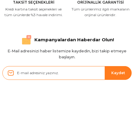
TAKSİT SEÇENEKLERİ
ORİJİNALLİK GARANTİSİ
Kredi kartına taksit seçenekleri ve
Tüm ürünlerimiz ilgili markaların
İlgili hızlı ve sağlam kargo tşk.ederim
tüm ürünlerde %3 havale indirimi.
orijinal ürünleridir.
S... Ç... | 17/09/2025
Hızlı ve düzgün gönderim, teşekkür.
Kampanyalardan Haberdar Olun!
H... D... | 24/06/2025
E-Mail adresinizi haber listemize kaydedin, bizi takip etmeye
başlayın.
Sistem mükemmel
ü... y... | 17/05/2025
Kaydet
Kolçak tırnağıda gelince almayı
düşünüyorum
m... g... | 13/04/2025
Kurumsal
Çok hızlı ve ilgili bir site teşekkürler
B... U... | 07/01/2025
Hesabım