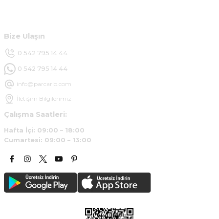
Ürün araca tam uyumlu ve kaliteli
Müşteri Hizmetleri
B... Y... | 20/11/2024
Bize Ulaşın
Deneyimini Paylaş
0 542 795 14 44
0 542 795 14 44
info@parcario.com
İletişim Bilgilerimiz
Çalışma Saatleri:
Hafta İçi: 09:00 – 18:00
Cumartesi: 09:00 – 13:00