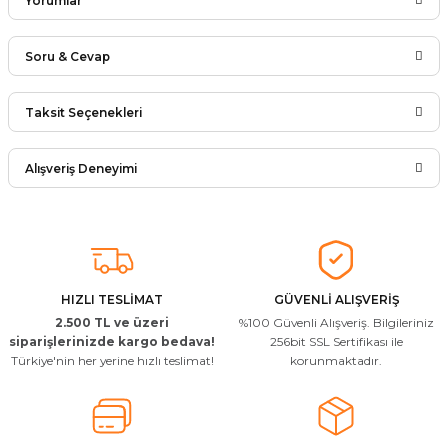
Yorumlar
Soru & Cevap
Bu ürüne ilk yorumu siz yapın!
Taksit Seçenekleri
Ürün hakkında henüz soru sorulmamış.
Yorum Yaz
Alışveriş Deneyimi
Soru Sor
Arkadaşlar ürünler görseldekinin
aynısı kaliteli kargo hızlı ve sağlam
herkese tavsiye ederim
İ... A... | 24/03/2026
HIZLI TESLİMAT
GÜVENLİ ALIŞVERİŞ
2.500 TL ve üzeri
%100 Güvenli Alışveriş. Bilgileriniz
Uygun kaliteli
siparişlerinizde kargo bedava!
256bit SSL Sertifikası ile
Türkiye'nin her yerine hızlı teslimat!
korunmaktadır.
T... Ç... | 15/01/2026
Resimde gördüğünüz bire bir geliyor
M... A... | 03/10/2025