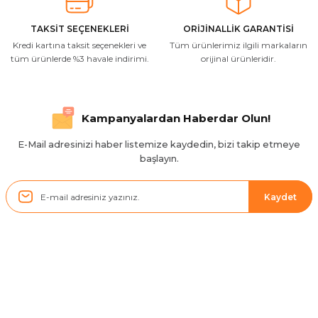
Resimde gördüğünüz bire bir geliyor
M... A... | 03/10/2025
TAKSİT SEÇENEKLERİ
ORİJİNALLİK GARANTİSİ
Kredi kartına taksit seçenekleri ve
Tüm ürünlerimiz ilgili markaların
İlgili hızlı ve sağlam kargo tşk.ederim
tüm ürünlerde %3 havale indirimi.
orijinal ürünleridir.
S... Ç... | 17/09/2025
Hızlı ve düzgün gönderim, teşekkür.
Kampanyalardan Haberdar Olun!
H... D... | 24/06/2025
E-Mail adresinizi haber listemize kaydedin, bizi takip etmeye
başlayın.
Sistem mükemmel
ü... y... | 17/05/2025
Kaydet
Kolçak tırnağıda gelince almayı
düşünüyorum
m... g... | 13/04/2025
Kurumsal
Çok hızlı ve ilgili bir site teşekkürler
B... U... | 07/01/2025