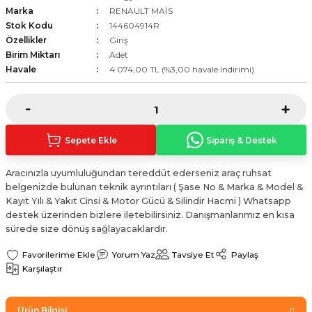
Marka
RENAULT MAİS
Sinyal Lambası
Kapı Makarası
Yağ Karteri
Stok Kodu
144604914R
Özellikler
Giriş
stemi
Sis Farı
Kapı Menteşesi
Yağ Pompası
Birim Miktarı
Adet
Havale
4.074,00 TL (%3,00 havale indirimi)
üşürler
Stop Lambası
Yağ Pompası Zinciri
pansiyon
Tampon Reflektörü
Yağ Soğutucu
Sepete Ekle
Sipariş & Destek
 Sistemi
Tavan Lambası
Aracınızla uyumluluğundan tereddüt ederseniz araç ruhsat
iyon Sistemi
belgenizde bulunan teknik ayrıntıları ( Şase No & Marka & Model &
Kayıt Yılı & Yakıt Cinsi & Motor Gücü & Silindir Hacmi ) Whatsapp
destek üzerinden bizlere iletebilirsiniz. Danışmanlarımız en kısa
sürede size dönüş sağlayacaklardır.
Yorum Yaz
Tavsiye Et
Paylaş
Karşılaştır
Ürün Bilgisi