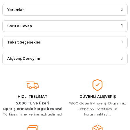
Yorumlar
Soru & Cevap
Bu ürüne ilk yorumu siz yapın!
Taksit Seçenekleri
Ürün hakkında henüz soru sorulmamış.
Yorum Yaz
Alışveriş Deneyimi
Soru Sor
Arkadaşlar ürünler görseldekinin
aynısı kaliteli kargo hızlı ve sağlam
herkese tavsiye ederim
İ... A... | 24/03/2026
HIZLI TESLİMAT
GÜVENLİ ALIŞVERİŞ
5.000 TL ve üzeri
%100 Güvenli Alışveriş. Bilgileriniz
Uygun kaliteli
siparişlerinizde kargo bedava!
256bit SSL Sertifikası ile
Türkiye'nin her yerine hızlı teslimat!
korunmaktadır.
T... Ç... | 15/01/2026