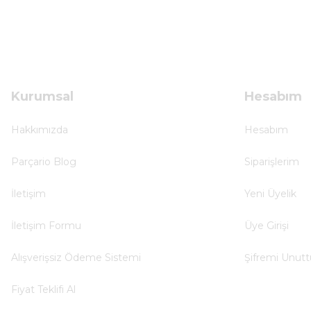
Kolçak tırnağıda gelince almayı düşünüyorum
m... g... | 13/04/2025
Çok hızlı ve ilgili bir site teşekkürler
B... U... | 07/01/2025
Kurumsal
Hesabım
Ürün araca tam uyumlu ve kaliteli
Hakkımızda
Hesabım
B... Y... | 20/11/2024
Parçario Blog
Siparişlerim
Deneyimini Paylaş
İletişim
Yeni Üyelik
İletişim Formu
Üye Girişi
Alışverişsiz Ödeme Sistemi
Şifremi Unut
Fiyat Teklifi Al