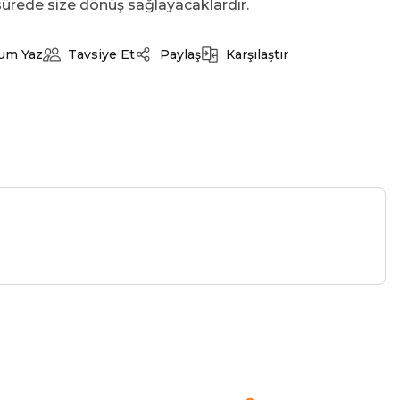
ürede size dönüş sağlayacaklardır.
um Yaz
Tavsiye Et
Paylaş
Karşılaştır