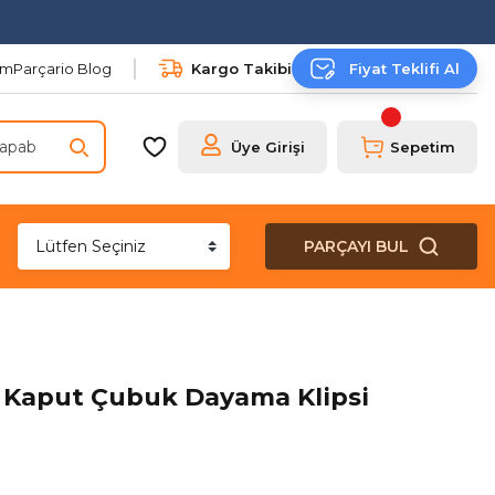
şim
Parçario Blog
Kargo Takibi
Fiyat Teklifi Al
Üye Girişi
Sepetim
PARÇAYI BUL
n Kaput Çubuk Dayama Klipsi