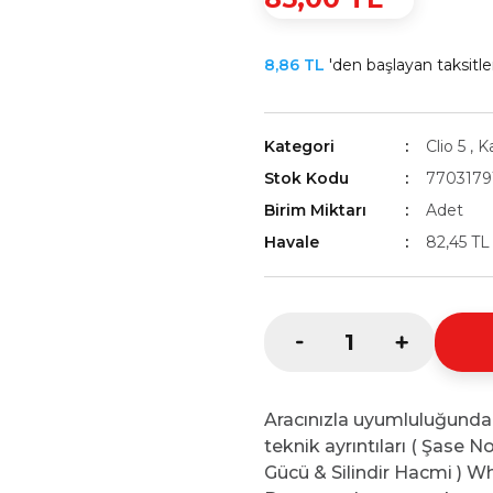
8,86 TL
'den başlayan taksitler
Kategori
Clio 5
,
Ka
Stok Kodu
7703179
Birim Miktarı
Adet
Havale
82,45 TL
Aracınızla uyumluluğunda
teknik ayrıntıları ( Şase 
Gücü & Silindir Hacmi ) Wh