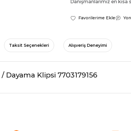
Danışmanlarımız en kısa s
Yor
Taksit Seçenekleri
Alışveriş Deneyimi
 / Dayama Klipsi 7703179156
herkese tavsiye ederim
Ürün hakkında henüz soru sorulmamış.
Bu ürüne ilk yorumu siz yapın!