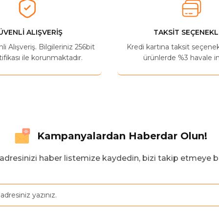
Yorum Yaz
Soru Sor
ÜVENLİ ALIŞVERİŞ
TAKSİT SEÇENEKL
 Alışveriş. Bilgileriniz 256bit
Kredi kartına taksit seçene
ifikası ile korunmaktadır.
ürünlerde %3 havale in
Kampanyalardan Haberdar Olun!
adresinizi haber listemize kaydedin, bizi takip etmeye b