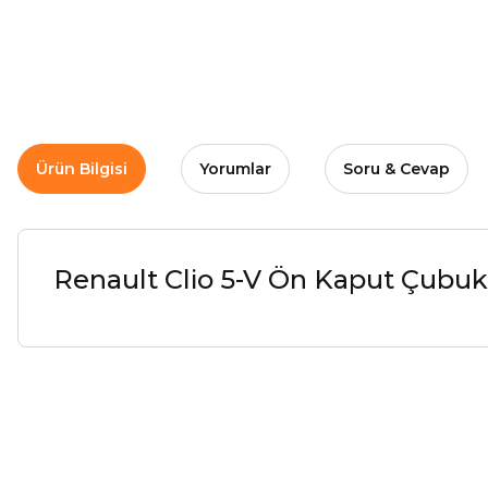
Ürün Bilgisi
Yorumlar
Soru & Cevap
Renault Clio 5-V Ön Kaput Çubuk
Arkadaşlar ürünler görseldekinin aynısı kaliteli kargo hızlı ve sağlam 
İ... A... | 24/03/2026