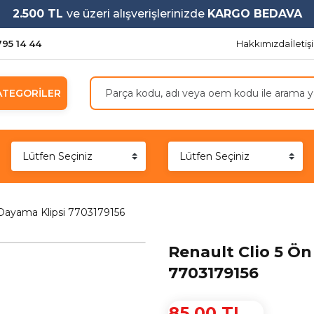
2.500 TL
ve üzeri alışverişlerinizde
KARGO BEDAVA
795 14 44
Hakkımızda
İleti
ATEGORİLER
Dayama Klipsi 7703179156
Renault Clio 5 Ö
7703179156
85,00 TL