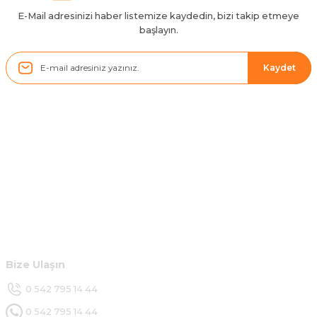
H... D... | 24/06/2025
E-Mail adresinizi haber listemize kaydedin, bizi takip etmeye
başlayın.
Sistem mükemmel
ü... y... | 17/05/2025
Kaydet
Kolçak tırnağıda gelince almayı
düşünüyorum
m... g... | 13/04/2025
Kurumsal
Çok hızlı ve ilgili bir site teşekkürler
B... U... | 07/01/2025
Hesabım
Ürün araca tam uyumlu ve kaliteli
Müşteri Hizmetleri
B... Y... | 20/11/2024
Bize Ulaşın
Deneyimini Paylaş
0 542 795 14 44
0 542 795 14 44