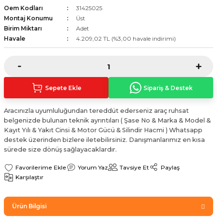
Oem Kodları
31425025
Sinyal Lambası
Kapı Makarası
Yağ Karteri
Montaj Konumu
Üst
Birim Miktarı
Adet
stemi
Sis Farı
Kapı Menteşesi
Yağ Pompası
Havale
4.209,02 TL (%3,00 havale indirimi)
üşürler
Stop Lambası
Yağ Pompası Zinciri
pansiyon
Tampon Reflektörü
Yağ Soğutucu
Sepete Ekle
Sipariş & Destek
 Sistemi
Tavan Lambası
Aracınızla uyumluluğundan tereddüt ederseniz araç ruhsat
belgenizde bulunan teknik ayrıntıları ( Şase No & Marka & Model &
iyon Sistemi
Kayıt Yılı & Yakıt Cinsi & Motor Gücü & Silindir Hacmi ) Whatsapp
destek üzerinden bizlere iletebilirsiniz. Danışmanlarımız en kısa
sürede size dönüş sağlayacaklardır.
Yorum Yaz
Tavsiye Et
Paylaş
Karşılaştır
Ürün Bilgisi