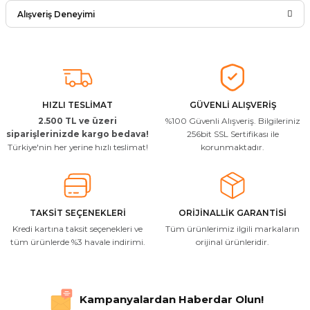
Ürün hakkında henüz soru sorulmamış.
Yorum Yaz
Alışveriş Deneyimi
Soru Sor
Arkadaşlar ürünler görseldekinin
aynısı kaliteli kargo hızlı ve sağlam
herkese tavsiye ederim
İ... A... | 24/03/2026
HIZLI TESLİMAT
GÜVENLİ ALIŞVERİŞ
2.500 TL ve üzeri
%100 Güvenli Alışveriş. Bilgileriniz
Uygun kaliteli
siparişlerinizde kargo bedava!
256bit SSL Sertifikası ile
Türkiye'nin her yerine hızlı teslimat!
korunmaktadır.
T... Ç... | 15/01/2026
Resimde gördüğünüz bire bir geliyor
M... A... | 03/10/2025
TAKSİT SEÇENEKLERİ
ORİJİNALLİK GARANTİSİ
Kredi kartına taksit seçenekleri ve
Tüm ürünlerimiz ilgili markaların
İlgili hızlı ve sağlam kargo tşk.ederim
tüm ürünlerde %3 havale indirimi.
orijinal ürünleridir.
S... Ç... | 17/09/2025
Hızlı ve düzgün gönderim, teşekkür.
Kampanyalardan Haberdar Olun!