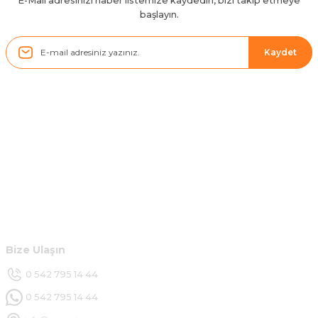
E-Mail adresinizi haber listemize kaydedin, bizi takip etmeye
başlayın.
Sistem mükemmel
ü... y... | 17/05/2025
Kaydet
Kolçak tırnağıda gelince almayı
düşünüyorum
m... g... | 13/04/2025
Kurumsal
Çok hızlı ve ilgili bir site teşekkürler
B... U... | 07/01/2025
Hesabım
Ürün araca tam uyumlu ve kaliteli
Müşteri Hizmetleri
B... Y... | 20/11/2024
Bize Ulaşın
Deneyimini Paylaş
0 542 795 14 44
0 542 795 14 44