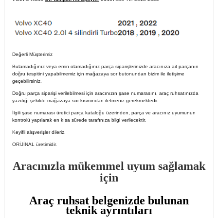
Değerli Müşterimiz
Bulamadığınız veya emin olamadığınız parça siparişlerinizde aracınıza ait parçanın
doğru tespitini yapabilmemiz için mağazaya sor butonundan bizim ile iletişime
geçebilirsiniz.
Doğru parça siparişi verilebilmesi için aracınızın şase numarasını, araç ruhsatınızda
yazdığı şekilde mağazaya sor kısmından iletmeniz gerekmektedir.
İlgili şase numarası üretici parça kataloğu üzerinden, parça ve aracınız uyumunun
kontrolü yapılarak en kısa sürede tarafınıza bilgi verilecektir.
Keyifli alışverişler dileriz.
ORİJİNAL üretimidir.
Aracınızla mükemmel uyum sağlamak
için
Araç ruhsat belgenizde bulunan
teknik ayrıntıları