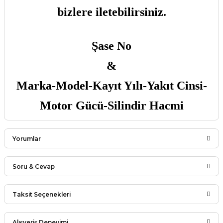
bizlere iletebilirsiniz.
Şase No
&
Marka-Model-Kayıt Yılı-Yakıt Cinsi-
Motor Gücü-Silindir Hacmi
Yorumlar
Soru & Cevap
Bu ürüne ilk yorumu siz yapın!
Taksit Seçenekleri
Ürün hakkında henüz soru sorulmamış.
Yorum Yaz
Alışveriş Deneyimi