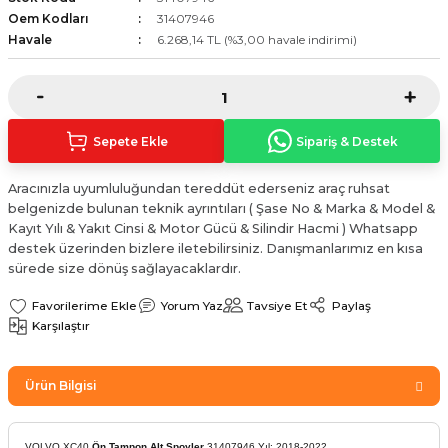
Sinyal Lambası
Kapı Makarası
Yağ Karteri
Oem Kodları
31407946
Havale
6.268,14 TL (%3,00 havale indirimi)
stemi
Sis Farı
Kapı Menteşesi
Yağ Pompası
üşürler
Stop Lambası
Yağ Pompası Zinciri
Sepete Ekle
Sipariş & Destek
pansiyon
Tampon Reflektörü
Yağ Soğutucu
Aracınızla uyumluluğundan tereddüt ederseniz araç ruhsat
belgenizde bulunan teknik ayrıntıları ( Şase No & Marka & Model &
 Sistemi
Tavan Lambası
Kayıt Yılı & Yakıt Cinsi & Motor Gücü & Silindir Hacmi ) Whatsapp
destek üzerinden bizlere iletebilirsiniz. Danışmanlarımız en kısa
iyon Sistemi
sürede size dönüş sağlayacaklardır.
Yorum Yaz
Tavsiye Et
Paylaş
Karşılaştır
Ürün Bilgisi
VOLVO XC40
Ön Tampon Alt Spoyler
31407946 Yıl: 2018-2022