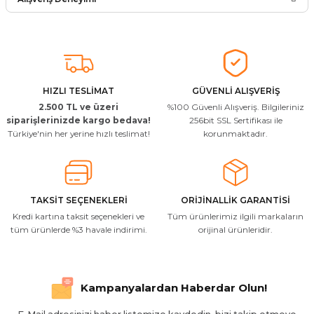
Soru Sor
Arkadaşlar ürünler görseldekinin
aynısı kaliteli kargo hızlı ve sağlam
herkese tavsiye ederim
İ... A... | 24/03/2026
HIZLI TESLİMAT
GÜVENLİ ALIŞVERİŞ
2.500 TL ve üzeri
%100 Güvenli Alışveriş. Bilgileriniz
Uygun kaliteli
siparişlerinizde kargo bedava!
256bit SSL Sertifikası ile
Türkiye'nin her yerine hızlı teslimat!
korunmaktadır.
T... Ç... | 15/01/2026
Resimde gördüğünüz bire bir geliyor
M... A... | 03/10/2025
TAKSİT SEÇENEKLERİ
ORİJİNALLİK GARANTİSİ
Kredi kartına taksit seçenekleri ve
Tüm ürünlerimiz ilgili markaların
İlgili hızlı ve sağlam kargo tşk.ederim
tüm ürünlerde %3 havale indirimi.
orijinal ürünleridir.
S... Ç... | 17/09/2025
Hızlı ve düzgün gönderim, teşekkür.
Kampanyalardan Haberdar Olun!
H... D... | 24/06/2025