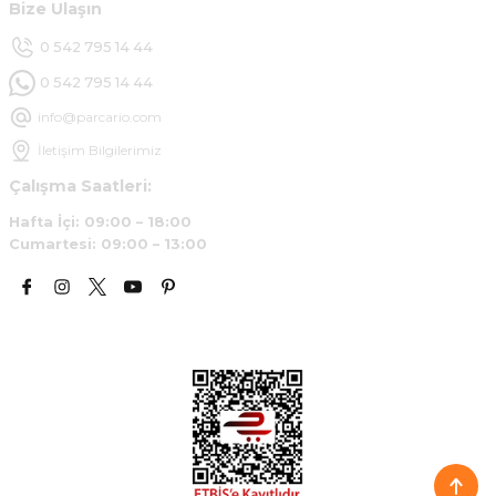
Bize Ulaşın
0 542 795 14 44
0 542 795 14 44
info@parcario.com
İletişim Bilgilerimiz
Çalışma Saatleri:
Hafta İçi: 09:00 – 18:00
Cumartesi: 09:00 – 13:00