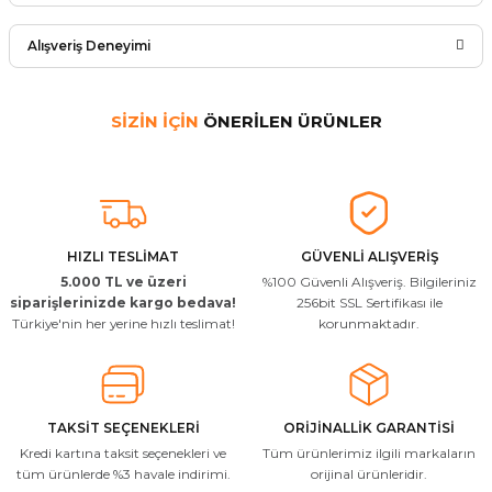
Ürün hakkında henüz soru sorulmamış.
Yorum Yaz
Alışveriş Deneyimi
Soru Sor
Arkadaşlar ürünler görseldekinin
SİZİN İÇİN
ÖNERİLEN ÜRÜNLER
aynısı kaliteli kargo hızlı ve sağlam
herkese tavsiye ederim
MERCEDES-Benz Orijinal
İ... A... | 24/03/2026
Mercedes W906 Sprinter Davlumbazı Ön Sağ Orijinal A9066841777
Uygun kaliteli
HIZLI TESLİMAT
GÜVENLİ ALIŞVERİŞ
832,84 TL
T... Ç... | 15/01/2026
5.000 TL ve üzeri
%100 Güvenli Alışveriş. Bilgileriniz
siparişlerinizde kargo bedava!
256bit SSL Sertifikası ile
Sepete Ekle
Resimde gördüğünüz bire bir geliyor
Türkiye'nin her yerine hızlı teslimat!
korunmaktadır.
M... A... | 03/10/2025
İlgili hızlı ve sağlam kargo tşk.ederim
TAKSİT SEÇENEKLERİ
ORİJİNALLİK GARANTİSİ
S... Ç... | 17/09/2025
Kredi kartına taksit seçenekleri ve
Tüm ürünlerimiz ilgili markaların
tüm ürünlerde %3 havale indirimi.
orijinal ürünleridir.