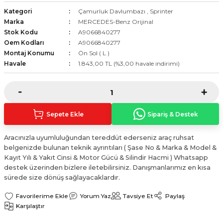
Sinyal Lambası
Kapı Makarası
Yağ Karteri
Kategori
Çamurluk Davlumbazı
,
Sprinter
Marka
MERCEDES-Benz Orijinal
Stok Kodu
A9066840277
stemi
Sis Farı
Kapı Menteşesi
Yağ Pompası
Oem Kodları
A9066840277
Montaj Konumu
Ön Sol ( L )
üşürler
Stop Lambası
Yağ Pompası Zinciri
Havale
1.843,00 TL (%3,00 havale indirimi)
pansiyon
Tampon Reflektörü
Yağ Soğutucu
 Sistemi
Tavan Lambası
Sepete Ekle
Sipariş & Destek
iyon Sistemi
Aracınızla uyumluluğundan tereddüt ederseniz araç ruhsat
belgenizde bulunan teknik ayrıntıları ( Şase No & Marka & Model &
Kayıt Yılı & Yakıt Cinsi & Motor Gücü & Silindir Hacmi ) Whatsapp
destek üzerinden bizlere iletebilirsiniz. Danışmanlarımız en kısa
sürede size dönüş sağlayacaklardır.
Yorum Yaz
Tavsiye Et
Paylaş
Karşılaştır