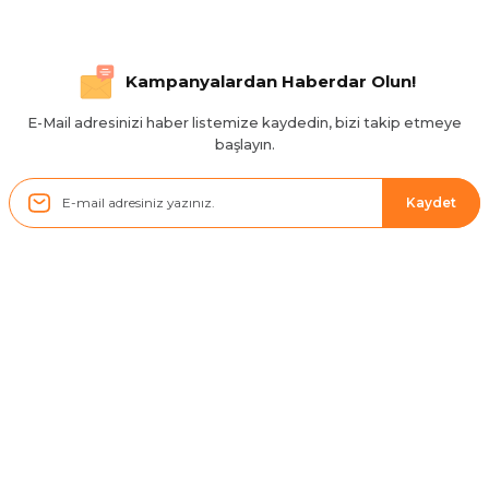
S... Ç... | 17/09/2025
Hızlı ve düzgün gönderim, teşekkür.
Kampanyalardan Haberdar Olun!
H... D... | 24/06/2025
E-Mail adresinizi haber listemize kaydedin, bizi takip etmeye
başlayın.
Sistem mükemmel
ü... y... | 17/05/2025
Kaydet
Kolçak tırnağıda gelince almayı
düşünüyorum
m... g... | 13/04/2025
Kurumsal
Çok hızlı ve ilgili bir site teşekkürler
B... U... | 07/01/2025
Hesabım
Ürün araca tam uyumlu ve kaliteli
Müşteri Hizmetleri
B... Y... | 20/11/2024