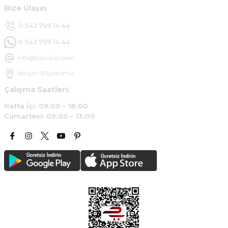
Bize Ulaşın
Deneyimini Paylaş
0 542 795 14 44
0 542 795 14 44
info@parcario.com
İletişim Bilgilerimiz
Çalışma Saatleri:
Hafta İçi: 09:00 – 18:00
Cumartesi: 09:00 – 13:00