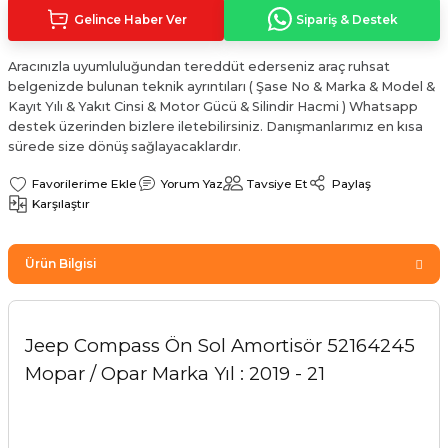
Sinyal Lambası
Kapı Makarası
Yağ Karteri
Gelince Haber Ver
Sipariş & Destek
stemi
Sis Farı
Kapı Menteşesi
Yağ Pompası
Aracınızla uyumluluğundan tereddüt ederseniz araç ruhsat
belgenizde bulunan teknik ayrıntıları ( Şase No & Marka & Model &
Kayıt Yılı & Yakıt Cinsi & Motor Gücü & Silindir Hacmi ) Whatsapp
üşürler
Stop Lambası
Yağ Pompası Zinciri
destek üzerinden bizlere iletebilirsiniz. Danışmanlarımız en kısa
sürede size dönüş sağlayacaklardır.
pansiyon
Tampon Reflektörü
Yağ Soğutucu
Yorum Yaz
Tavsiye Et
Paylaş
Karşılaştır
 Sistemi
Tavan Lambası
iyon Sistemi
Ürün Bilgisi
Jeep Compass Ön Sol Amortisör 52164245
Mopar / Opar Marka Yıl : 2019 - 21