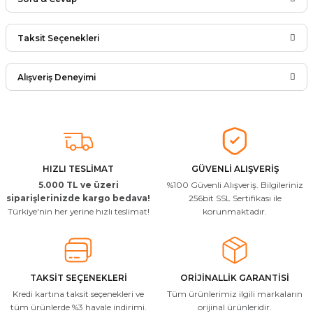
Bu ürüne ilk yorumu siz yapın!
Taksit Seçenekleri
Ürün hakkında henüz soru sorulmamış.
Yorum Yaz
Alışveriş Deneyimi
Soru Sor
Arkadaşlar ürünler görseldekinin
aynısı kaliteli kargo hızlı ve sağlam
herkese tavsiye ederim
İ... A... | 24/03/2026
HIZLI TESLİMAT
GÜVENLİ ALIŞVERİŞ
5.000 TL ve üzeri
%100 Güvenli Alışveriş. Bilgileriniz
Uygun kaliteli
siparişlerinizde kargo bedava!
256bit SSL Sertifikası ile
Türkiye'nin her yerine hızlı teslimat!
korunmaktadır.
T... Ç... | 15/01/2026
Resimde gördüğünüz bire bir geliyor
M... A... | 03/10/2025
TAKSİT SEÇENEKLERİ
ORİJİNALLİK GARANTİSİ
Kredi kartına taksit seçenekleri ve
Tüm ürünlerimiz ilgili markaların
İlgili hızlı ve sağlam kargo tşk.ederim
tüm ürünlerde %3 havale indirimi.
orijinal ürünleridir.