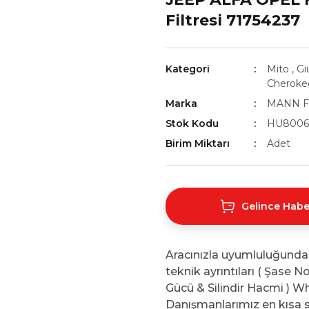
Filtresi 71754237
Kategori
Mito
,
Gi
Cheroke
Marka
MANN F
Stok Kodu
HU8006
Birim Miktarı
Adet
Gelince Habe
Aracınızla uyumluluğunda
teknik ayrıntıları ( Şase 
Gücü & Silindir Hacmi ) Wh
Danışmanlarımız en kısa s