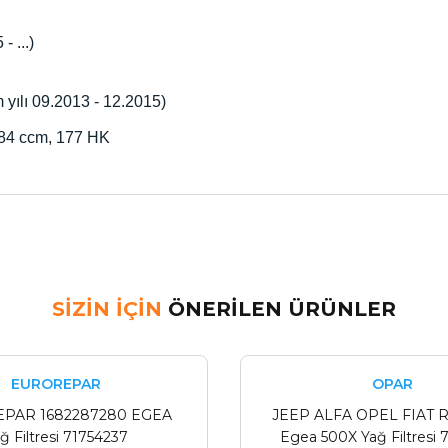
 ...)
yılı 09.2013 - 12.2015)
984 ccm, 177 HK
herkese tavsiye ederim
Ürün hakkında henüz soru sorulmamış.
Bu ürüne ilk yorumu siz yapın!
SİZİN İÇİN
ÖNERİLEN ÜRÜNLER
Yorum Yaz
Soru Sor
EUROREPAR
OPAR
PAR 1682287280 EGEA
JEEP ALFA OPEL FIAT 
ğ Filtresi 71754237
Egea 500X Yağ Filtresi 