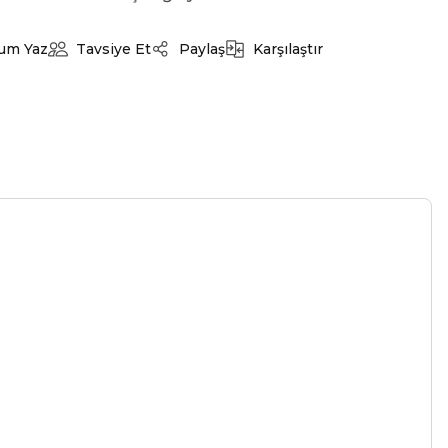
um Yaz
Tavsiye Et
Paylaş
Karşılaştır