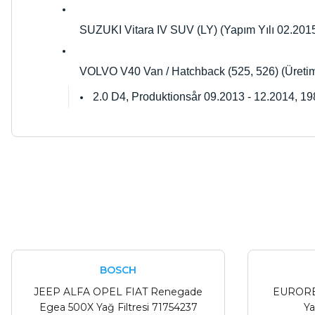
SUZUKI Vitara IV SUV (LY) (Yapım Yılı 02.2015 -
VOLVO V40 Van / Hatchback (525, 526) (Üretim 
2.0 D4, Produktionsår 09.2013 - 12.2014, 1
Arkadaşlar ürünler görseldekinin aynısı kaliteli kargo hızlı ve sağlam 
İ... A... | 24/03/2026
Uygun kaliteli
BOSCH
T... Ç... | 15/01/2026
JEEP ALFA OPEL FIAT Renegade
EURORE
Egea 500X Yağ Filtresi 71754237
Ya
Resimde gördüğünüz bire bir geliyor