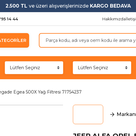
2.500 TL
ve üzeri alışverişlerinizde
KARGO BEDAVA
795 14 44
Hakkımızda
İleti
ATEGORİLER
ade Egea 500X Yağ Filtresi 71754237
Markanı
JEEP ALFA OPEL 