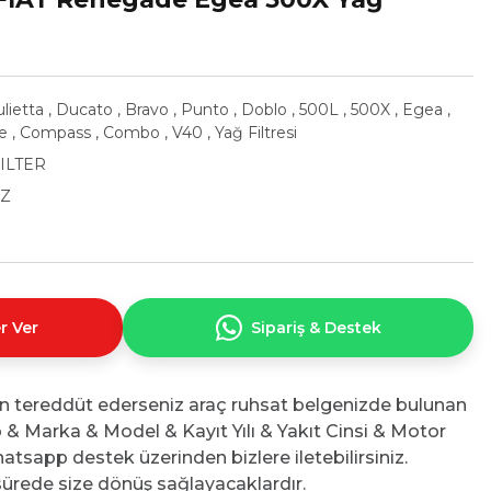
ulietta
,
Ducato
,
Bravo
,
Punto
,
Doblo
,
500L
,
500X
,
Egea
,
e
,
Compass
,
Combo
,
V40
,
Yağ Filtresi
ILTER
Z
r Ver
Sipariş & Destek
n tereddüt ederseniz araç ruhsat belgenizde bulunan
No & Marka & Model & Kayıt Yılı & Yakıt Cinsi & Motor
atsapp destek üzerinden bizlere iletebilirsiniz.
ürede size dönüş sağlayacaklardır.