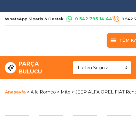
0 542 795 14 44
WhatsApp Sipariş & Destek
0 542 
TÜM K
PARÇA
BULUCU
Anasayfa
Alfa Romeo
Mito
JEEP ALFA OPEL FIAT Reneg