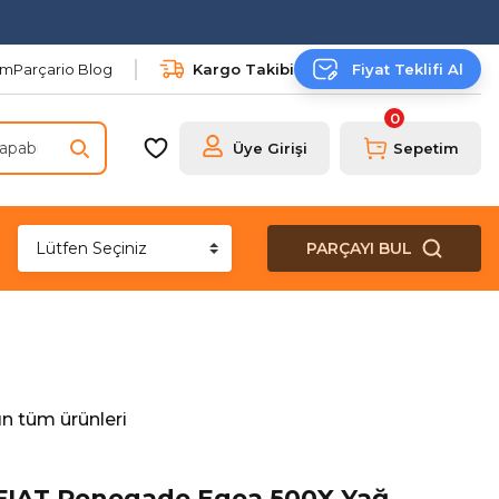
şim
Parçario Blog
Kargo Takibi
Fiyat Teklifi Al
0
Üye Girişi
Sepetim
PARÇAYI BUL
n tüm ürünleri
FIAT Renegade Egea 500X Yağ