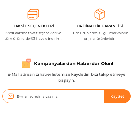
T... Ç... | 15/01/2026
Resimde gördüğünüz bire bir geliyor
M... A... | 03/10/2025
TAKSİT SEÇENEKLERİ
ORİJİNALLİK GARANTİSİ
Kredi kartına taksit seçenekleri ve
Tüm ürünlerimiz ilgili markaların
İlgili hızlı ve sağlam kargo tşk.ederim
tüm ürünlerde %3 havale indirimi.
orijinal ürünleridir.
S... Ç... | 17/09/2025
Hızlı ve düzgün gönderim, teşekkür.
Kampanyalardan Haberdar Olun!
H... D... | 24/06/2025
E-Mail adresinizi haber listemize kaydedin, bizi takip etmeye
başlayın.
Sistem mükemmel
ü... y... | 17/05/2025
Kaydet
Kolçak tırnağıda gelince almayı
düşünüyorum
m... g... | 13/04/2025
Kurumsal