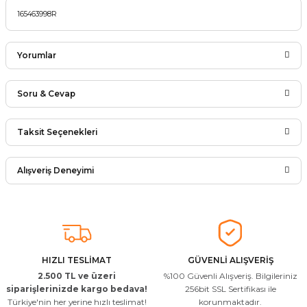
165463998R
Yorumlar
Soru & Cevap
Bu ürüne ilk yorumu siz yapın!
Taksit Seçenekleri
Ürün hakkında henüz soru sorulmamış.
Yorum Yaz
Alışveriş Deneyimi
Soru Sor
Arkadaşlar ürünler görseldekinin
aynısı kaliteli kargo hızlı ve sağlam
herkese tavsiye ederim
İ... A... | 24/03/2026
HIZLI TESLİMAT
GÜVENLİ ALIŞVERİŞ
2.500 TL ve üzeri
%100 Güvenli Alışveriş. Bilgileriniz
Uygun kaliteli
siparişlerinizde kargo bedava!
256bit SSL Sertifikası ile
Türkiye'nin her yerine hızlı teslimat!
korunmaktadır.