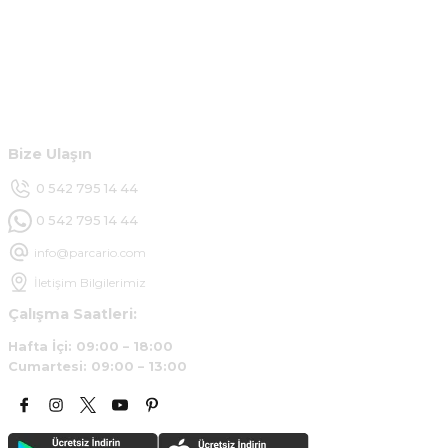
Çok hızlı ve ilgili bir site teşekkürler
B... U... | 07/01/2025
Hesabım
Ürün araca tam uyumlu ve kaliteli
Müşteri Hizmetleri
B... Y... | 20/11/2024
Bize Ulaşın
Deneyimini Paylaş
0 542 795 14 44
0 542 795 14 44
info@parcario.com
İletişim Bilgilerimiz
Çalışma Saatleri:
Hafta İçi: 09:00 – 18:00
Cumartesi: 09:00 – 13:00