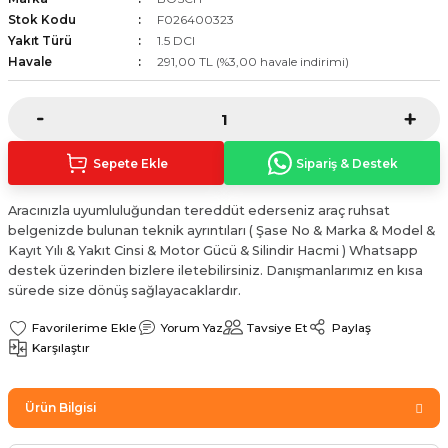
Sinyal Lambası
Kapı Makarası
Yağ Karteri
Stok Kodu
F026400323
Yakıt Türü
1.5 DCI
Havale
291,00 TL (%3,00 havale indirimi)
stemi
Sis Farı
Kapı Menteşesi
Yağ Pompası
üşürler
Stop Lambası
Yağ Pompası Zinciri
Sepete Ekle
Sipariş & Destek
pansiyon
Tampon Reflektörü
Yağ Soğutucu
Aracınızla uyumluluğundan tereddüt ederseniz araç ruhsat
 Sistemi
Tavan Lambası
belgenizde bulunan teknik ayrıntıları ( Şase No & Marka & Model &
Kayıt Yılı & Yakıt Cinsi & Motor Gücü & Silindir Hacmi ) Whatsapp
iyon Sistemi
destek üzerinden bizlere iletebilirsiniz. Danışmanlarımız en kısa
sürede size dönüş sağlayacaklardır.
Yorum Yaz
Tavsiye Et
Paylaş
Karşılaştır
Ürün Bilgisi