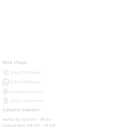
m... g... | 13/04/2025
Kurumsal
Çok hızlı ve ilgili bir site teşekkürler
B... U... | 07/01/2025
Hesabım
Ürün araca tam uyumlu ve kaliteli
Müşteri Hizmetleri
B... Y... | 20/11/2024
Bize Ulaşın
Deneyimini Paylaş
0 542 795 14 44
0 542 795 14 44
info@parcario.com
İletişim Bilgilerimiz
Çalışma Saatleri:
Hafta İçi: 09:00 – 18:00
Cumartesi: 09:00 – 13:00