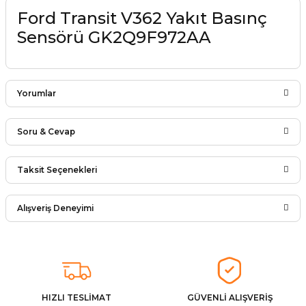
Ford Transit V362 Yakıt Basınç
Sensörü GK2Q9F972AA
Yorumlar
Soru & Cevap
Bu ürüne ilk yorumu siz yapın!
Taksit Seçenekleri
Ürün hakkında henüz soru sorulmamış.
Yorum Yaz
Alışveriş Deneyimi
Soru Sor
Arkadaşlar ürünler görseldekinin
aynısı kaliteli kargo hızlı ve sağlam
herkese tavsiye ederim
İ... A... | 24/03/2026
HIZLI TESLİMAT
GÜVENLİ ALIŞVERİŞ