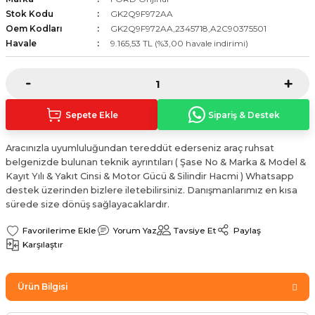
Sinyal Lambası
Kapı Makarası
Yağ Karteri
Stok Kodu
GK2Q9F972AA
Oem Kodları
GK2Q9F972AA,2345718,A2C90375501
Havale
9.165,53 TL (%3,00 havale indirimi)
stemi
Sis Farı
Kapı Menteşesi
Yağ Pompası
üşürler
Stop Lambası
Yağ Pompası Zinciri
Sepete Ekle
Sipariş & Destek
pansiyon
Tampon Reflektörü
Yağ Soğutucu
Aracınızla uyumluluğundan tereddüt ederseniz araç ruhsat
 Sistemi
Tavan Lambası
belgenizde bulunan teknik ayrıntıları ( Şase No & Marka & Model &
Kayıt Yılı & Yakıt Cinsi & Motor Gücü & Silindir Hacmi ) Whatsapp
iyon Sistemi
destek üzerinden bizlere iletebilirsiniz. Danışmanlarımız en kısa
sürede size dönüş sağlayacaklardır.
Yorum Yaz
Tavsiye Et
Paylaş
Karşılaştır
Ürün Bilgisi