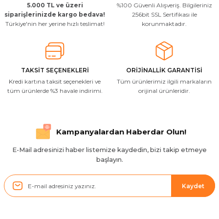
5.000 TL ve üzeri
%100 Güvenli Alışveriş. Bilgileriniz
Uygun kaliteli
siparişlerinizde kargo bedava!
256bit SSL Sertifikası ile
Türkiye'nin her yerine hızlı teslimat!
korunmaktadır.
T... Ç... | 15/01/2026
Resimde gördüğünüz bire bir geliyor
M... A... | 03/10/2025
TAKSİT SEÇENEKLERİ
ORİJİNALLİK GARANTİSİ
Kredi kartına taksit seçenekleri ve
Tüm ürünlerimiz ilgili markaların
İlgili hızlı ve sağlam kargo tşk.ederim
tüm ürünlerde %3 havale indirimi.
orijinal ürünleridir.
S... Ç... | 17/09/2025
Hızlı ve düzgün gönderim, teşekkür.
Kampanyalardan Haberdar Olun!
H... D... | 24/06/2025
E-Mail adresinizi haber listemize kaydedin, bizi takip etmeye
başlayın.
Sistem mükemmel
ü... y... | 17/05/2025
Kaydet
Kolçak tırnağıda gelince almayı
düşünüyorum