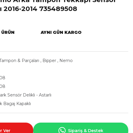
lı 2016-2014 735489508
L ÜRÜN
AYNI GÜN KARGO
Tampon & Parçaları
,
Bipper
,
Nemo
508
508
ark Sensör Delikli - Astarlı
ek Bagaj Kapaklı
r Ver
Sipariş & Destek