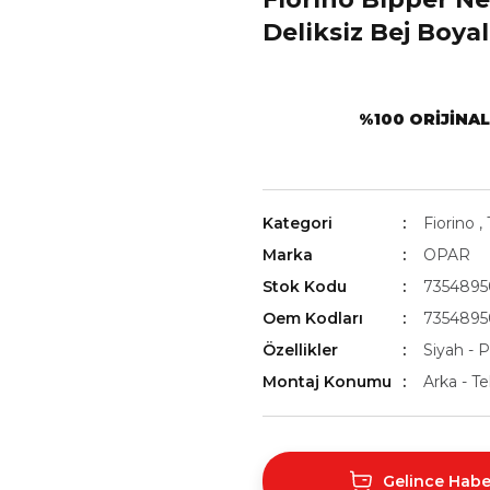
Deliksiz Bej Boya
%100 ORIJINA
Kategori
Fiorino
,
Marka
OPAR
Stok Kodu
735489
Oem Kodları
735489
Özellikler
Siyah - P
Montaj Konumu
Arka - T
Gelince Habe