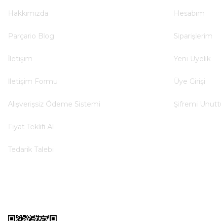
B... Y... | 20/11/2024
Hakkımızda
Hesabım
Parçario Blog
Siparişlerim
Deneyimini Paylaş
İletişim
Yeni Üyelik
İletişim Formu
Üye Girişi
Alışverişsiz Ödeme Sistemi
Şifremi Unut
Fiyat Teklifi Al
Tedarik Talebi