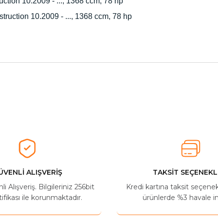
tion 10.2009 - ..., 1368 ccm, 78 hp
ruction 10.2009 - ..., 1368 ccm, 78 hp
herkese tavsiye ederim
Ürün hakkında henüz soru sorulmamış.
Bu ürüne ilk yorumu siz yapın!
Yorum Yaz
Soru Sor
ÜVENLİ ALIŞVERİŞ
TAKSİT SEÇENEKL
 Alışveriş. Bilgileriniz 256bit
Kredi kartına taksit seçene
ifikası ile korunmaktadır.
ürünlerde %3 havale in