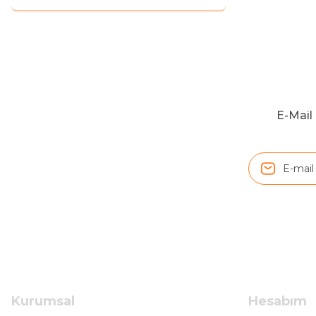
İlgili hızlı ve sağlam kargo tşk.ederim
S... Ç... | 17/09/2025
Hızlı ve düzgün gönderim, teşekkür.
H... D... | 24/06/2025
E-Mail 
Sistem mükemmel
ü... y... | 17/05/2025
Kolçak tırnağıda gelince almayı düşünüyorum
m... g... | 13/04/2025
Çok hızlı ve ilgili bir site teşekkürler
B... U... | 07/01/2025
Kurumsal
Hesabım
Ürün araca tam uyumlu ve kaliteli