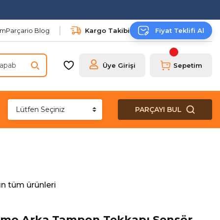
şim
Parçario Blog
Kargo Takibi
Fiyat Teklifi Al
Üye Girişi
Sepetim
PARÇAYI BUL
n tüm ürünleri
Nemo Arka Tampon Tekkapı Sensör