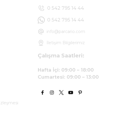
0 542 795 14 44
0 542 795 14 44
info@parcario.com
İletişim Bilgilerimiz
Çalışma Saatleri:
Hafta İçi: 09:00 – 18:00
Cumartesi: 09:00 – 13:00
özleşmesi