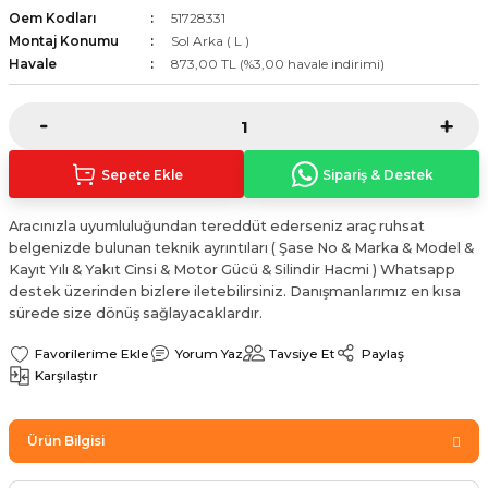
Oem Kodları
51728331
Sinyal Lambası
Kapı Makarası
Yağ Karteri
Montaj Konumu
Sol Arka ( L )
Havale
873,00 TL (%3,00 havale indirimi)
stemi
Sis Farı
Kapı Menteşesi
Yağ Pompası
üşürler
Stop Lambası
Yağ Pompası Zinciri
Sepete Ekle
Sipariş & Destek
pansiyon
Tampon Reflektörü
Yağ Soğutucu
Aracınızla uyumluluğundan tereddüt ederseniz araç ruhsat
 Sistemi
Tavan Lambası
belgenizde bulunan teknik ayrıntıları ( Şase No & Marka & Model &
Kayıt Yılı & Yakıt Cinsi & Motor Gücü & Silindir Hacmi ) Whatsapp
iyon Sistemi
destek üzerinden bizlere iletebilirsiniz. Danışmanlarımız en kısa
sürede size dönüş sağlayacaklardır.
Yorum Yaz
Tavsiye Et
Paylaş
Karşılaştır
Ürün Bilgisi