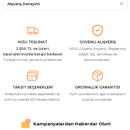
Yorum Yaz
Alışveriş Deneyimi
Soru Sor
Arkadaşlar ürünler görseldekinin
aynısı kaliteli kargo hızlı ve sağlam
herkese tavsiye ederim
İ... A... | 24/03/2026
HIZLI TESLİMAT
GÜVENLİ ALIŞVERİŞ
2.500 TL ve üzeri
%100 Güvenli Alışveriş. Bilgileriniz
Uygun kaliteli
siparişlerinizde kargo bedava!
256bit SSL Sertifikası ile
Türkiye'nin her yerine hızlı teslimat!
korunmaktadır.
T... Ç... | 15/01/2026
Resimde gördüğünüz bire bir geliyor
M... A... | 03/10/2025
TAKSİT SEÇENEKLERİ
ORİJİNALLİK GARANTİSİ
Kredi kartına taksit seçenekleri ve
Tüm ürünlerimiz ilgili markaların
İlgili hızlı ve sağlam kargo tşk.ederim
tüm ürünlerde %3 havale indirimi.
orijinal ürünleridir.
S... Ç... | 17/09/2025
Hızlı ve düzgün gönderim, teşekkür.
Kampanyalardan Haberdar Olun!