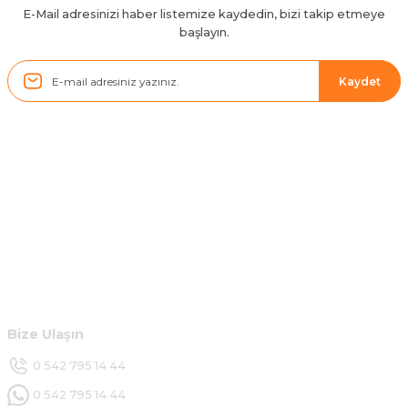
H... D... | 24/06/2025
E-Mail adresinizi haber listemize kaydedin, bizi takip etmeye
başlayın.
Sistem mükemmel
ü... y... | 17/05/2025
Kaydet
Kolçak tırnağıda gelince almayı
düşünüyorum
m... g... | 13/04/2025
Kurumsal
Çok hızlı ve ilgili bir site teşekkürler
B... U... | 07/01/2025
Hesabım
Ürün araca tam uyumlu ve kaliteli
Müşteri Hizmetleri
B... Y... | 20/11/2024
Bize Ulaşın
Deneyimini Paylaş
0 542 795 14 44
0 542 795 14 44