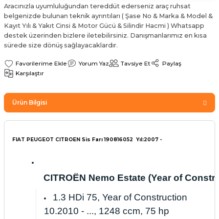
Aracınızla uyumluluğundan tereddüt ederseniz araç ruhsat
Sinyal Lambası
Kapı Makarası
Yağ Karteri
belgenizde bulunan teknik ayrıntıları ( Şase No & Marka & Model &
Kayıt Yılı & Yakıt Cinsi & Motor Gücü & Silindir Hacmi ) Whatsapp
stemi
Sis Farı
Kapı Menteşesi
Yağ Pompası
destek üzerinden bizlere iletebilirsiniz. Danışmanlarımız en kısa
sürede size dönüş sağlayacaklardır.
üşürler
Stop Lambası
Yağ Pompası Zinciri
Yorum Yaz
Tavsiye Et
Paylaş
Karşılaştır
pansiyon
Tampon Reflektörü
Yağ Soğutucu
Ürün Bilgisi
 Sistemi
Tavan Lambası
iyon Sistemi
FIAT PEUGEOT CITROEN Sis Farı 190816052 Yıl:2007 -
CITROËN Nemo Estate (Year of Construct
1.3 HDi 75, Year of Construction
10.2010 - ..., 1248 ccm, 75 hp