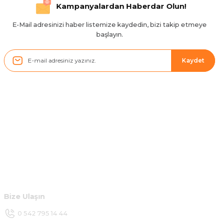
Hızlı ve düzgün gönderim, teşekkür.
Kampanyalardan Haberdar Olun!
H... D... | 24/06/2025
E-Mail adresinizi haber listemize kaydedin, bizi takip etmeye
başlayın.
Sistem mükemmel
ü... y... | 17/05/2025
Kaydet
Kolçak tırnağıda gelince almayı
düşünüyorum
m... g... | 13/04/2025
Kurumsal
Çok hızlı ve ilgili bir site teşekkürler
B... U... | 07/01/2025
Hesabım
Ürün araca tam uyumlu ve kaliteli
Müşteri Hizmetleri
B... Y... | 20/11/2024
Bize Ulaşın
Deneyimini Paylaş
0 542 795 14 44