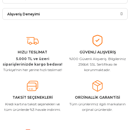
Ürün hakkında henüz soru sorulmamış.
Yorum Yaz
Alışveriş Deneyimi
Soru Sor
Arkadaşlar ürünler görseldekinin
aynısı kaliteli kargo hızlı ve sağlam
herkese tavsiye ederim
İ... A... | 24/03/2026
HIZLI TESLİMAT
GÜVENLİ ALIŞVERİŞ
5.000 TL ve üzeri
%100 Güvenli Alışveriş. Bilgileriniz
Uygun kaliteli
siparişlerinizde kargo bedava!
256bit SSL Sertifikası ile
Türkiye'nin her yerine hızlı teslimat!
korunmaktadır.
T... Ç... | 15/01/2026
Resimde gördüğünüz bire bir geliyor
M... A... | 03/10/2025
TAKSİT SEÇENEKLERİ
ORİJİNALLİK GARANTİSİ
Kredi kartına taksit seçenekleri ve
Tüm ürünlerimiz ilgili markaların
İlgili hızlı ve sağlam kargo tşk.ederim
tüm ürünlerde %3 havale indirimi.
orijinal ürünleridir.
S... Ç... | 17/09/2025