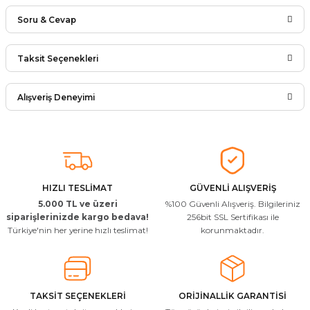
Soru & Cevap
Bu ürüne ilk yorumu siz yapın!
Taksit Seçenekleri
Ürün hakkında henüz soru sorulmamış.
Yorum Yaz
Alışveriş Deneyimi
Soru Sor
Arkadaşlar ürünler görseldekinin
aynısı kaliteli kargo hızlı ve sağlam
herkese tavsiye ederim
İ... A... | 24/03/2026
HIZLI TESLİMAT
GÜVENLİ ALIŞVERİŞ
5.000 TL ve üzeri
%100 Güvenli Alışveriş. Bilgileriniz
Uygun kaliteli
siparişlerinizde kargo bedava!
256bit SSL Sertifikası ile
Türkiye'nin her yerine hızlı teslimat!
korunmaktadır.
T... Ç... | 15/01/2026
Resimde gördüğünüz bire bir geliyor
M... A... | 03/10/2025
TAKSİT SEÇENEKLERİ
ORİJİNALLİK GARANTİSİ