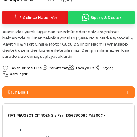
Sinyal Lambası
Kapı Makarası
Yağ Karteri
Gelince Haber Ver
Sipariş & Destek
stemi
Sis Farı
Kapı Menteşesi
Yağ Pompası
Aracınızla uyumluluğundan tereddüt ederseniz araç ruhsat
üşürler
Stop Lambası
Yağ Pompası Zinciri
belgenizde bulunan teknik ayrıntıları ( Şase No & Marka & Model &
Kayıt Yılı & Yakıt Cinsi & Motor Gücü & Silindir Hacmi ) Whatsapp
pansiyon
Tampon Reflektörü
Yağ Soğutucu
destek üzerinden bizlere iletebilirsiniz. Danışmanlarımız en kısa
sürede size dönüş sağlayacaklardır.
 Sistemi
Tavan Lambası
Yorum Yaz
Tavsiye Et
Paylaş
Karşılaştır
iyon Sistemi
Ürün Bilgisi
FIAT PEUGEOT CITROEN Sis Farı
1356780080 Yıl:2007 -