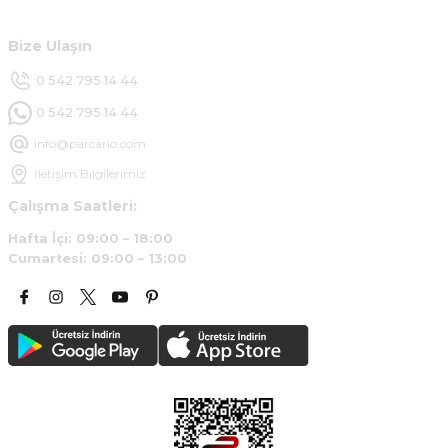
B... Y... | 20/11/2024
Bize Ulaşın
Deneyimini Paylaş
0 542 795 14 44
0 542 795 14 44
info@parcario.com
İletişim Bilgilerimiz
Çalışma Saatleri:
Hafta İçi: 09:00 – 18:00
Cumartesi: 09:00 – 13:00