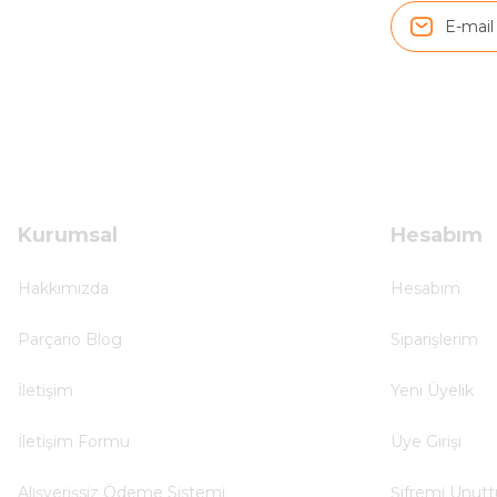
ü... y... | 17/05/2025
Kolçak tırnağıda gelince almayı düşünüyorum
m... g... | 13/04/2025
Çok hızlı ve ilgili bir site teşekkürler
B... U... | 07/01/2025
Kurumsal
Hesabım
Ürün araca tam uyumlu ve kaliteli
Hakkımızda
Hesabım
B... Y... | 20/11/2024
Parçario Blog
Siparişlerim
Deneyimini Paylaş
İletişim
Yeni Üyelik
İletişim Formu
Üye Girişi
Alışverişsiz Ödeme Sistemi
Şifremi Unut