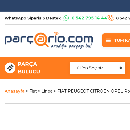
0 542 795 14 44
WhatsApp Sipariş & Destek
0 542 
TÜM K
PARÇA
BULUCU
Anasayfa
Fiat
Linea
FIAT PEUGEOT CITROEN OPEL Rot