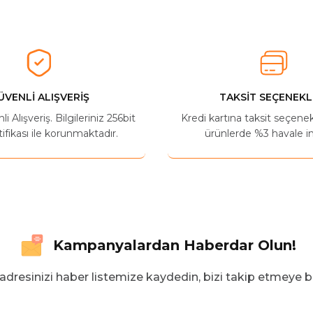
herkese tavsiye ederim
Ürün hakkında henüz soru sorulmamış.
Bu ürüne ilk yorumu siz yapın!
Yorum Yaz
Soru Sor
ÜVENLİ ALIŞVERİŞ
TAKSİT SEÇENEKL
 Alışveriş. Bilgileriniz 256bit
Kredi kartına taksit seçene
ifikası ile korunmaktadır.
ürünlerde %3 havale in
Kampanyalardan Haberdar Olun!
adresinizi haber listemize kaydedin, bizi takip etmeye b