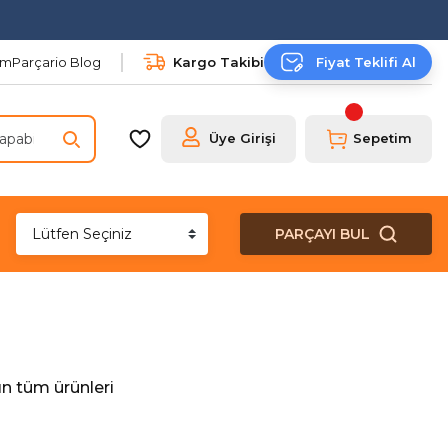
şim
Parçario Blog
Kargo Takibi
Fiyat Teklifi Al
Üye Girişi
Sepetim
PARÇAYI BUL
n tüm ürünleri