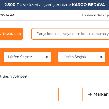
2.500 TL
ve üzeri alışverişlerinizde
KARGO BEDAVA
795 14 44
Hakkımızda
İleti
ATEGORİLER
 Başı 77364569
Markanı