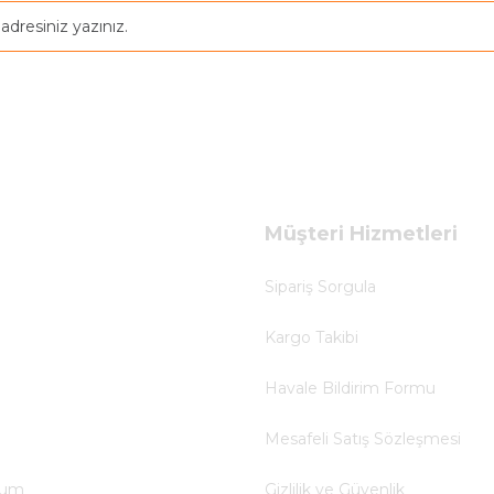
Müşteri Hizmetleri
Sipariş Sorgula
Kargo Takibi
Havale Bildirim Formu
Mesafeli Satış Sözleşmesi
tum
Gizlilik ve Güvenlik