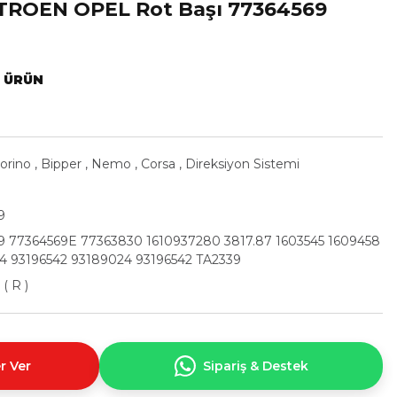
TROEN OPEL Rot Başı 77364569
L ÜRÜN
iorino
,
Bipper
,
Nemo
,
Corsa
,
Direksiyon Sistemi
9
9 77364569E 77363830 1610937280 3817.87 1603545 1609458
4 93196542 93189024 93196542 TA2339
( R )
r Ver
Sipariş & Destek