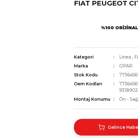
FIAT PEUGEOT CI
%100 ORIJINA
Kategori
Linea
,
F
Marka
OPAR
Stok Kodu
7736456
Oem Kodları
7736456
9318902
Montaj Konumu
Ön - Sağ 
Gelince Habe