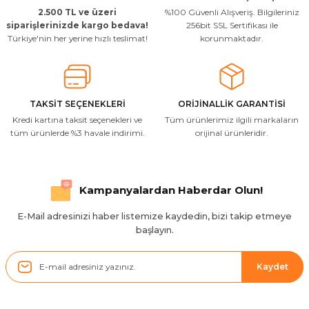
2.500 TL ve üzeri
%100 Güvenli Alışveriş. Bilgileriniz
Uygun kaliteli
siparişlerinizde kargo bedava!
256bit SSL Sertifikası ile
Türkiye'nin her yerine hızlı teslimat!
korunmaktadır.
T... Ç... | 15/01/2026
Resimde gördüğünüz bire bir geliyor
M... A... | 03/10/2025
TAKSİT SEÇENEKLERİ
ORİJİNALLİK GARANTİSİ
Kredi kartına taksit seçenekleri ve
Tüm ürünlerimiz ilgili markaların
İlgili hızlı ve sağlam kargo tşk.ederim
tüm ürünlerde %3 havale indirimi.
orijinal ürünleridir.
S... Ç... | 17/09/2025
Hızlı ve düzgün gönderim, teşekkür.
Kampanyalardan Haberdar Olun!
H... D... | 24/06/2025
E-Mail adresinizi haber listemize kaydedin, bizi takip etmeye
başlayın.
Sistem mükemmel
ü... y... | 17/05/2025
Kaydet
Kolçak tırnağıda gelince almayı
düşünüyorum