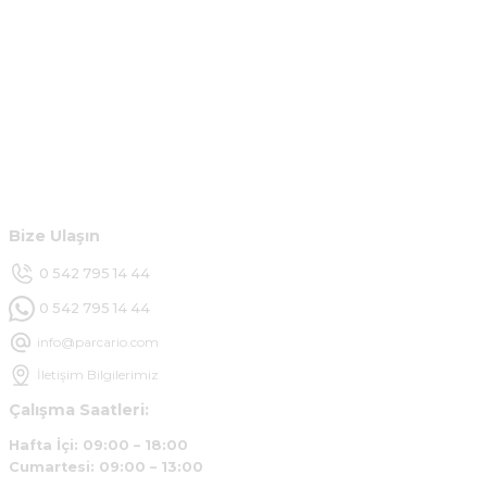
m... g... | 13/04/2025
Kurumsal
Çok hızlı ve ilgili bir site teşekkürler
B... U... | 07/01/2025
Hesabım
Ürün araca tam uyumlu ve kaliteli
Müşteri Hizmetleri
B... Y... | 20/11/2024
Bize Ulaşın
Deneyimini Paylaş
0 542 795 14 44
0 542 795 14 44
info@parcario.com
İletişim Bilgilerimiz
Çalışma Saatleri:
Hafta İçi: 09:00 – 18:00
Cumartesi: 09:00 – 13:00