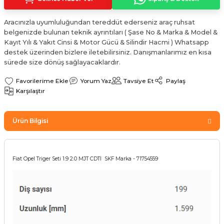
Sinyal Lambası
Kapı Makarası
Yağ Karteri
Aracınızla uyumluluğundan tereddüt ederseniz araç ruhsat
belgenizde bulunan teknik ayrıntıları ( Şase No & Marka & Model &
stemi
Sis Farı
Kapı Menteşesi
Yağ Pompası
Kayıt Yılı & Yakıt Cinsi & Motor Gücü & Silindir Hacmi ) Whatsapp
destek üzerinden bizlere iletebilirsiniz. Danışmanlarımız en kısa
üşürler
Stop Lambası
Yağ Pompası Zinciri
sürede size dönüş sağlayacaklardır.
Yorum Yaz
Tavsiye Et
Paylaş
pansiyon
Tampon Reflektörü
Yağ Soğutucu
Karşılaştır
 Sistemi
Tavan Lambası
Ürün Bilgisi
iyon Sistemi
Fiat Opel Triger Seti 1.9 2.0 MJT CDTİ SKF Marka - 71754559