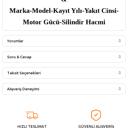
Marka-Model-Kayıt Yılı-Yakıt Cinsi-
Motor Gücü-Silindir Hacmi
Yorumlar
Soru & Cevap
Bu ürüne ilk yorumu siz yapın!
Taksit Seçenekleri
Ürün hakkında henüz soru sorulmamış.
Yorum Yaz
Alışveriş Deneyimi
Soru Sor
Arkadaşlar ürünler görseldekinin
aynısı kaliteli kargo hızlı ve sağlam
herkese tavsiye ederim
İ... A... | 24/03/2026
HIZLI TESLİMAT
GÜVENLİ ALIŞVERİŞ