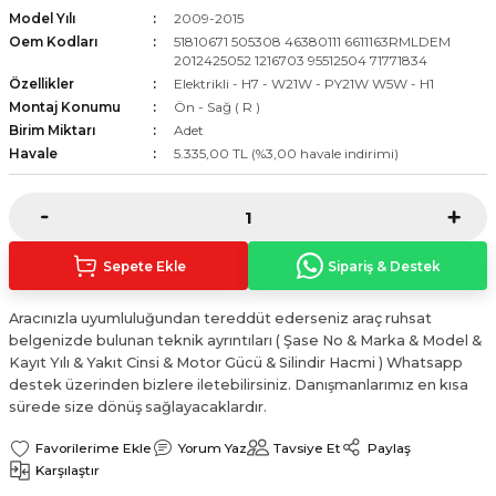
Model Yılı
2009-2015
Sinyal Lambası
Kapı Makarası
Yağ Karteri
Oem Kodları
51810671 505308 46380111 6611163RMLDEM
2012425052 1216703 95512504 71771834
stemi
Sis Farı
Kapı Menteşesi
Yağ Pompası
Özellikler
Elektrikli - H7 - W21W - PY21W W5W - H1
Montaj Konumu
Ön - Sağ ( R )
üşürler
Stop Lambası
Yağ Pompası Zinciri
Birim Miktarı
Adet
Havale
5.335,00 TL (%3,00 havale indirimi)
pansiyon
Tampon Reflektörü
Yağ Soğutucu
 Sistemi
Tavan Lambası
Sepete Ekle
Sipariş & Destek
iyon Sistemi
Aracınızla uyumluluğundan tereddüt ederseniz araç ruhsat
belgenizde bulunan teknik ayrıntıları ( Şase No & Marka & Model &
Kayıt Yılı & Yakıt Cinsi & Motor Gücü & Silindir Hacmi ) Whatsapp
destek üzerinden bizlere iletebilirsiniz. Danışmanlarımız en kısa
sürede size dönüş sağlayacaklardır.
Yorum Yaz
Tavsiye Et
Paylaş
Karşılaştır