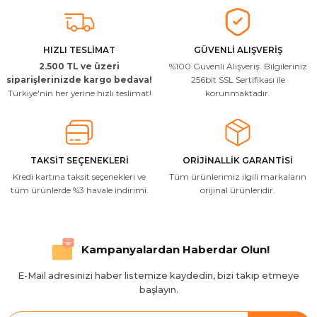
Arkadaşlar ürünler görseldekinin
aynısı kaliteli kargo hızlı ve sağlam
herkese tavsiye ederim
İ... A... | 24/03/2026
HIZLI TESLİMAT
GÜVENLİ ALIŞVERİŞ
2.500 TL ve üzeri
%100 Güvenli Alışveriş. Bilgileriniz
Uygun kaliteli
siparişlerinizde kargo bedava!
256bit SSL Sertifikası ile
Türkiye'nin her yerine hızlı teslimat!
korunmaktadır.
T... Ç... | 15/01/2026
Resimde gördüğünüz bire bir geliyor
M... A... | 03/10/2025
TAKSİT SEÇENEKLERİ
ORİJİNALLİK GARANTİSİ
Kredi kartına taksit seçenekleri ve
Tüm ürünlerimiz ilgili markaların
İlgili hızlı ve sağlam kargo tşk.ederim
tüm ürünlerde %3 havale indirimi.
orijinal ürünleridir.
S... Ç... | 17/09/2025
Hızlı ve düzgün gönderim, teşekkür.
Kampanyalardan Haberdar Olun!
H... D... | 24/06/2025
E-Mail adresinizi haber listemize kaydedin, bizi takip etmeye
başlayın.
Sistem mükemmel