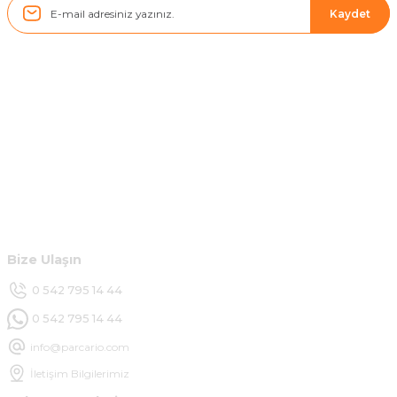
ü... y... | 17/05/2025
Kaydet
Kolçak tırnağıda gelince almayı
düşünüyorum
m... g... | 13/04/2025
Kurumsal
Çok hızlı ve ilgili bir site teşekkürler
B... U... | 07/01/2025
Hesabım
Ürün araca tam uyumlu ve kaliteli
Müşteri Hizmetleri
B... Y... | 20/11/2024
Bize Ulaşın
Deneyimini Paylaş
0 542 795 14 44
0 542 795 14 44
info@parcario.com
İletişim Bilgilerimiz