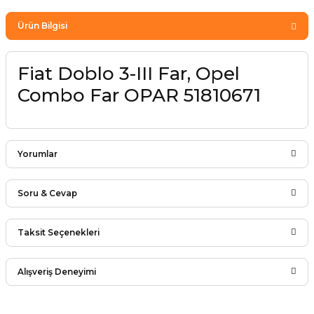
Ürün Bilgisi
Fiat Doblo 3-III Far, Opel
Combo Far OPAR 51810671
Yorumlar
Soru & Cevap
Bu ürüne ilk yorumu siz yapın!
Taksit Seçenekleri
Ürün hakkında henüz soru sorulmamış.
Yorum Yaz
Alışveriş Deneyimi
Soru Sor