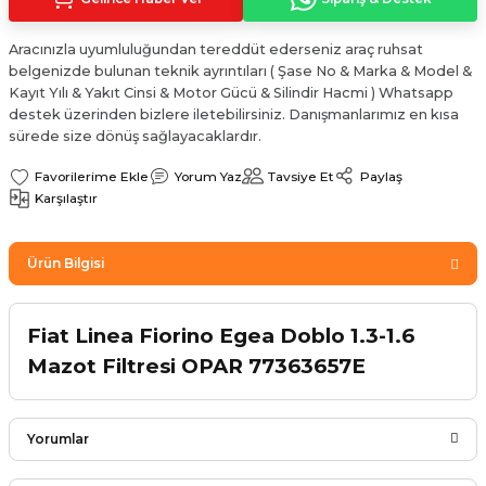
Sinyal Lambası
Kapı Makarası
Yağ Karteri
Aracınızla uyumluluğundan tereddüt ederseniz araç ruhsat
stemi
belgenizde bulunan teknik ayrıntıları ( Şase No & Marka & Model &
Sis Farı
Kapı Menteşesi
Yağ Pompası
Kayıt Yılı & Yakıt Cinsi & Motor Gücü & Silindir Hacmi ) Whatsapp
destek üzerinden bizlere iletebilirsiniz. Danışmanlarımız en kısa
üşürler
Stop Lambası
Yağ Pompası Zinciri
sürede size dönüş sağlayacaklardır.
Yorum Yaz
Tavsiye Et
Paylaş
pansiyon
Tampon Reflektörü
Yağ Soğutucu
Karşılaştır
 Sistemi
Tavan Lambası
Ürün Bilgisi
iyon Sistemi
Fiat Linea Fiorino Egea Doblo 1.3-1.6
Mazot Filtresi OPAR 77363657E
Yorumlar