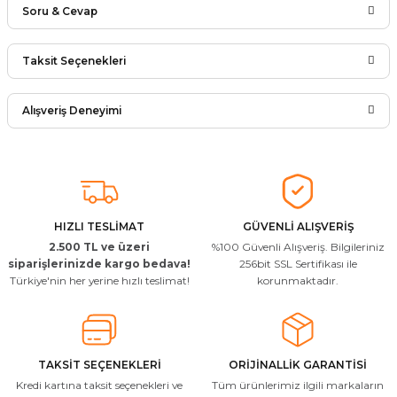
Soru & Cevap
Bu ürüne ilk yorumu siz yapın!
Taksit Seçenekleri
Ürün hakkında henüz soru sorulmamış.
Yorum Yaz
Alışveriş Deneyimi
Soru Sor
Arkadaşlar ürünler görseldekinin
aynısı kaliteli kargo hızlı ve sağlam
herkese tavsiye ederim
İ... A... | 24/03/2026
HIZLI TESLİMAT
GÜVENLİ ALIŞVERİŞ
2.500 TL ve üzeri
%100 Güvenli Alışveriş. Bilgileriniz
Uygun kaliteli
siparişlerinizde kargo bedava!
256bit SSL Sertifikası ile
Türkiye'nin her yerine hızlı teslimat!
korunmaktadır.
T... Ç... | 15/01/2026
Resimde gördüğünüz bire bir geliyor
M... A... | 03/10/2025
TAKSİT SEÇENEKLERİ
ORİJİNALLİK GARANTİSİ
Kredi kartına taksit seçenekleri ve
Tüm ürünlerimiz ilgili markaların