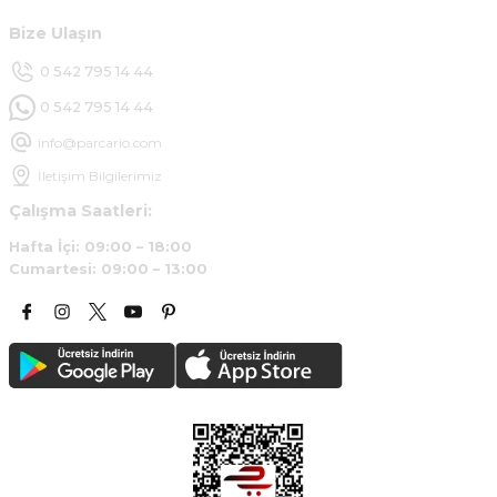
Bize Ulaşın
Deneyimini Paylaş
0 542 795 14 44
0 542 795 14 44
info@parcario.com
İletişim Bilgilerimiz
Çalışma Saatleri:
Hafta İçi: 09:00 – 18:00
Cumartesi: 09:00 – 13:00