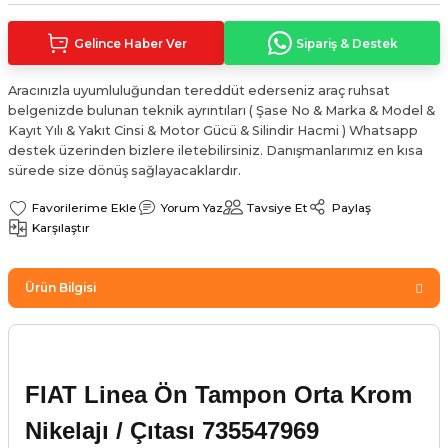
Sinyal Lambası
Kapı Makarası
Yağ Karteri
Gelince Haber Ver
Sipariş & Destek
stemi
Sis Farı
Kapı Menteşesi
Yağ Pompası
Aracınızla uyumluluğundan tereddüt ederseniz araç ruhsat
belgenizde bulunan teknik ayrıntıları ( Şase No & Marka & Model &
üşürler
Stop Lambası
Yağ Pompası Zinciri
Kayıt Yılı & Yakıt Cinsi & Motor Gücü & Silindir Hacmi ) Whatsapp
destek üzerinden bizlere iletebilirsiniz. Danışmanlarımız en kısa
pansiyon
Tampon Reflektörü
Yağ Soğutucu
sürede size dönüş sağlayacaklardır.
Yorum Yaz
Tavsiye Et
Paylaş
 Sistemi
Tavan Lambası
Karşılaştır
iyon Sistemi
Ürün Bilgisi
FIAT Linea Ön Tampon Orta Krom
Nikelajı / Çıtası 735547969