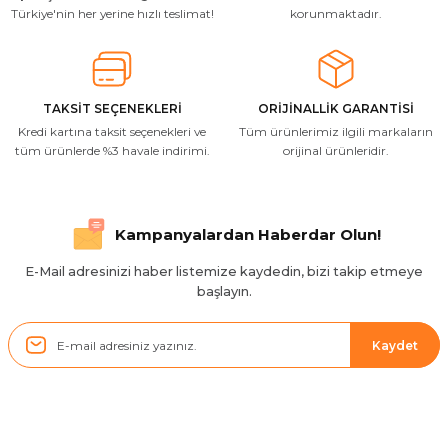
Türkiye'nin her yerine hızlı teslimat!
korunmaktadır.
Resimde gördüğünüz bire bir geliyor
M... A... | 03/10/2025
İlgili hızlı ve sağlam kargo tşk.ederim
TAKSİT SEÇENEKLERİ
ORİJİNALLİK GARANTİSİ
Kredi kartına taksit seçenekleri ve
Tüm ürünlerimiz ilgili markaların
S... Ç... | 17/09/2025
tüm ürünlerde %3 havale indirimi.
orijinal ürünleridir.
Hızlı ve düzgün gönderim, teşekkür.
H... D... | 24/06/2025
Kampanyalardan Haberdar Olun!
Sistem mükemmel
E-Mail adresinizi haber listemize kaydedin, bizi takip etmeye
ü... y... | 17/05/2025
başlayın.
Kolçak tırnağıda gelince almayı
Kaydet
düşünüyorum
m... g... | 13/04/2025
Çok hızlı ve ilgili bir site teşekkürler