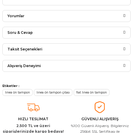
Yorumlar
Soru & Cevap
Bu ürüne ilk yorumu siz yapın!
Taksit Seçenekleri
Ürün hakkında henüz soru sorulmamış.
Yorum Yaz
Alışveriş Deneyimi
Soru Sor
Arkadaşlar ürünler görseldekinin
Etiketler :
aynısı kaliteli kargo hızlı ve sağlam
linea ön tampon
linea ön tampon çıtası
fiat linea ön tampon
herkese tavsiye ederim
İ... A... | 24/03/2026
Uygun kaliteli
HIZLI TESLİMAT
GÜVENLİ ALIŞVERİŞ
T... Ç... | 15/01/2026
2.500 TL ve üzeri
%100 Güvenli Alışveriş. Bilgileriniz
siparişlerinizde kargo bedava!
256bit SSL Sertifikası ile