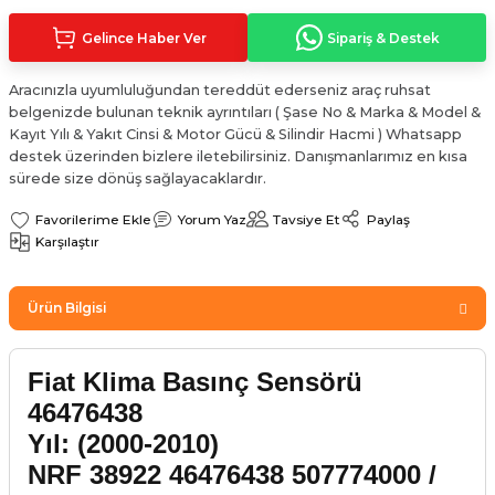
Sinyal Lambası
Kapı Makarası
Yağ Karteri
Gelince Haber Ver
Sipariş & Destek
stemi
Sis Farı
Kapı Menteşesi
Yağ Pompası
Aracınızla uyumluluğundan tereddüt ederseniz araç ruhsat
belgenizde bulunan teknik ayrıntıları ( Şase No & Marka & Model &
üşürler
Stop Lambası
Yağ Pompası Zinciri
Kayıt Yılı & Yakıt Cinsi & Motor Gücü & Silindir Hacmi ) Whatsapp
destek üzerinden bizlere iletebilirsiniz. Danışmanlarımız en kısa
sürede size dönüş sağlayacaklardır.
pansiyon
Tampon Reflektörü
Yağ Soğutucu
Yorum Yaz
Tavsiye Et
Paylaş
 Sistemi
Tavan Lambası
Karşılaştır
iyon Sistemi
Ürün Bilgisi
Fiat Klima Basınç Sensörü
46476438
Yıl: (2000-2010)
NRF 38922 46476438 507774000 /