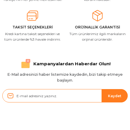
T... Ç... | 15/01/2026
Resimde gördüğünüz bire bir geliyor
M... A... | 03/10/2025
TAKSİT SEÇENEKLERİ
ORİJİNALLİK GARANTİSİ
Kredi kartına taksit seçenekleri ve
Tüm ürünlerimiz ilgili markaların
İlgili hızlı ve sağlam kargo tşk.ederim
tüm ürünlerde %3 havale indirimi.
orijinal ürünleridir.
S... Ç... | 17/09/2025
Hızlı ve düzgün gönderim, teşekkür.
Kampanyalardan Haberdar Olun!
H... D... | 24/06/2025
E-Mail adresinizi haber listemize kaydedin, bizi takip etmeye
başlayın.
Sistem mükemmel
ü... y... | 17/05/2025
Kaydet
Kolçak tırnağıda gelince almayı
düşünüyorum
m... g... | 13/04/2025