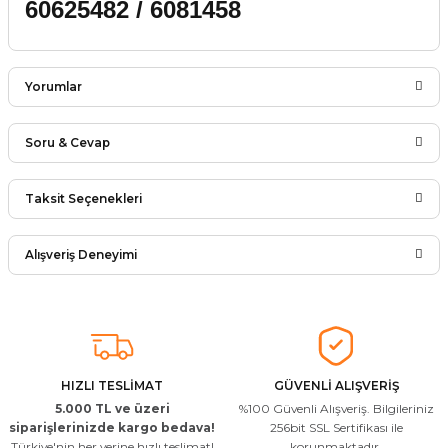
60625482 / 6081458
Yorumlar
Soru & Cevap
Bu ürüne ilk yorumu siz yapın!
Taksit Seçenekleri
Ürün hakkında henüz soru sorulmamış.
Yorum Yaz
Alışveriş Deneyimi
Soru Sor
Arkadaşlar ürünler görseldekinin
aynısı kaliteli kargo hızlı ve sağlam
herkese tavsiye ederim
İ... A... | 24/03/2026
HIZLI TESLİMAT
GÜVENLİ ALIŞVERİŞ
5.000 TL ve üzeri
%100 Güvenli Alışveriş. Bilgileriniz
Uygun kaliteli
siparişlerinizde kargo bedava!
256bit SSL Sertifikası ile
Türkiye'nin her yerine hızlı teslimat!
korunmaktadır.