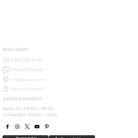
Kurumsal
Çok hızlı ve ilgili bir site teşekkürler
B... U... | 07/01/2025
Hesabım
Ürün araca tam uyumlu ve kaliteli
Müşteri Hizmetleri
B... Y... | 20/11/2024
Bize Ulaşın
Deneyimini Paylaş
0 542 795 14 44
0 542 795 14 44
info@parcario.com
İletişim Bilgilerimiz
Çalışma Saatleri:
Hafta İçi: 09:00 – 18:00
Cumartesi: 09:00 – 13:00