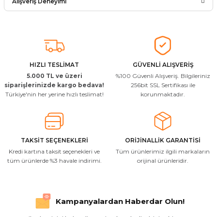
Alışveriş Deneyimi
Soru Sor
Arkadaşlar ürünler görseldekinin
aynısı kaliteli kargo hızlı ve sağlam
herkese tavsiye ederim
İ... A... | 24/03/2026
HIZLI TESLİMAT
GÜVENLİ ALIŞVERİŞ
5.000 TL ve üzeri
%100 Güvenli Alışveriş. Bilgileriniz
Uygun kaliteli
siparişlerinizde kargo bedava!
256bit SSL Sertifikası ile
Türkiye'nin her yerine hızlı teslimat!
korunmaktadır.
T... Ç... | 15/01/2026
Resimde gördüğünüz bire bir geliyor
M... A... | 03/10/2025
TAKSİT SEÇENEKLERİ
ORİJİNALLİK GARANTİSİ
Kredi kartına taksit seçenekleri ve
Tüm ürünlerimiz ilgili markaların
İlgili hızlı ve sağlam kargo tşk.ederim
tüm ürünlerde %3 havale indirimi.
orijinal ürünleridir.
S... Ç... | 17/09/2025
Hızlı ve düzgün gönderim, teşekkür.
Kampanyalardan Haberdar Olun!
H... D... | 24/06/2025