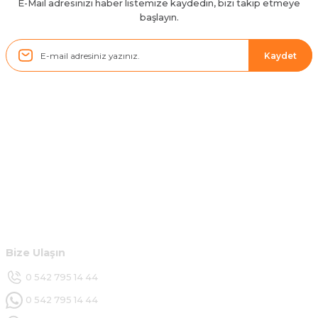
E-Mail adresinizi haber listemize kaydedin, bizi takip etmeye
başlayın.
Sistem mükemmel
ü... y... | 17/05/2025
Kaydet
Kolçak tırnağıda gelince almayı
düşünüyorum
m... g... | 13/04/2025
Kurumsal
Çok hızlı ve ilgili bir site teşekkürler
B... U... | 07/01/2025
Hesabım
Ürün araca tam uyumlu ve kaliteli
Müşteri Hizmetleri
B... Y... | 20/11/2024
Bize Ulaşın
Deneyimini Paylaş
0 542 795 14 44
0 542 795 14 44