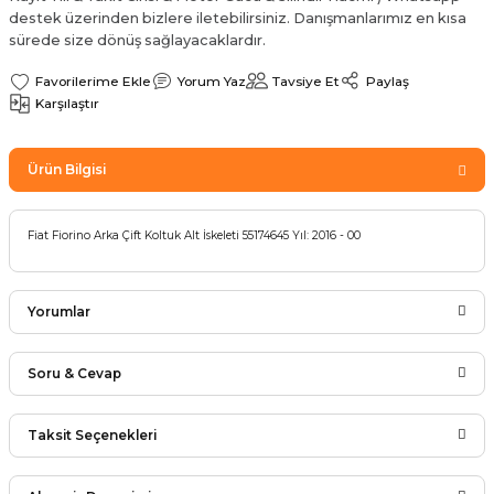
destek üzerinden bizlere iletebilirsiniz. Danışmanlarımız en kısa
Sinyal Lambası
Kapı Makarası
Yağ Karteri
sürede size dönüş sağlayacaklardır.
stemi
Sis Farı
Kapı Menteşesi
Yağ Pompası
Yorum Yaz
Tavsiye Et
Paylaş
Karşılaştır
üşürler
Stop Lambası
Yağ Pompası Zinciri
Ürün Bilgisi
pansiyon
Tampon Reflektörü
Yağ Soğutucu
 Sistemi
Tavan Lambası
Fiat Fiorino Arka Çift Koltuk Alt İskeleti 55174645 Yıl: 2016 - 00
iyon Sistemi
Yorumlar
Soru & Cevap
Bu ürüne ilk yorumu siz yapın!
Taksit Seçenekleri
Ürün hakkında henüz soru sorulmamış.
Yorum Yaz