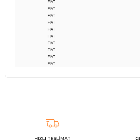
FIAT
FIAT
FIAT
FIAT
FIAT
FIAT
FIAT
FIAT
FIAT
FIAT
Arkadaşlar ürünler görseldekinin aynısı kaliteli kargo hızlı ve sağlam 
İ... A... | 24/03/2026
Uygun kaliteli
T... Ç... | 15/01/2026
HIZLI TESLİMAT
G