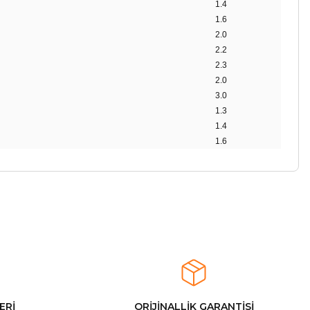
1.4
1.6
2.0
2.2
2.3
2.0
3.0
1.3
1.4
1.6
ERİ
ORİJİNALLİK GARANTİSİ