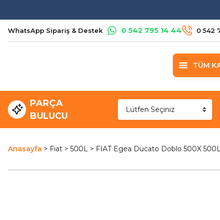
0 542 795 14 44
WhatsApp Sipariş & Destek
0 542 
TÜM K
PARÇA
BULUCU
Anasayfa
Fiat
500L
FIAT Egea Ducato Doblo 500X 500L