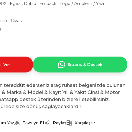
00X
,
Egea
,
Doblo
,
Fullback
,
Logo / Amblem / Yazı
 cm - Cıvatalı
a
r Ver
Sipariş & Destek
n tereddüt ederseniz araç ruhsat belgenizde bulunan
No & Marka & Model & Kayıt Yılı & Yakıt Cinsi & Motor
atsapp destek üzerinden bizlere iletebilirsiniz.
ürede size dönüş sağlayacaklardır.
um Yaz
Tavsiye Et
Paylaş
Karşılaştır