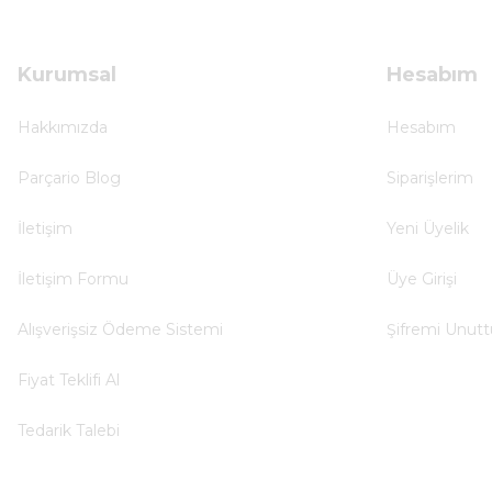
Çok hızlı ve ilgili bir site teşekkürler
B... U... | 07/01/2025
Kurumsal
Hesabım
Ürün araca tam uyumlu ve kaliteli
Hakkımızda
Hesabım
B... Y... | 20/11/2024
Parçario Blog
Siparişlerim
Deneyimini Paylaş
İletişim
Yeni Üyelik
İletişim Formu
Üye Girişi
Alışverişsiz Ödeme Sistemi
Şifremi Unut
Fiyat Teklifi Al
Tedarik Talebi