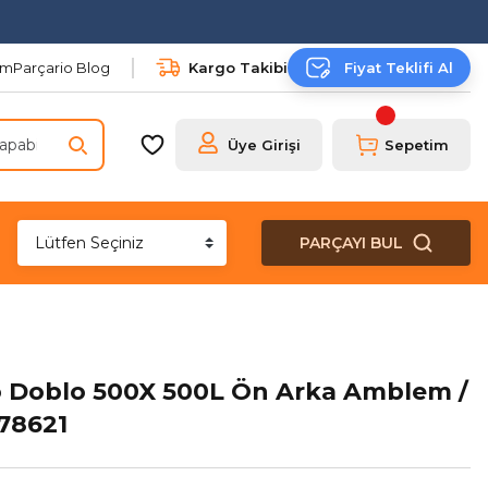
şim
Parçario Blog
Kargo Takibi
Fiyat Teklifi Al
Üye Girişi
Sepetim
PARÇAYI BUL
o Doblo 500X 500L Ön Arka Amblem /
78621