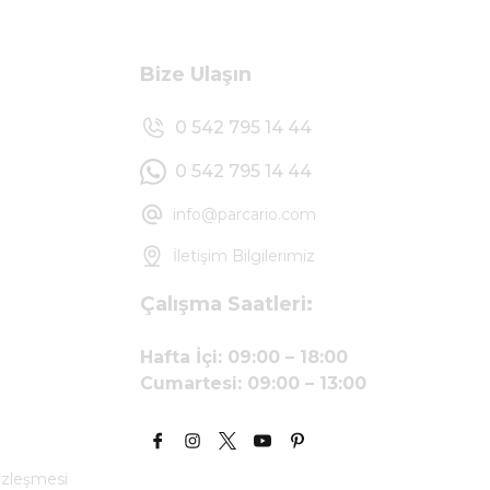
Bize Ulaşın
0 542 795 14 44
0 542 795 14 44
info@parcario.com
İletişim Bilgilerimiz
Çalışma Saatleri:
Hafta İçi: 09:00 – 18:00
Cumartesi: 09:00 – 13:00
özleşmesi