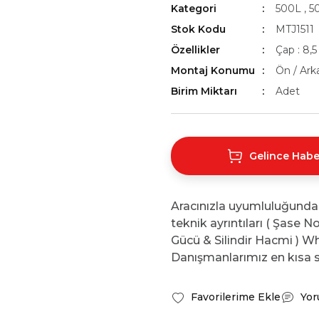
Kategori
500L
,
5
Stok Kodu
MTJ1511
Özellikler
Çap : 8,5
Montaj Konumu
Ön / Ark
Birim Miktarı
Adet
Gelince Habe
Aracınızla uyumluluğunda
teknik ayrıntıları ( Şase 
Gücü & Silindir Hacmi ) Wh
Danışmanlarımız en kısa s
Yor