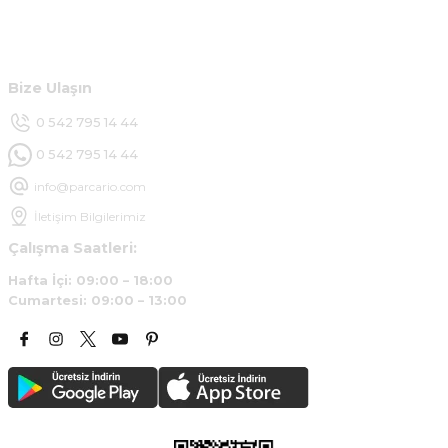
Ürün araca tam uyumlu ve kaliteli
Müşteri Hizmetleri
B... Y... | 20/11/2024
Bize Ulaşın
Deneyimini Paylaş
0 542 795 14 44
0 542 795 14 44
info@parcario.com
İletişim Bilgilerimiz
Çalışma Saatleri:
Hafta İçi: 09:00 – 18:00
Cumartesi: 09:00 – 13:00