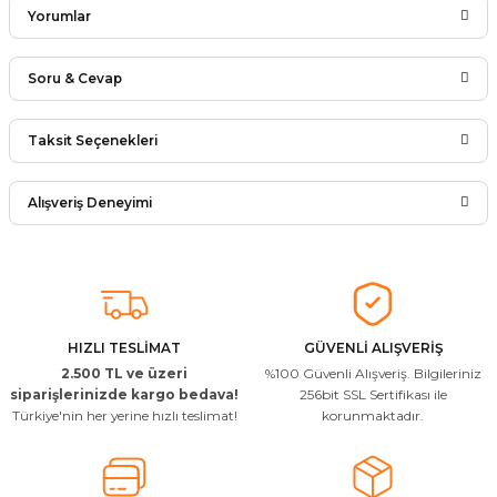
Yorumlar
Soru & Cevap
Bu ürüne ilk yorumu siz yapın!
Taksit Seçenekleri
Ürün hakkında henüz soru sorulmamış.
Yorum Yaz
Alışveriş Deneyimi
Soru Sor
Arkadaşlar ürünler görseldekinin
aynısı kaliteli kargo hızlı ve sağlam
herkese tavsiye ederim
İ... A... | 24/03/2026
HIZLI TESLİMAT
GÜVENLİ ALIŞVERİŞ
2.500 TL ve üzeri
%100 Güvenli Alışveriş. Bilgileriniz
Uygun kaliteli
siparişlerinizde kargo bedava!
256bit SSL Sertifikası ile
Türkiye'nin her yerine hızlı teslimat!
korunmaktadır.
T... Ç... | 15/01/2026
Resimde gördüğünüz bire bir geliyor