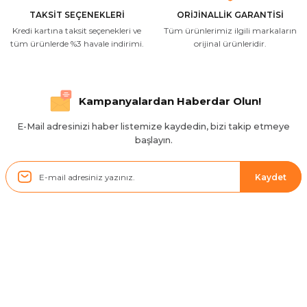
M... A... | 03/10/2025
TAKSİT SEÇENEKLERİ
ORİJİNALLİK GARANTİSİ
Kredi kartına taksit seçenekleri ve
Tüm ürünlerimiz ilgili markaların
İlgili hızlı ve sağlam kargo tşk.ederim
tüm ürünlerde %3 havale indirimi.
orijinal ürünleridir.
S... Ç... | 17/09/2025
Hızlı ve düzgün gönderim, teşekkür.
Kampanyalardan Haberdar Olun!
H... D... | 24/06/2025
E-Mail adresinizi haber listemize kaydedin, bizi takip etmeye
başlayın.
Sistem mükemmel
ü... y... | 17/05/2025
Kaydet
Kolçak tırnağıda gelince almayı
düşünüyorum
m... g... | 13/04/2025
Kurumsal
Çok hızlı ve ilgili bir site teşekkürler
B... U... | 07/01/2025
Hesabım