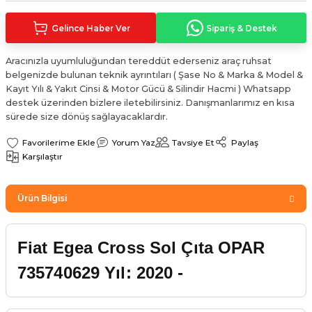
Sinyal Lambası
Kapı Makarası
Yağ Karteri
Gelince Haber Ver
Sipariş & Destek
stemi
Sis Farı
Kapı Menteşesi
Yağ Pompası
Aracınızla uyumluluğundan tereddüt ederseniz araç ruhsat
belgenizde bulunan teknik ayrıntıları ( Şase No & Marka & Model &
üşürler
Stop Lambası
Yağ Pompası Zinciri
Kayıt Yılı & Yakıt Cinsi & Motor Gücü & Silindir Hacmi ) Whatsapp
destek üzerinden bizlere iletebilirsiniz. Danışmanlarımız en kısa
pansiyon
Tampon Reflektörü
Yağ Soğutucu
sürede size dönüş sağlayacaklardır.
Yorum Yaz
Tavsiye Et
Paylaş
 Sistemi
Tavan Lambası
Karşılaştır
iyon Sistemi
Ürün Bilgisi
Fiat Egea Cross Sol Çıta OPAR
735740629 Yıl: 2020 -