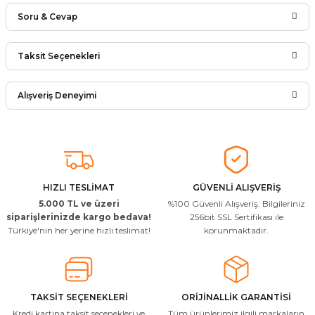
Soru & Cevap
Bu ürüne ilk yorumu siz yapın!
Taksit Seçenekleri
Ürün hakkında henüz soru sorulmamış.
Yorum Yaz
Alışveriş Deneyimi
Soru Sor
Arkadaşlar ürünler görseldekinin
aynısı kaliteli kargo hızlı ve sağlam
herkese tavsiye ederim
İ... A... | 24/03/2026
HIZLI TESLİMAT
GÜVENLİ ALIŞVERİŞ
5.000 TL ve üzeri
%100 Güvenli Alışveriş. Bilgileriniz
Uygun kaliteli
siparişlerinizde kargo bedava!
256bit SSL Sertifikası ile
Türkiye'nin her yerine hızlı teslimat!
korunmaktadır.
T... Ç... | 15/01/2026
Resimde gördüğünüz bire bir geliyor
M... A... | 03/10/2025
TAKSİT SEÇENEKLERİ
ORİJİNALLİK GARANTİSİ
Kredi kartına taksit seçenekleri ve
Tüm ürünlerimiz ilgili markaların