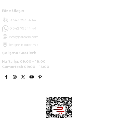
B... Y... | 20/11/2024
Bize Ulaşın
Deneyimini Paylaş
0 542 795 14 44
0 542 795 14 44
info@parcario.com
İletişim Bilgilerimiz
Çalışma Saatleri:
Hafta İçi: 09:00 – 18:00
Cumartesi: 09:00 – 13:00