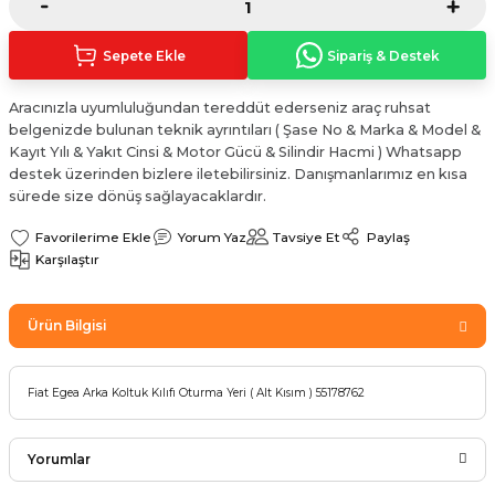
Sinyal Lambası
Kapı Makarası
Yağ Karteri
Sepete Ekle
Sipariş & Destek
stemi
Sis Farı
Kapı Menteşesi
Yağ Pompası
Aracınızla uyumluluğundan tereddüt ederseniz araç ruhsat
üşürler
Stop Lambası
Yağ Pompası Zinciri
belgenizde bulunan teknik ayrıntıları ( Şase No & Marka & Model &
Kayıt Yılı & Yakıt Cinsi & Motor Gücü & Silindir Hacmi ) Whatsapp
destek üzerinden bizlere iletebilirsiniz. Danışmanlarımız en kısa
pansiyon
Tampon Reflektörü
Yağ Soğutucu
sürede size dönüş sağlayacaklardır.
 Sistemi
Tavan Lambası
Yorum Yaz
Tavsiye Et
Paylaş
Karşılaştır
iyon Sistemi
Ürün Bilgisi
Fiat Egea Arka Koltuk Kılıfı Oturma Yeri ( Alt Kısım ) 55178762
Yorumlar