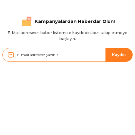
S... Ç... | 17/09/2025
Hızlı ve düzgün gönderim, teşekkür.
Kampanyalardan Haberdar Olun!
H... D... | 24/06/2025
E-Mail adresinizi haber listemize kaydedin, bizi takip etmeye
başlayın.
Sistem mükemmel
ü... y... | 17/05/2025
Kaydet
Kolçak tırnağıda gelince almayı
düşünüyorum
m... g... | 13/04/2025
Kurumsal
Çok hızlı ve ilgili bir site teşekkürler
B... U... | 07/01/2025
Hesabım
Ürün araca tam uyumlu ve kaliteli
Müşteri Hizmetleri
B... Y... | 20/11/2024