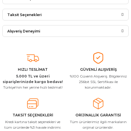
Bu ürüne ilk yorumu siz yapın!
Taksit Seçenekleri
Ürün hakkında henüz soru sorulmamış.
Yorum Yaz
Alışveriş Deneyimi
Soru Sor
Arkadaşlar ürünler görseldekinin
aynısı kaliteli kargo hızlı ve sağlam
herkese tavsiye ederim
İ... A... | 24/03/2026
HIZLI TESLİMAT
GÜVENLİ ALIŞVERİŞ
5.000 TL ve üzeri
%100 Güvenli Alışveriş. Bilgileriniz
Uygun kaliteli
siparişlerinizde kargo bedava!
256bit SSL Sertifikası ile
Türkiye'nin her yerine hızlı teslimat!
korunmaktadır.
T... Ç... | 15/01/2026
Resimde gördüğünüz bire bir geliyor
M... A... | 03/10/2025
TAKSİT SEÇENEKLERİ
ORİJİNALLİK GARANTİSİ
Kredi kartına taksit seçenekleri ve
Tüm ürünlerimiz ilgili markaların
İlgili hızlı ve sağlam kargo tşk.ederim
tüm ürünlerde %3 havale indirimi.
orijinal ürünleridir.