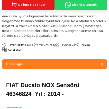
Sinyal Lambası
Kapı Makarası
Yağ Karteri
Gelince Haber Ver
Sipariş & Destek
stemi
Sis Farı
Kapı Menteşesi
Yağ Pompası
Aracınızla uyumluluğundan tereddüt ederseniz araç ruhsat
belgenizde bulunan teknik ayrıntıları ( Şase No & Marka & Model &
Kayıt Yılı & Yakıt Cinsi & Motor Gücü & Silindir Hacmi ) Whatsapp
üşürler
Stop Lambası
Yağ Pompası Zinciri
destek üzerinden bizlere iletebilirsiniz. Danışmanlarımız en kısa
sürede size dönüş sağlayacaklardır.
pansiyon
Tampon Reflektörü
Yağ Soğutucu
Yorum Yaz
Tavsiye Et
Paylaş
Karşılaştır
 Sistemi
Tavan Lambası
iyon Sistemi
Ürün Bilgisi
FIAT Ducato NOX Sensörü
46346824 Yıl : 2014 -