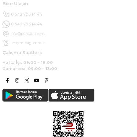
Bize Ulaşın
Deneyimini Paylaş
0 542 795 14 44
0 542 795 14 44
info@parcario.com
İletişim Bilgilerimiz
Çalışma Saatleri:
Hafta İçi: 09:00 – 18:00
Cumartesi: 09:00 – 13:00