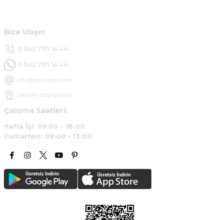
Ürün araca tam uyumlu ve kaliteli
Müşteri Hizmetleri
B... Y... | 20/11/2024
Bize Ulaşın
Deneyimini Paylaş
0 542 795 14 44
0 542 795 14 44
info@parcario.com
İletişim Bilgilerimiz
Çalışma Saatleri:
Hafta İçi: 09:00 – 18:00
Cumartesi: 09:00 – 13:00