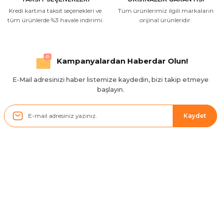
Kredi kartına taksit seçenekleri ve
Tüm ürünlerimiz ilgili markaların
İlgili hızlı ve sağlam kargo tşk.ederim
tüm ürünlerde %3 havale indirimi.
orijinal ürünleridir.
S... Ç... | 17/09/2025
Hızlı ve düzgün gönderim, teşekkür.
Kampanyalardan Haberdar Olun!
H... D... | 24/06/2025
E-Mail adresinizi haber listemize kaydedin, bizi takip etmeye
başlayın.
Sistem mükemmel
ü... y... | 17/05/2025
Kaydet
Kolçak tırnağıda gelince almayı
düşünüyorum
m... g... | 13/04/2025
Kurumsal
Çok hızlı ve ilgili bir site teşekkürler
B... U... | 07/01/2025
Hesabım