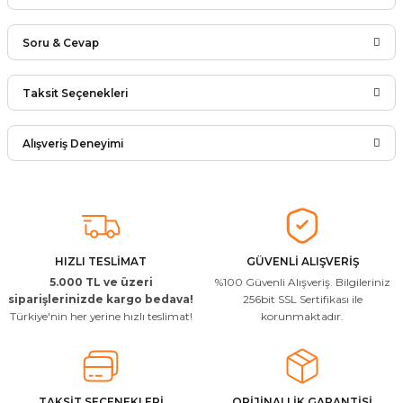
Soru & Cevap
Bu ürüne ilk yorumu siz yapın!
Taksit Seçenekleri
Ürün hakkında henüz soru sorulmamış.
Yorum Yaz
Alışveriş Deneyimi
Soru Sor
Arkadaşlar ürünler görseldekinin
aynısı kaliteli kargo hızlı ve sağlam
herkese tavsiye ederim
İ... A... | 24/03/2026
HIZLI TESLİMAT
GÜVENLİ ALIŞVERİŞ
5.000 TL ve üzeri
%100 Güvenli Alışveriş. Bilgileriniz
Uygun kaliteli
siparişlerinizde kargo bedava!
256bit SSL Sertifikası ile
Türkiye'nin her yerine hızlı teslimat!
korunmaktadır.
T... Ç... | 15/01/2026
Resimde gördüğünüz bire bir geliyor
M... A... | 03/10/2025
TAKSİT SEÇENEKLERİ
ORİJİNALLİK GARANTİSİ