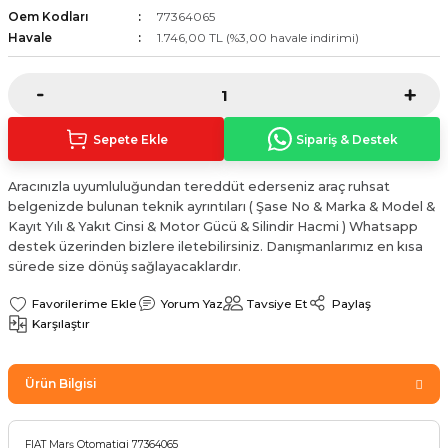
Oem Kodları
77364065
Sinyal Lambası
Kapı Makarası
Yağ Karteri
Havale
1.746,00 TL (%3,00 havale indirimi)
stemi
Sis Farı
Kapı Menteşesi
Yağ Pompası
üşürler
Stop Lambası
Yağ Pompası Zinciri
Sepete Ekle
Sipariş & Destek
pansiyon
Tampon Reflektörü
Yağ Soğutucu
Aracınızla uyumluluğundan tereddüt ederseniz araç ruhsat
belgenizde bulunan teknik ayrıntıları ( Şase No & Marka & Model &
 Sistemi
Tavan Lambası
Kayıt Yılı & Yakıt Cinsi & Motor Gücü & Silindir Hacmi ) Whatsapp
destek üzerinden bizlere iletebilirsiniz. Danışmanlarımız en kısa
iyon Sistemi
sürede size dönüş sağlayacaklardır.
Yorum Yaz
Tavsiye Et
Paylaş
Karşılaştır
Ürün Bilgisi
FIAT Marş Otomatigi 77364065