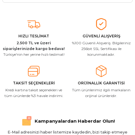
Soru Sor
Arkadaşlar ürünler görseldekinin
aynısı kaliteli kargo hızlı ve sağlam
herkese tavsiye ederim
İ... A... | 24/03/2026
HIZLI TESLİMAT
GÜVENLİ ALIŞVERİŞ
2.500 TL ve üzeri
%100 Güvenli Alışveriş. Bilgileriniz
Uygun kaliteli
siparişlerinizde kargo bedava!
256bit SSL Sertifikası ile
Türkiye'nin her yerine hızlı teslimat!
korunmaktadır.
T... Ç... | 15/01/2026
Resimde gördüğünüz bire bir geliyor
M... A... | 03/10/2025
TAKSİT SEÇENEKLERİ
ORİJİNALLİK GARANTİSİ
Kredi kartına taksit seçenekleri ve
Tüm ürünlerimiz ilgili markaların
İlgili hızlı ve sağlam kargo tşk.ederim
tüm ürünlerde %3 havale indirimi.
orijinal ürünleridir.
S... Ç... | 17/09/2025
Hızlı ve düzgün gönderim, teşekkür.
Kampanyalardan Haberdar Olun!
H... D... | 24/06/2025
E-Mail adresinizi haber listemize kaydedin, bizi takip etmeye