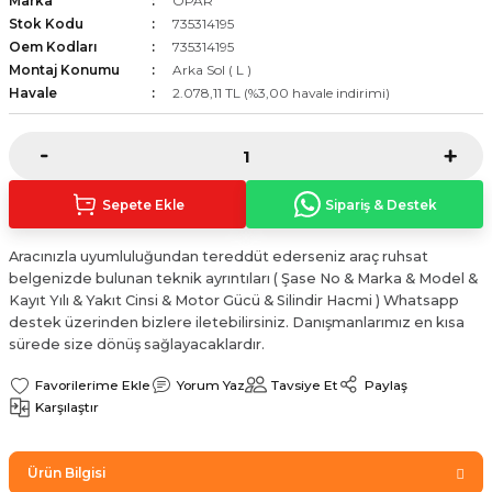
Marka
OPAR
Sinyal Lambası
Kapı Makarası
Yağ Karteri
Stok Kodu
735314195
Oem Kodları
735314195
Montaj Konumu
Arka Sol ( L )
stemi
Sis Farı
Kapı Menteşesi
Yağ Pompası
Havale
2.078,11 TL (%3,00 havale indirimi)
üşürler
Stop Lambası
Yağ Pompası Zinciri
pansiyon
Tampon Reflektörü
Yağ Soğutucu
Sepete Ekle
Sipariş & Destek
 Sistemi
Tavan Lambası
Aracınızla uyumluluğundan tereddüt ederseniz araç ruhsat
belgenizde bulunan teknik ayrıntıları ( Şase No & Marka & Model &
iyon Sistemi
Kayıt Yılı & Yakıt Cinsi & Motor Gücü & Silindir Hacmi ) Whatsapp
destek üzerinden bizlere iletebilirsiniz. Danışmanlarımız en kısa
sürede size dönüş sağlayacaklardır.
Yorum Yaz
Tavsiye Et
Paylaş
Karşılaştır
Ürün Bilgisi