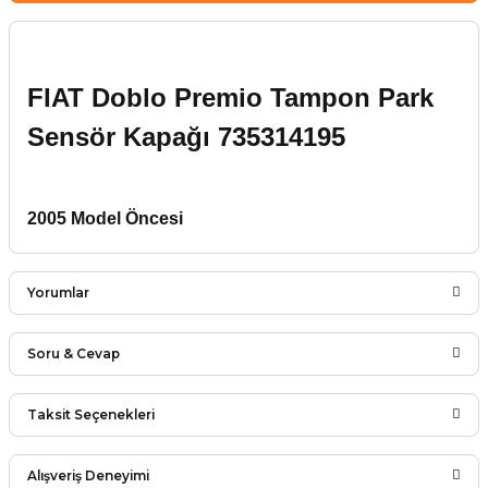
FIAT Doblo Premio
Tampon Park
Sensör Kapağı 735314195
2005 Model Öncesi
Yorumlar
Soru & Cevap
Bu ürüne ilk yorumu siz yapın!
Taksit Seçenekleri
Ürün hakkında henüz soru sorulmamış.
Yorum Yaz
Alışveriş Deneyimi