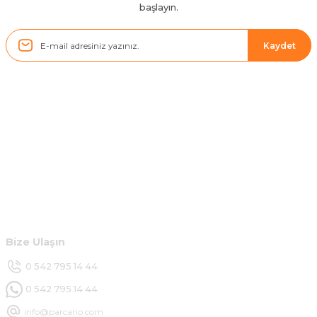
başlayın.
Sistem mükemmel
ü... y... | 17/05/2025
Kaydet
Kolçak tırnağıda gelince almayı
düşünüyorum
m... g... | 13/04/2025
Kurumsal
Çok hızlı ve ilgili bir site teşekkürler
B... U... | 07/01/2025
Hesabım
Ürün araca tam uyumlu ve kaliteli
Müşteri Hizmetleri
B... Y... | 20/11/2024
Bize Ulaşın
Deneyimini Paylaş
0 542 795 14 44
0 542 795 14 44
info@parcario.com