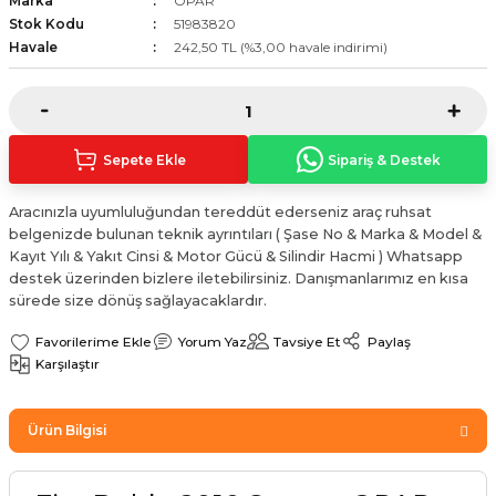
Marka
OPAR
Sinyal Lambası
Kapı Makarası
Yağ Karteri
Stok Kodu
51983820
Havale
242,50 TL (%3,00 havale indirimi)
stemi
Sis Farı
Kapı Menteşesi
Yağ Pompası
üşürler
Stop Lambası
Yağ Pompası Zinciri
Sepete Ekle
Sipariş & Destek
pansiyon
Tampon Reflektörü
Yağ Soğutucu
Aracınızla uyumluluğundan tereddüt ederseniz araç ruhsat
belgenizde bulunan teknik ayrıntıları ( Şase No & Marka & Model &
 Sistemi
Tavan Lambası
Kayıt Yılı & Yakıt Cinsi & Motor Gücü & Silindir Hacmi ) Whatsapp
destek üzerinden bizlere iletebilirsiniz. Danışmanlarımız en kısa
iyon Sistemi
sürede size dönüş sağlayacaklardır.
Yorum Yaz
Tavsiye Et
Paylaş
Karşılaştır
Ürün Bilgisi