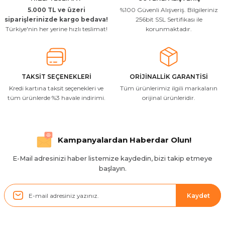
5.000 TL ve üzeri
%100 Güvenli Alışveriş. Bilgileriniz
Uygun kaliteli
siparişlerinizde kargo bedava!
256bit SSL Sertifikası ile
Türkiye'nin her yerine hızlı teslimat!
korunmaktadır.
T... Ç... | 15/01/2026
Resimde gördüğünüz bire bir geliyor
M... A... | 03/10/2025
TAKSİT SEÇENEKLERİ
ORİJİNALLİK GARANTİSİ
Kredi kartına taksit seçenekleri ve
Tüm ürünlerimiz ilgili markaların
İlgili hızlı ve sağlam kargo tşk.ederim
tüm ürünlerde %3 havale indirimi.
orijinal ürünleridir.
S... Ç... | 17/09/2025
Hızlı ve düzgün gönderim, teşekkür.
Kampanyalardan Haberdar Olun!
H... D... | 24/06/2025
E-Mail adresinizi haber listemize kaydedin, bizi takip etmeye
başlayın.
Sistem mükemmel
ü... y... | 17/05/2025
Kaydet
Kolçak tırnağıda gelince almayı
düşünüyorum