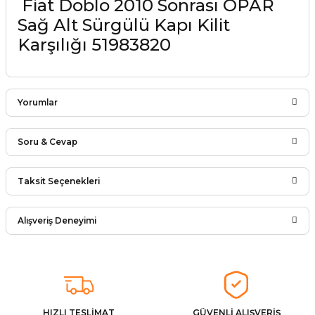
Fiat Doblo 2010 Sonrası OPAR
Sağ Alt Sürgülü Kapı Kilit
Karşılığı 51983820
Yorumlar
Soru & Cevap
Bu ürüne ilk yorumu siz yapın!
Taksit Seçenekleri
Ürün hakkında henüz soru sorulmamış.
Yorum Yaz
Alışveriş Deneyimi
Soru Sor
Arkadaşlar ürünler görseldekinin
aynısı kaliteli kargo hızlı ve sağlam
herkese tavsiye ederim
İ... A... | 24/03/2026
HIZLI TESLİMAT
GÜVENLİ ALIŞVERİŞ