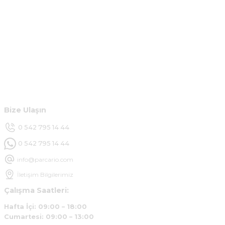
m... g... | 13/04/2025
Kurumsal
Çok hızlı ve ilgili bir site teşekkürler
B... U... | 07/01/2025
Hesabım
Ürün araca tam uyumlu ve kaliteli
Müşteri Hizmetleri
B... Y... | 20/11/2024
Bize Ulaşın
Deneyimini Paylaş
0 542 795 14 44
0 542 795 14 44
info@parcario.com
İletişim Bilgilerimiz
Çalışma Saatleri:
Hafta İçi: 09:00 – 18:00
Cumartesi: 09:00 – 13:00