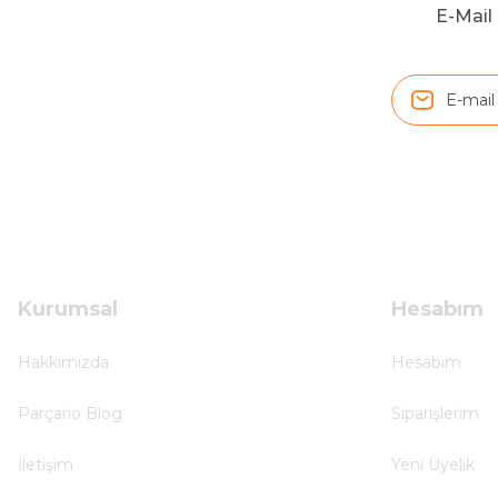
H... D... | 24/06/2025
E-Mail 
Sistem mükemmel
ü... y... | 17/05/2025
Kolçak tırnağıda gelince almayı düşünüyorum
m... g... | 13/04/2025
Çok hızlı ve ilgili bir site teşekkürler
B... U... | 07/01/2025
Kurumsal
Hesabım
Ürün araca tam uyumlu ve kaliteli
Hakkımızda
Hesabım
B... Y... | 20/11/2024
Parçario Blog
Siparişlerim
Deneyimini Paylaş
İletişim
Yeni Üyelik