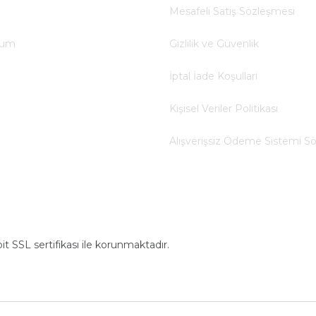
Mesafeli Satış Sözleşmesi
tum
Gizlilik ve Güvenlik
İptal İade Koşullari
Kişisel Veriler Politikası
Alışverişsiz Ödeme Sistemi S
bit SSL sertifikası ile korunmaktadır.