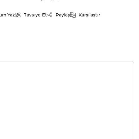
um Yaz
Tavsiye Et
Paylaş
Karşılaştır