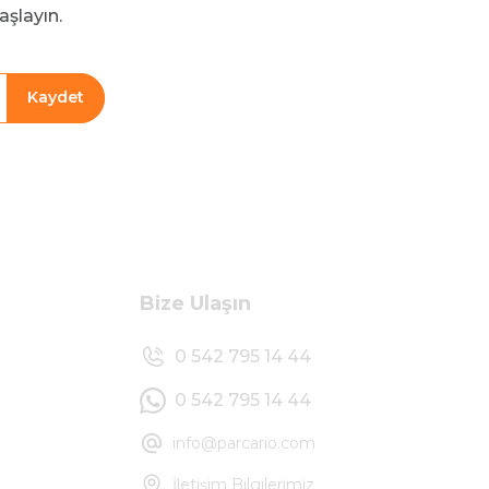
aşlayın.
Kaydet
Bize Ulaşın
0 542 795 14 44
0 542 795 14 44
info@parcario.com
İletişim Bilgilerimiz