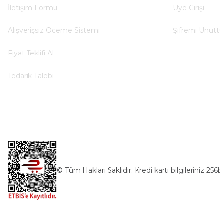
İletişim Formu
Üye Girişi
Alışverişsiz Ödeme Sistemi
Şifremi Unut
Fiyat Teklifi Al
Tedarik Talebi
© Tüm Hakları Saklıdır. Kredi kartı bilgileriniz 256