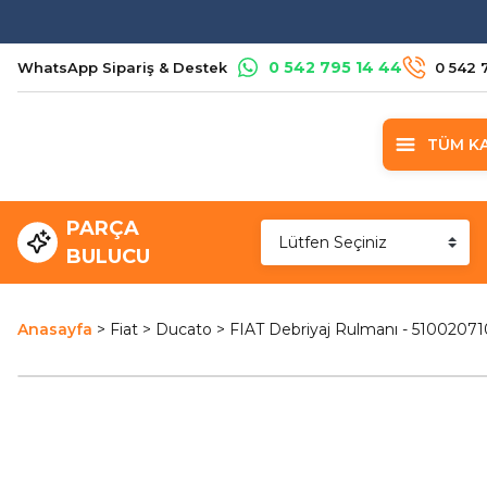
0 542 795 14 44
WhatsApp Sipariş & Destek
0 542 
TÜM K
PARÇA
BULUCU
Anasayfa
Fiat
Ducato
FIAT Debriyaj Rulmanı - 51002071