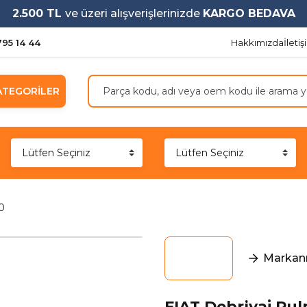
2.500 TL
ve üzeri alışverişlerinizde
KARGO BEDAVA
795 14 44
Hakkımızda
İleti
ATEGORİLER
0
Markanı
FIAT Debriyaj Rul