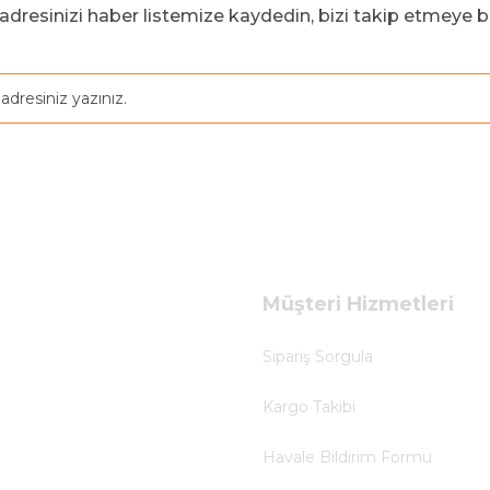
adresinizi haber listemize kaydedin, bizi takip etmeye b
Müşteri Hizmetleri
Sipariş Sorgula
Kargo Takibi
Havale Bildirim Formu