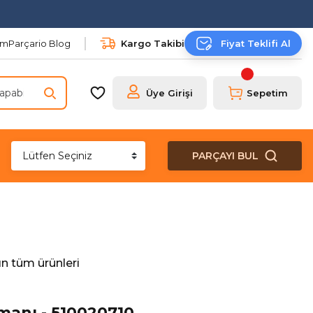
şim
Parçario Blog
Kargo Takibi
Fiyat Teklifi Al
Üye Girişi
Sepetim
PARÇAYI BUL
n tüm ürünleri
manı - 510020710