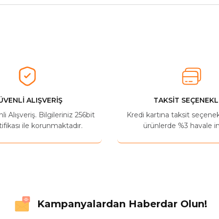
herkese tavsiye ederim
Ürün hakkında henüz soru sorulmamış.
Bu ürüne ilk yorumu siz yapın!
Yorum Yaz
Soru Sor
ÜVENLİ ALIŞVERİŞ
TAKSİT SEÇENEKL
 Alışveriş. Bilgileriniz 256bit
Kredi kartına taksit seçene
ifikası ile korunmaktadır.
ürünlerde %3 havale in
Kampanyalardan Haberdar Olun!