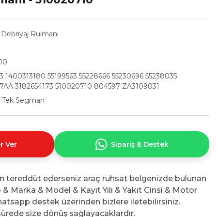
,
Debriyaj Rulmanı
10
3 1400313180 55199563 55228666 55230696 55238035
7AA 3182654173 510020710 804597 ZA3109031
 - Tek Segman
r Ver
Sipariş & Destek
n tereddüt ederseniz araç ruhsat belgenizde bulunan
No & Marka & Model & Kayıt Yılı & Yakıt Cinsi & Motor
atsapp destek üzerinden bizlere iletebilirsiniz.
ürede size dönüş sağlayacaklardır.