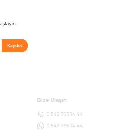
aşlayın.
Kaydet
Bize Ulaşın
0 542 795 14 44
0 542 795 14 44