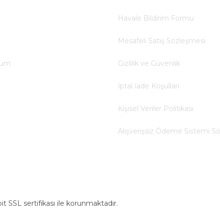
Havale Bildirim Formu
Mesafeli Satış Sözleşmesi
tum
Gizlilik ve Güvenlik
İptal İade Koşullari
Kişisel Veriler Politikası
Alışverişsiz Ödeme Sistemi S
bit SSL sertifikası ile korunmaktadır.