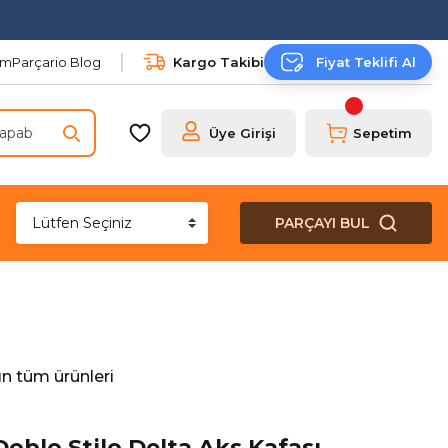
şim
Parçario Blog
Kargo Takibi
Fiyat Teklifi Al
Üye Girişi
Sepetim
PARÇAYI BUL
n tüm ürünleri
oblo Stilo Delta Aks Kafası