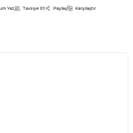
um Yaz
Tavsiye Et
Paylaş
Karşılaştır
-