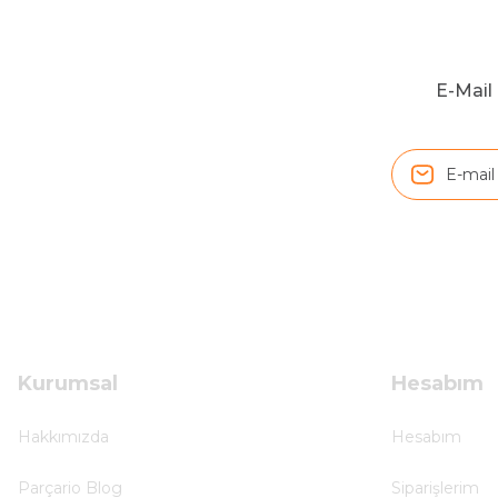
Hızlı ve düzgün gönderim, teşekkür.
H... D... | 24/06/2025
E-Mail 
Sistem mükemmel
ü... y... | 17/05/2025
Kolçak tırnağıda gelince almayı düşünüyorum
m... g... | 13/04/2025
Çok hızlı ve ilgili bir site teşekkürler
B... U... | 07/01/2025
Kurumsal
Hesabım
Ürün araca tam uyumlu ve kaliteli
Hakkımızda
Hesabım
B... Y... | 20/11/2024
Parçario Blog
Siparişlerim