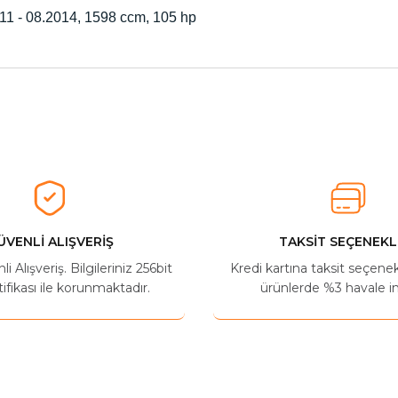
011 - 08.2014, 1598 ccm, 105 hp
herkese tavsiye ederim
Ürün hakkında henüz soru sorulmamış.
Bu ürüne ilk yorumu siz yapın!
Yorum Yaz
Soru Sor
ÜVENLİ ALIŞVERİŞ
TAKSİT SEÇENEKL
 Alışveriş. Bilgileriniz 256bit
Kredi kartına taksit seçene
ifikası ile korunmaktadır.
ürünlerde %3 havale in