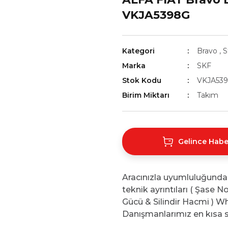
VKJA5398G
Kategori
Bravo
,
S
Marka
SKF
Stok Kodu
VKJA53
Birim Miktarı
Takım
Gelince Habe
Aracınızla uyumluluğunda
teknik ayrıntıları ( Şase 
Gücü & Silindir Hacmi ) Wh
Danışmanlarımız en kısa s