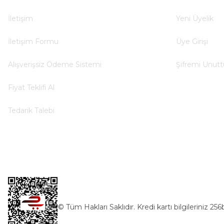
Deneyimini Paylaş
İletişim
Yeni Üyelik
İletişim Formu
Üye Girişi
Alışverişsiz Ödeme Sistemi
Şifremi Unut
Fiyat Teklifi Al
Tedarik Talebi
© Tüm Hakları Saklıdır. Kredi kartı bilgileriniz 256