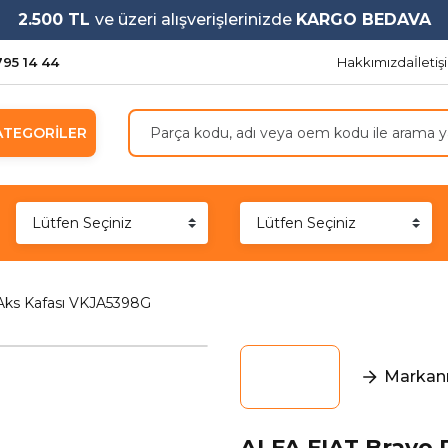
2.500 TL
ve üzeri alışverişlerinizde
KARGO BEDAVA
795 14 44
Hakkımızda
İleti
ATEGORİLER
 Aks Kafası VKJA5398G
Markanı
ALFA FIAT Bravo D