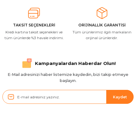
Resimde gördüğünüz bire bir geliyor
M... A... | 03/10/2025
TAKSİT SEÇENEKLERİ
ORİJİNALLİK GARANTİSİ
Kredi kartına taksit seçenekleri ve
Tüm ürünlerimiz ilgili markaların
İlgili hızlı ve sağlam kargo tşk.ederim
tüm ürünlerde %3 havale indirimi.
orijinal ürünleridir.
S... Ç... | 17/09/2025
Hızlı ve düzgün gönderim, teşekkür.
Kampanyalardan Haberdar Olun!
H... D... | 24/06/2025
E-Mail adresinizi haber listemize kaydedin, bizi takip etmeye
başlayın.
Sistem mükemmel
ü... y... | 17/05/2025
Kaydet
Kolçak tırnağıda gelince almayı
düşünüyorum
m... g... | 13/04/2025
Kurumsal