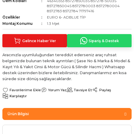
Oem Kodları
46340353 8572785003S 857278-5003S
Sinyal Lambası
Kapı Makarası
Yağ Karteri
8572785004S 8572780003 8572780004
8572783 8572784 71797416
Özellikler
EURO 6- ADBLUE TİP
stemi
Sis Farı
Kapı Menteşesi
Yağ Pompası
Montaj Konumu
1.3 Mjet
üşürler
Stop Lambası
Yağ Pompası Zinciri
Gelince Haber Ver
Sipariş & Destek
pansiyon
Tampon Reflektörü
Yağ Soğutucu
Aracınızla uyumluluğundan tereddüt ederseniz araç ruhsat
belgenizde bulunan teknik ayrıntıları ( Şase No & Marka & Model &
 Sistemi
Tavan Lambası
Kayıt Yılı & Yakıt Cinsi & Motor Gücü & Silindir Hacmi ) Whatsapp
destek üzerinden bizlere iletebilirsiniz. Danışmanlarımız en kısa
iyon Sistemi
sürede size dönüş sağlayacaklardır.
Yorum Yaz
Tavsiye Et
Paylaş
Karşılaştır
Ürün Bilgisi