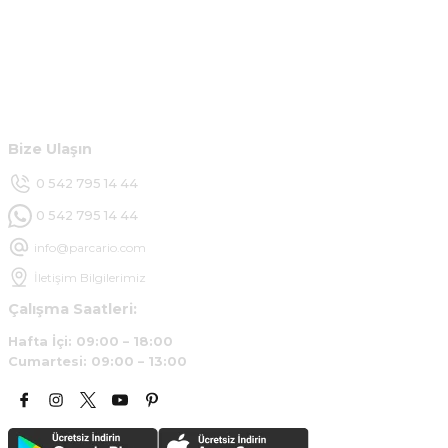
Çok hızlı ve ilgili bir site teşekkürler
B... U... | 07/01/2025
Hesabım
Ürün araca tam uyumlu ve kaliteli
Müşteri Hizmetleri
B... Y... | 20/11/2024
Bize Ulaşın
Deneyimini Paylaş
0 542 795 14 44
0 542 795 14 44
info@parcario.com
İletişim Bilgilerimiz
Çalışma Saatleri:
Hafta İçi: 09:00 – 18:00
Cumartesi: 09:00 – 13:00