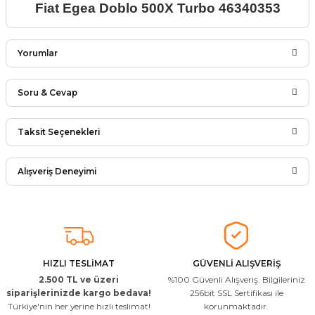
Fiat Egea Doblo 500X Turbo 46340353
Yorumlar
Soru & Cevap
Bu ürüne ilk yorumu siz yapın!
Taksit Seçenekleri
Ürün hakkında henüz soru sorulmamış.
Yorum Yaz
Alışveriş Deneyimi
Soru Sor
Arkadaşlar ürünler görseldekinin
aynısı kaliteli kargo hızlı ve sağlam
herkese tavsiye ederim
İ... A... | 24/03/2026
HIZLI TESLİMAT
GÜVENLİ ALIŞVERİŞ
2.500 TL ve üzeri
%100 Güvenli Alışveriş. Bilgileriniz
Uygun kaliteli
siparişlerinizde kargo bedava!
256bit SSL Sertifikası ile
Türkiye'nin her yerine hızlı teslimat!
korunmaktadır.
T... Ç... | 15/01/2026