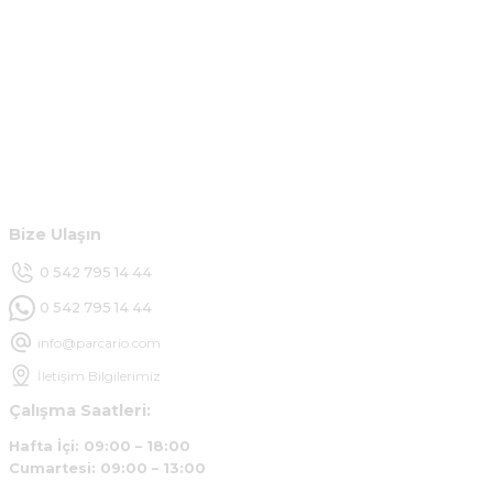
m... g... | 13/04/2025
Kurumsal
Çok hızlı ve ilgili bir site teşekkürler
B... U... | 07/01/2025
Hesabım
Ürün araca tam uyumlu ve kaliteli
Müşteri Hizmetleri
B... Y... | 20/11/2024
Bize Ulaşın
Deneyimini Paylaş
0 542 795 14 44
0 542 795 14 44
info@parcario.com
İletişim Bilgilerimiz
Çalışma Saatleri:
Hafta İçi: 09:00 – 18:00
Cumartesi: 09:00 – 13:00