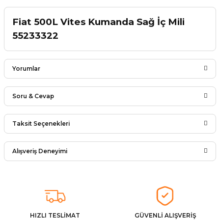
Fiat 500L Vites Kumanda Sağ İç Mili
55233322
Yorumlar
Soru & Cevap
Bu ürüne ilk yorumu siz yapın!
Taksit Seçenekleri
Ürün hakkında henüz soru sorulmamış.
Yorum Yaz
Alışveriş Deneyimi
Soru Sor
Arkadaşlar ürünler görseldekinin
aynısı kaliteli kargo hızlı ve sağlam
herkese tavsiye ederim
İ... A... | 24/03/2026
HIZLI TESLİMAT
GÜVENLİ ALIŞVERİŞ