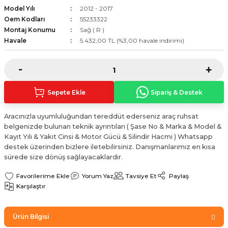
Model Yılı
2012 - 2017
Sinyal Lambası
Kapı Makarası
Yağ Karteri
Oem Kodları
55233322
Montaj Konumu
Sağ ( R )
stemi
Sis Farı
Kapı Menteşesi
Yağ Pompası
Havale
5.432,00 TL (%3,00 havale indirimi)
üşürler
Stop Lambası
Yağ Pompası Zinciri
pansiyon
Tampon Reflektörü
Yağ Soğutucu
Sepete Ekle
Sipariş & Destek
 Sistemi
Tavan Lambası
Aracınızla uyumluluğundan tereddüt ederseniz araç ruhsat
belgenizde bulunan teknik ayrıntıları ( Şase No & Marka & Model &
iyon Sistemi
Kayıt Yılı & Yakıt Cinsi & Motor Gücü & Silindir Hacmi ) Whatsapp
destek üzerinden bizlere iletebilirsiniz. Danışmanlarımız en kısa
sürede size dönüş sağlayacaklardır.
Yorum Yaz
Tavsiye Et
Paylaş
Karşılaştır
Ürün Bilgisi