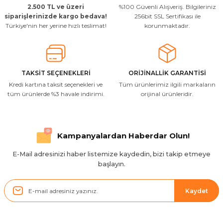
2.500 TL ve üzeri
%100 Güvenli Alışveriş. Bilgileriniz
Uygun kaliteli
siparişlerinizde kargo bedava!
256bit SSL Sertifikası ile
Türkiye'nin her yerine hızlı teslimat!
korunmaktadır.
T... Ç... | 15/01/2026
Resimde gördüğünüz bire bir geliyor
M... A... | 03/10/2025
TAKSİT SEÇENEKLERİ
ORİJİNALLİK GARANTİSİ
Kredi kartına taksit seçenekleri ve
Tüm ürünlerimiz ilgili markaların
İlgili hızlı ve sağlam kargo tşk.ederim
tüm ürünlerde %3 havale indirimi.
orijinal ürünleridir.
S... Ç... | 17/09/2025
Hızlı ve düzgün gönderim, teşekkür.
Kampanyalardan Haberdar Olun!
H... D... | 24/06/2025
E-Mail adresinizi haber listemize kaydedin, bizi takip etmeye
başlayın.
Sistem mükemmel
ü... y... | 17/05/2025
Kaydet
Kolçak tırnağıda gelince almayı
düşünüyorum