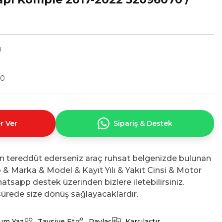
0
70
r Ver
Sipariş & Destek
n tereddüt ederseniz araç ruhsat belgenizde bulunan
No & Marka & Model & Kayıt Yılı & Yakıt Cinsi & Motor
atsapp destek üzerinden bizlere iletebilirsiniz.
ürede size dönüş sağlayacaklardır.
um Yaz
Tavsiye Et
Paylaş
Karşılaştır