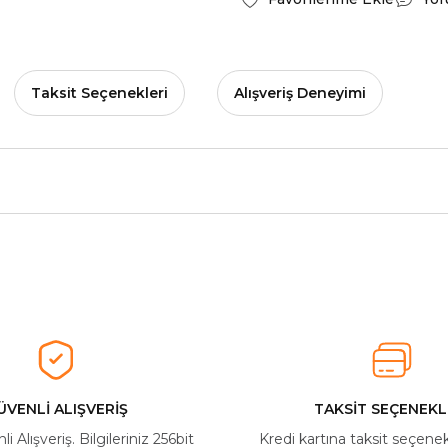
Taksit Seçenekleri
Alışveriş Deneyimi
herkese tavsiye ederim
Ürün hakkında henüz soru sorulmamış.
Bu ürüne ilk yorumu siz yapın!
Yorum Yaz
Soru Sor
ÜVENLİ ALIŞVERİŞ
TAKSİT SEÇENEKL
 Alışveriş. Bilgileriniz 256bit
Kredi kartına taksit seçene