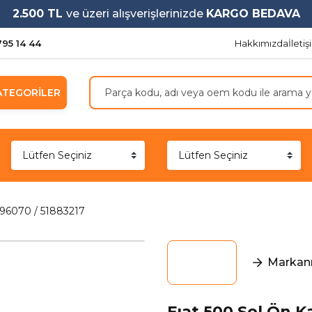
2.500 TL
ve üzeri alışverişlerinizde
KARGO BEDAVA
795 14 44
Hakkımızda
İleti
ATEGORİLER
096070 / 51883217
Markanı
Fıat 500 Sol Ön 