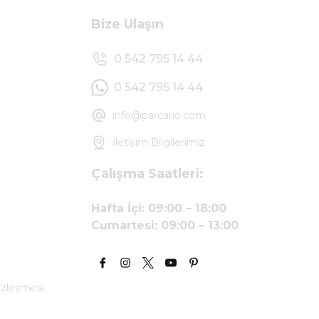
Bize Ulaşın
0 542 795 14 44
0 542 795 14 44
info@parcario.com
İletişim Bilgilerimiz
Çalışma Saatleri:
Hafta İçi: 09:00 – 18:00
Cumartesi: 09:00 – 13:00
özleşmesi