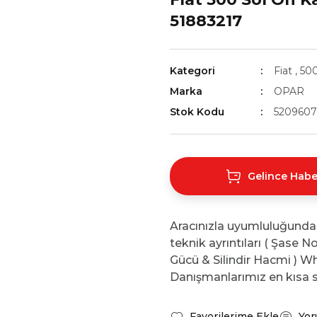
51883217
Kategori
Fiat
,
50
Marka
OPAR
Stok Kodu
520960
Gelince Habe
Aracınızla uyumluluğunda
teknik ayrıntıları ( Şase 
Gücü & Silindir Hacmi ) Wh
Danışmanlarımız en kısa s
Yor