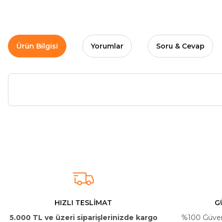
Ürün Bilgisi
Yorumlar
Soru & Cevap
Arkadaşlar ürünler görseldekinin aynısı kaliteli kargo hızlı ve sağlam 
İ... A... | 24/03/2026
Uygun kaliteli
T... Ç... | 15/01/2026
HIZLI TESLİMAT
G
5.000 TL ve üzeri siparişlerinizde kargo
%100 Güvenli