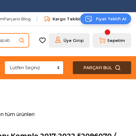
şim
Parçario Blog
Kargo Takibi
Fiyat Teklifi Al
Üye Girişi
Sepetim
PARÇAYI BUL
n tüm ürünleri
Kapı Komple 2017-2022 52096070 /