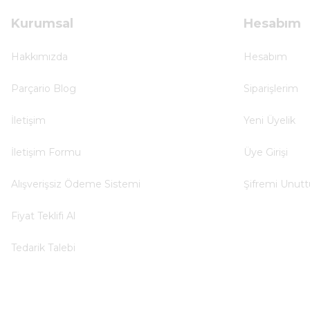
B... U... | 07/01/2025
Kurumsal
Hesabım
Ürün araca tam uyumlu ve kaliteli
Hakkımızda
Hesabım
B... Y... | 20/11/2024
Parçario Blog
Siparişlerim
Deneyimini Paylaş
İletişim
Yeni Üyelik
İletişim Formu
Üye Girişi
Alışverişsiz Ödeme Sistemi
Şifremi Unut
Fiyat Teklifi Al
Tedarik Talebi