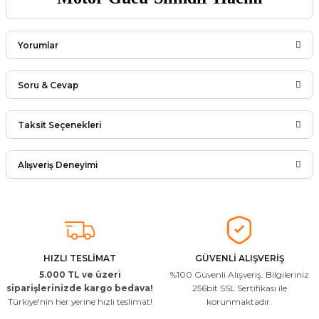
Yorumlar
Soru & Cevap
Bu ürüne ilk yorumu siz yapın!
Taksit Seçenekleri
Ürün hakkında henüz soru sorulmamış.
Yorum Yaz
Alışveriş Deneyimi
Soru Sor
Arkadaşlar ürünler görseldekinin
aynısı kaliteli kargo hızlı ve sağlam
herkese tavsiye ederim
İ... A... | 24/03/2026
HIZLI TESLİMAT
GÜVENLİ ALIŞVERİŞ
5.000 TL ve üzeri
%100 Güvenli Alışveriş. Bilgileriniz
Uygun kaliteli
siparişlerinizde kargo bedava!
256bit SSL Sertifikası ile
Türkiye'nin her yerine hızlı teslimat!
korunmaktadır.
T... Ç... | 15/01/2026