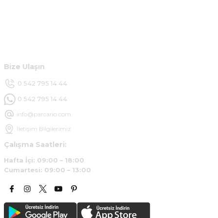
B... U... | 07/01/2025
Hesabım
Ürün araca tam uyumlu ve kaliteli
Müşteri Hizmetleri
B... Y... | 20/11/2024
Bize Ulaşın
Deneyimini Paylaş
0 542 795 14 44
0 542 795 14 44
info@parcario.com
İletişim Bilgilerimiz
Çalışma Saatleri:
Hafta İçi: 09:00 – 18:00
Cumartesi: 09:00 – 13:00