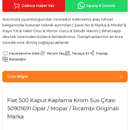
Sinyal Lambası
Kapı Makarası
Yağ Karteri
Gelince Haber Ver
Sipariş & Destek
stemi
Sis Farı
Kapı Menteşesi
Yağ Pompası
Aracınızla uyumluluğundan tereddüt ederseniz araç ruhsat
belgenizde bulunan teknik ayrıntıları ( Şase No & Marka & Model &
Kayıt Yılı & Yakıt Cinsi & Motor Gücü & Silindir Hacmi ) Whatsapp
üşürler
Stop Lambası
Yağ Pompası Zinciri
destek üzerinden bizlere iletebilirsiniz. Danışmanlarımız en kısa
sürede size dönüş sağlayacaklardır.
pansiyon
Tampon Reflektörü
Yağ Soğutucu
Yorum Yaz
Tavsiye Et
Paylaş
Karşılaştır
 Sistemi
Tavan Lambası
iyon Sistemi
Ürün Bilgisi
Fiat 500 Kaput Kaplama Krom Süs Çıtası
50901691 Opar / Mopar / Ricambi Originali
Marka