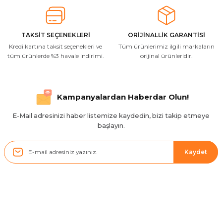
Resimde gördüğünüz bire bir geliyor
M... A... | 03/10/2025
TAKSİT SEÇENEKLERİ
ORİJİNALLİK GARANTİSİ
Kredi kartına taksit seçenekleri ve
Tüm ürünlerimiz ilgili markaların
İlgili hızlı ve sağlam kargo tşk.ederim
tüm ürünlerde %3 havale indirimi.
orijinal ürünleridir.
S... Ç... | 17/09/2025
Hızlı ve düzgün gönderim, teşekkür.
Kampanyalardan Haberdar Olun!
H... D... | 24/06/2025
E-Mail adresinizi haber listemize kaydedin, bizi takip etmeye
başlayın.
Sistem mükemmel
ü... y... | 17/05/2025
Kaydet
Kolçak tırnağıda gelince almayı
düşünüyorum
m... g... | 13/04/2025
Kurumsal
Çok hızlı ve ilgili bir site teşekkürler