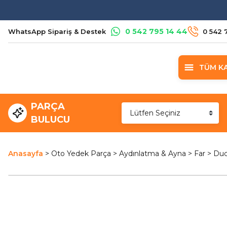
0 542 795 14 44
WhatsApp Sipariş & Destek
0 542 
TÜM K
PARÇA
BULUCU
Anasayfa
Oto Yedek Parça
Aydınlatma & Ayna
Far
Duc