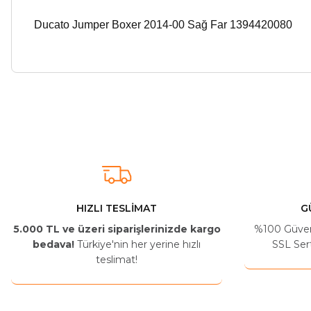
Ducato Jumper Boxer 2014-00 Sağ Far 1394420080
Arkadaşlar ürünler görseldekinin aynısı kaliteli kargo hızlı ve sağlam 
İ... A... | 24/03/2026
Uygun kaliteli
T... Ç... | 15/01/2026
HIZLI TESLİMAT
G
5.000 TL ve üzeri siparişlerinizde kargo
%100 Güvenli
Resimde gördüğünüz bire bir geliyor
bedava!
Türkiye'nin her yerine hızlı
SSL Sert
teslimat!
M... A... | 03/10/2025
İlgili hızlı ve sağlam kargo tşk.ederim