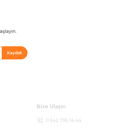
aşlayın.
Kaydet
Bize Ulaşın
0 542 795 14 44