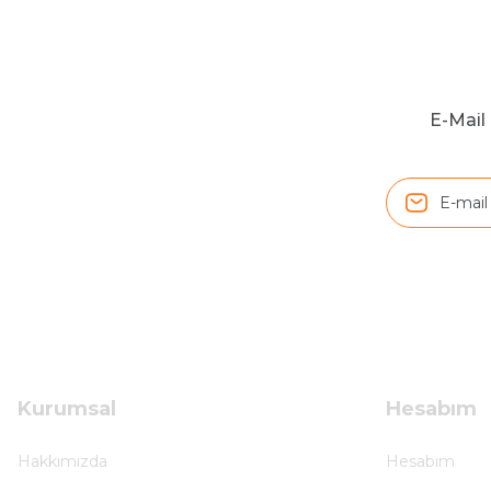
S... Ç... | 17/09/2025
Hızlı ve düzgün gönderim, teşekkür.
H... D... | 24/06/2025
E-Mail 
Sistem mükemmel
ü... y... | 17/05/2025
Kolçak tırnağıda gelince almayı düşünüyorum
m... g... | 13/04/2025
Çok hızlı ve ilgili bir site teşekkürler
B... U... | 07/01/2025
Kurumsal
Hesabım
Ürün araca tam uyumlu ve kaliteli
Hakkımızda
Hesabım
B... Y... | 20/11/2024