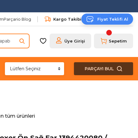
şim
Parçario Blog
Kargo Takibi
Fiyat Teklifi Al
Üye Girişi
Sepetim
PARÇAYI BUL
n tüm ürünleri
xer Ön Sağ Far 1394420080 /