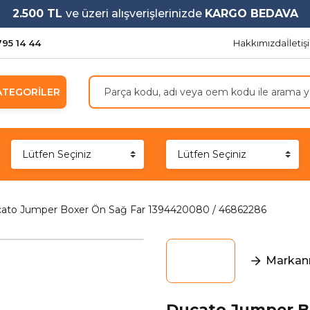
2.500 TL
ve üzeri alışverişlerinizde
KARGO BEDAVA
795 14 44
Hakkımızda
İleti
ATEGORİLER
ato Jumper Boxer Ön Sağ Far 1394420080 / 46862286
Markanı
Ducato Jumper Bo