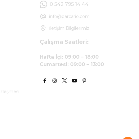
0 542 795 14 44
info@parcario.com
İletişim Bilgilerimiz
Çalışma Saatleri:
Hafta İçi: 09:00 – 18:00
Cumartesi: 09:00 – 13:00
özleşmesi