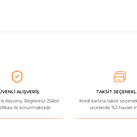
herkese tavsiye ederim
Ürün hakkında henüz soru sorulmamış.
Bu ürüne ilk yorumu siz yapın!
Yorum Yaz
Soru Sor
ÜVENLİ ALIŞVERİŞ
TAKSİT SEÇENEKL
 Alışveriş. Bilgileriniz 256bit
Kredi kartına taksit seçene
ifikası ile korunmaktadır.
ürünlerde %3 havale in