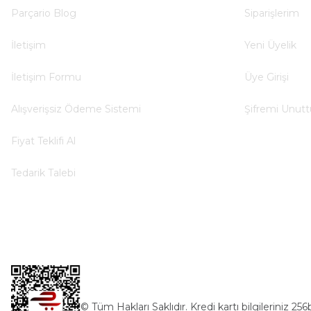
Parçario Blog
Siparişlerim
Deneyimini Paylaş
İletişim
Yeni Üyelik
İletişim Formu
Üye Girişi
Alışverişsiz Ödeme Sistemi
Şifremi Unut
Fiyat Teklifi Al
Tedarik Talebi
© Tüm Hakları Saklıdır. Kredi kartı bilgileriniz 256