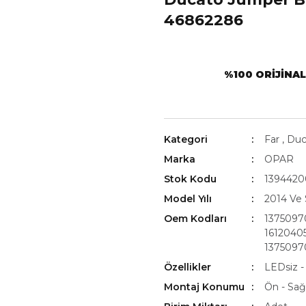
46862286
%100 ORIJINA
Kategori
Far
,
Duc
Marka
OPAR
Stok Kodu
139442
Model Yılı
2014 Ve 
Oem Kodları
1375097
1612040
1375097
Özellikler
LEDsiz -
Montaj Konumu
Ön - Sağ 