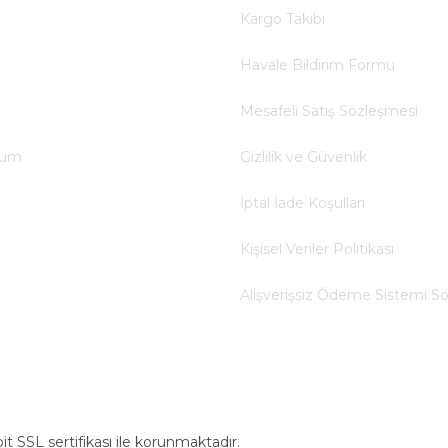
Kargo Takibi
Havale Bildirim Formu
Mesafeli Satış Sözleşmesi
tum
Gizlilik ve Güvenlik
İptal İade Koşullari
Kişisel Veriler Politikası
Alışverişsiz Ödeme Sistemi S
bit SSL sertifikası ile korunmaktadır.