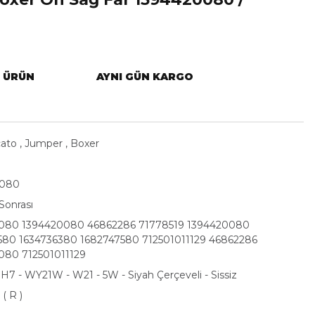
L ÜRÜN
AYNI GÜN KARGO
ato
,
Jumper
,
Boxer
0080
Sonrası
080 1394420080 46862286 71778519 1394420080
580 1634736380 1682747580 712501011129 46862286
080 712501011129
 H7 - WY21W - W21 - 5W - Siyah Çerçeveli - Sissiz
( R )