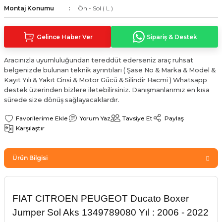
Montaj Konumu
Ön - Sol ( L )
Sinyal Lambası
Kapı Makarası
Yağ Karteri
stemi
Sis Farı
Kapı Menteşesi
Yağ Pompası
Gelince Haber Ver
Sipariş & Destek
üşürler
Stop Lambası
Yağ Pompası Zinciri
Aracınızla uyumluluğundan tereddüt ederseniz araç ruhsat
belgenizde bulunan teknik ayrıntıları ( Şase No & Marka & Model &
Kayıt Yılı & Yakıt Cinsi & Motor Gücü & Silindir Hacmi ) Whatsapp
pansiyon
Tampon Reflektörü
Yağ Soğutucu
destek üzerinden bizlere iletebilirsiniz. Danışmanlarımız en kısa
sürede size dönüş sağlayacaklardır.
 Sistemi
Tavan Lambası
Yorum Yaz
Tavsiye Et
Paylaş
Karşılaştır
iyon Sistemi
Ürün Bilgisi
FIAT CITROEN PEUGEOT Ducato Boxer
Jumper Sol Aks 1349789080 Yıl : 2006 - 2022