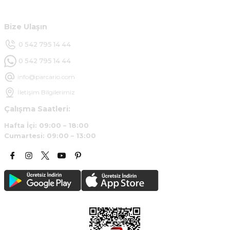
Müşteri Hizmetleri
B... Y... | 20/11/2024
Bize Ulaşın
Deneyimini Paylaş
0 542 795 14 44
0 542 795 14 44
info@parcario.com
İletişim Bilgilerimiz
Çalışma Saatleri:
Hafta İçi: 09:00 – 18:00
Cumartesi: 09:00 – 13:00