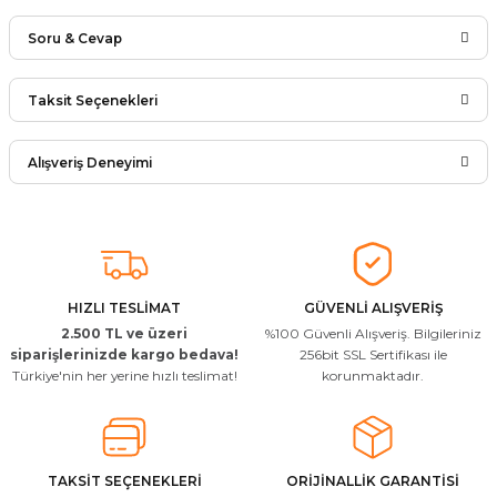
Soru & Cevap
Bu ürüne ilk yorumu siz yapın!
Taksit Seçenekleri
Ürün hakkında henüz soru sorulmamış.
Yorum Yaz
Alışveriş Deneyimi
Soru Sor
Arkadaşlar ürünler görseldekinin
aynısı kaliteli kargo hızlı ve sağlam
herkese tavsiye ederim
İ... A... | 24/03/2026
HIZLI TESLİMAT
GÜVENLİ ALIŞVERİŞ
2.500 TL ve üzeri
%100 Güvenli Alışveriş. Bilgileriniz
Uygun kaliteli
siparişlerinizde kargo bedava!
256bit SSL Sertifikası ile
Türkiye'nin her yerine hızlı teslimat!
korunmaktadır.
T... Ç... | 15/01/2026
Resimde gördüğünüz bire bir geliyor
M... A... | 03/10/2025
TAKSİT SEÇENEKLERİ
ORİJİNALLİK GARANTİSİ