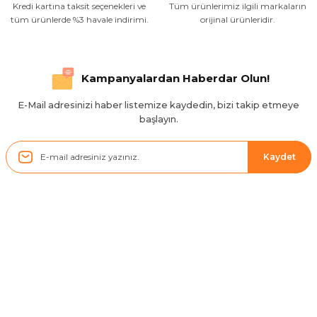
Kredi kartına taksit seçenekleri ve
Tüm ürünlerimiz ilgili markaların
İlgili hızlı ve sağlam kargo tşk.ederim
tüm ürünlerde %3 havale indirimi.
orijinal ürünleridir.
S... Ç... | 17/09/2025
Hızlı ve düzgün gönderim, teşekkür.
Kampanyalardan Haberdar Olun!
H... D... | 24/06/2025
E-Mail adresinizi haber listemize kaydedin, bizi takip etmeye
başlayın.
Sistem mükemmel
ü... y... | 17/05/2025
Kaydet
Kolçak tırnağıda gelince almayı
düşünüyorum
m... g... | 13/04/2025
Kurumsal
Çok hızlı ve ilgili bir site teşekkürler
B... U... | 07/01/2025
Hesabım
Ürün araca tam uyumlu ve kaliteli