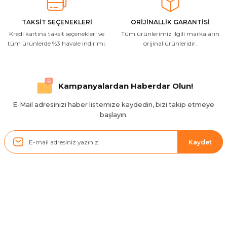
Resimde gördüğünüz bire bir geliyor
M... A... | 03/10/2025
TAKSİT SEÇENEKLERİ
ORİJİNALLİK GARANTİSİ
Kredi kartına taksit seçenekleri ve
Tüm ürünlerimiz ilgili markaların
İlgili hızlı ve sağlam kargo tşk.ederim
tüm ürünlerde %3 havale indirimi.
orijinal ürünleridir.
S... Ç... | 17/09/2025
Hızlı ve düzgün gönderim, teşekkür.
Kampanyalardan Haberdar Olun!
H... D... | 24/06/2025
E-Mail adresinizi haber listemize kaydedin, bizi takip etmeye
başlayın.
Sistem mükemmel
ü... y... | 17/05/2025
Kaydet
Kolçak tırnağıda gelince almayı
düşünüyorum
m... g... | 13/04/2025
Kurumsal
Çok hızlı ve ilgili bir site teşekkürler
B... U... | 07/01/2025