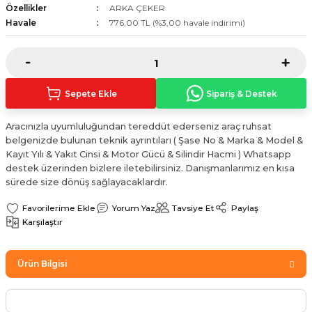
Özellikler
ARKA ÇEKER
Sinyal Lambası
Kapı Makarası
Yağ Karteri
Havale
776,00 TL (%3,00 havale indirimi)
stemi
Sis Farı
Kapı Menteşesi
Yağ Pompası
üşürler
Stop Lambası
Yağ Pompası Zinciri
Sepete Ekle
Sipariş & Destek
pansiyon
Tampon Reflektörü
Yağ Soğutucu
Aracınızla uyumluluğundan tereddüt ederseniz araç ruhsat
belgenizde bulunan teknik ayrıntıları ( Şase No & Marka & Model &
 Sistemi
Tavan Lambası
Kayıt Yılı & Yakıt Cinsi & Motor Gücü & Silindir Hacmi ) Whatsapp
destek üzerinden bizlere iletebilirsiniz. Danışmanlarımız en kısa
iyon Sistemi
sürede size dönüş sağlayacaklardır.
Yorum Yaz
Tavsiye Et
Paylaş
Karşılaştır
Ürün Bilgisi