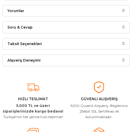
Yorumlar
Soru & Cevap
Bu ürüne ilk yorumu siz yapın!
Taksit Seçenekleri
Ürün hakkında henüz soru sorulmamış.
Yorum Yaz
Alışveriş Deneyimi
Soru Sor
Arkadaşlar ürünler görseldekinin
aynısı kaliteli kargo hızlı ve sağlam
herkese tavsiye ederim
İ... A... | 24/03/2026
HIZLI TESLİMAT
GÜVENLİ ALIŞVERİŞ
5.000 TL ve üzeri
%100 Güvenli Alışveriş. Bilgileriniz
Uygun kaliteli
siparişlerinizde kargo bedava!
256bit SSL Sertifikası ile
Türkiye'nin her yerine hızlı teslimat!
korunmaktadır.
T... Ç... | 15/01/2026