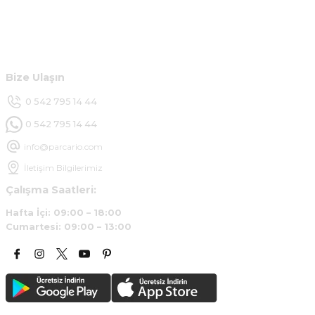
Hesabım
Ürün araca tam uyumlu ve kaliteli
Müşteri Hizmetleri
B... Y... | 20/11/2024
Bize Ulaşın
Deneyimini Paylaş
0 542 795 14 44
0 542 795 14 44
info@parcario.com
İletişim Bilgilerimiz
Çalışma Saatleri:
Hafta İçi: 09:00 – 18:00
Cumartesi: 09:00 – 13:00