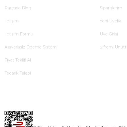
B... Y... | 20/11/2024
Parçario Blog
Siparişlerim
Deneyimini Paylaş
İletişim
Yeni Üyelik
İletişim Formu
Üye Girişi
Alışverişsiz Ödeme Sistemi
Şifremi Unut
Fiyat Teklifi Al
Tedarik Talebi