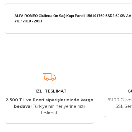
ALFA ROMEO Giulietta Ön Sağ Kapı Paneli 156101760 5SR3 6JXW AA
YIL : 2010 - 2013
Arkadaşlar ürünler görseldekinin aynısı kaliteli kargo hızlı ve sağlam 
İ... A... | 24/03/2026
Uygun kaliteli
T... Ç... | 15/01/2026
HIZLI TESLİMAT
G
2.500 TL ve üzeri siparişlerinizde kargo
%100 Güvenli
Resimde gördüğünüz bire bir geliyor
bedava!
Türkiye'nin her yerine hızlı
SSL Sert
teslimat!
M... A... | 03/10/2025
İlgili hızlı ve sağlam kargo tşk.ederim