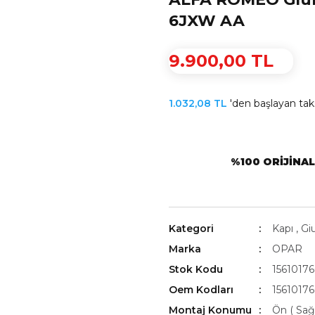
6JXW AA
9.900,00 TL
1.032,08 TL
'den başlayan taks
%100 ORIJINA
Kategori
Kapı
,
Giu
Marka
OPAR
Stok Kodu
1561017
Oem Kodları
1561017
Montaj Konumu
Ön ( Sağ