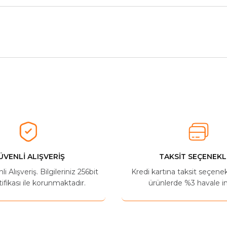
herkese tavsiye ederim
Ürün hakkında henüz soru sorulmamış.
Bu ürüne ilk yorumu siz yapın!
Yorum Yaz
Soru Sor
ÜVENLİ ALIŞVERİŞ
TAKSİT SEÇENEKL
 Alışveriş. Bilgileriniz 256bit
Kredi kartına taksit seçene
ifikası ile korunmaktadır.
ürünlerde %3 havale in