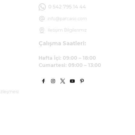
0 542 795 14 44
info@parcario.com
İletişim Bilgilerimiz
Çalışma Saatleri:
Hafta İçi: 09:00 – 18:00
Cumartesi: 09:00 – 13:00
özleşmesi