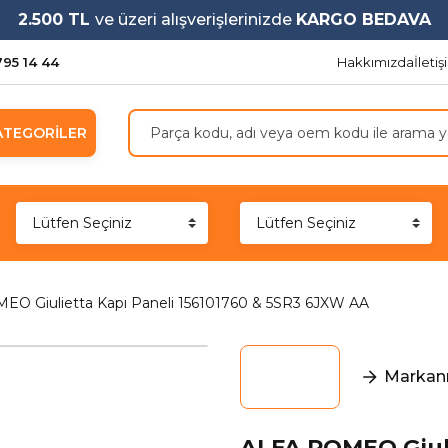
2.500 TL
ve üzeri alışverişlerinizde
KARGO BEDAVA
795 14 44
Hakkımızda
İleti
ATEGORİLER
O Giulietta Kapı Paneli 156101760 & 5SR3 6JXW AA
Markanı
ALFA ROMEO Giuli