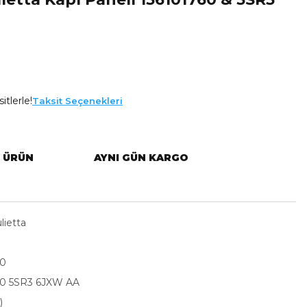
itlerle!
Taksit Seçenekleri
L ÜRÜN
AYNI GÜN KARGO
lietta
60
60 5SR3 6JXW AA
)