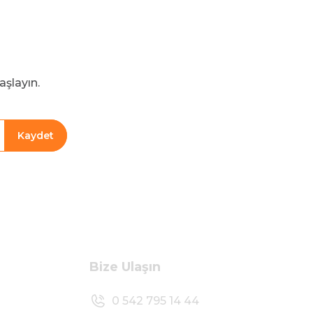
aşlayın.
Kaydet
Bize Ulaşın
0 542 795 14 44