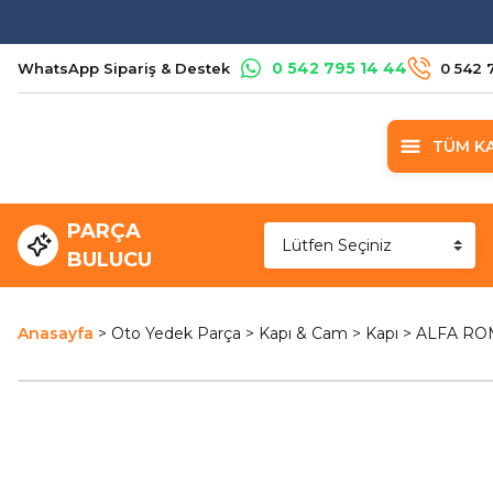
0 542 795 14 44
WhatsApp Sipariş & Destek
0 542 
TÜM K
PARÇA
BULUCU
Anasayfa
Oto Yedek Parça
Kapı & Cam
Kapı
ALFA ROME