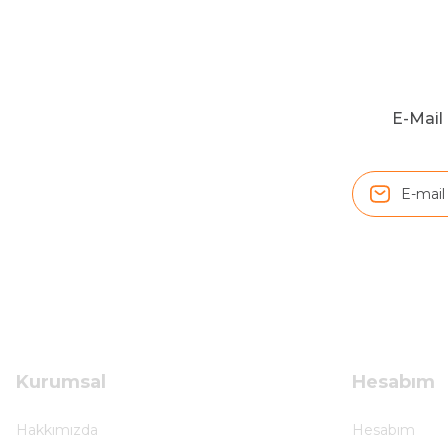
S... Ç... | 17/09/2025
Hızlı ve düzgün gönderim, teşekkür.
H... D... | 24/06/2025
E-Mail 
Sistem mükemmel
ü... y... | 17/05/2025
Kolçak tırnağıda gelince almayı düşünüyorum
m... g... | 13/04/2025
Çok hızlı ve ilgili bir site teşekkürler
B... U... | 07/01/2025
Kurumsal
Hesabım
Ürün araca tam uyumlu ve kaliteli
Hakkımızda
Hesabım