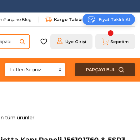
şim
Parçario Blog
Kargo Takibi
Fiyat Teklifi Al
Üye Girişi
Sepetim
PARÇAYI BUL
n tüm ürünleri
etta Kapı Paneli 156101760 & 5SR3