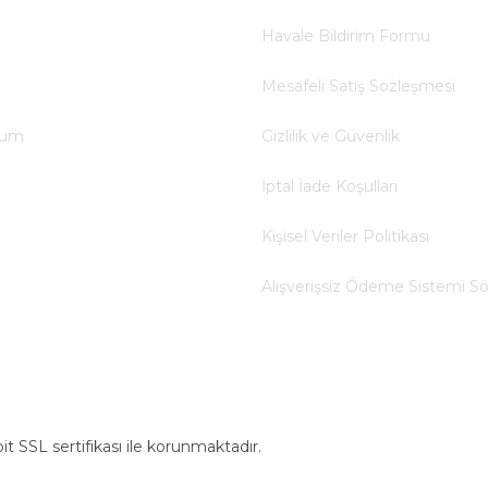
Havale Bildirim Formu
Mesafeli Satış Sözleşmesi
tum
Gizlilik ve Güvenlik
İptal İade Koşullari
Kişisel Veriler Politikası
Alışverişsiz Ödeme Sistemi S
bit SSL sertifikası ile korunmaktadır.