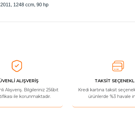
6.2011, 1248 ccm, 90 hp
herkese tavsiye ederim
Ürün hakkında henüz soru sorulmamış.
Bu ürüne ilk yorumu siz yapın!
Yorum Yaz
Soru Sor
ÜVENLİ ALIŞVERİŞ
TAKSİT SEÇENEKL
 Alışveriş. Bilgileriniz 256bit
Kredi kartına taksit seçene
ifikası ile korunmaktadır.
ürünlerde %3 havale in