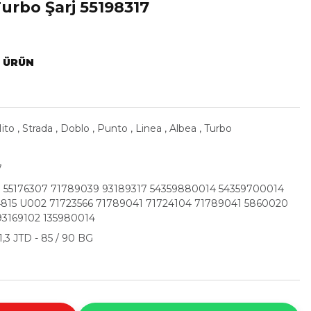
urbo Şarj 55198317
L ÜRÜN
ito
,
Strada
,
Doblo
,
Punto
,
Linea
,
Albea
,
Turbo
7
7 55176307 71789039 93189317 54359880014 54359700014
4815 U002 71723566 71789041 71724104 71789041 5860020
93169102 135980014
1,3 JTD - 85 / 90 BG