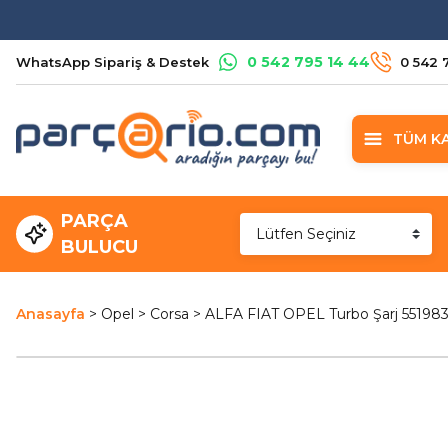
0 542 795 14 44
WhatsApp Sipariş & Destek
0 542 
TÜM K
PARÇA
BULUCU
Anasayfa
Opel
Corsa
ALFA FIAT OPEL Turbo Şarj 55198