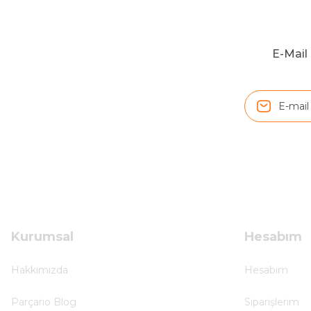
Hızlı ve düzgün gönderim, teşekkür.
H... D... | 24/06/2025
E-Mail 
Sistem mükemmel
ü... y... | 17/05/2025
Kolçak tırnağıda gelince almayı düşünüyorum
m... g... | 13/04/2025
Çok hızlı ve ilgili bir site teşekkürler
B... U... | 07/01/2025
Kurumsal
Hesabım
Ürün araca tam uyumlu ve kaliteli
Hakkımızda
Hesabım
B... Y... | 20/11/2024
Parçario Blog
Siparişlerim