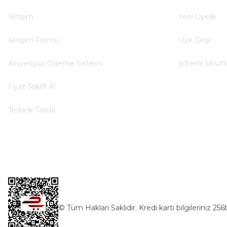
Deneyimini Paylaş
İletişim
Yeni Üyelik
İletişim Formu
Üye Girişi
Alışverişsiz Ödeme Sistemi
Şifremi Unut
Fiyat Teklifi Al
Tedarik Talebi
© Tüm Hakları Saklıdır. Kredi kartı bilgileriniz 256