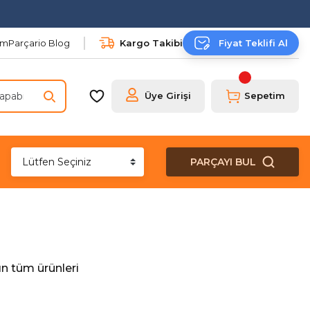
şim
Parçario Blog
Kargo Takibi
Fiyat Teklifi Al
Üye Girişi
Sepetim
PARÇAYI BUL
n tüm ürünleri