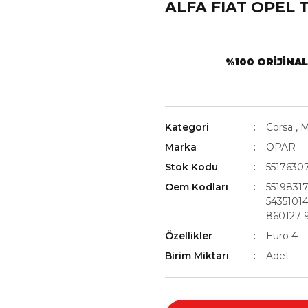
ALFA FIAT OPEL T
%100 ORIJINA
Kategori
Corsa
,
M
Marka
OPAR
Stok Kodu
5517630
Oem Kodları
5519831
5435101
860127 
Özellikler
Euro 4 - 
Birim Miktarı
Adet