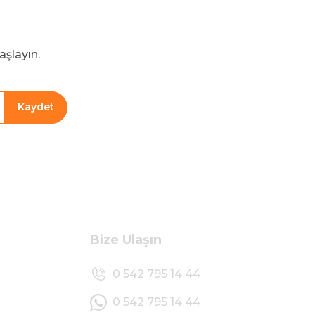
aşlayın.
Kaydet
Bize Ulaşın
0 542 795 14 44
0 542 795 14 44