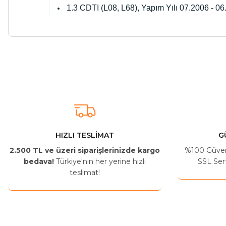
1.3 CDTI (L08, L68), Yapım Yılı 07.2006 - 0
Arkadaşlar ürünler görseldekinin aynısı kaliteli kargo hızlı ve sağlam 
İ... A... | 24/03/2026
Uygun kaliteli
T... Ç... | 15/01/2026
HIZLI TESLİMAT
G
2.500 TL ve üzeri siparişlerinizde kargo
%100 Güvenli
Resimde gördüğünüz bire bir geliyor
bedava!
Türkiye'nin her yerine hızlı
SSL Sert
teslimat!
M... A... | 03/10/2025
İlgili hızlı ve sağlam kargo tşk.ederim
S... Ç... | 17/09/2025